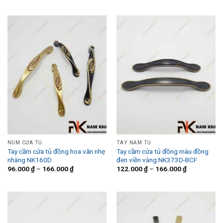
NÚM CỬA TỦ
TAY NẮM TỦ
Tay cầm cửa tủ đồng hoa văn nhẹ
Tay cầm cửa tủ đồng màu đồng
nhàng NK160D
đen viền vàng NK373D-BCF
96.000
₫
–
166.000
₫
122.000
₫
–
166.000
₫