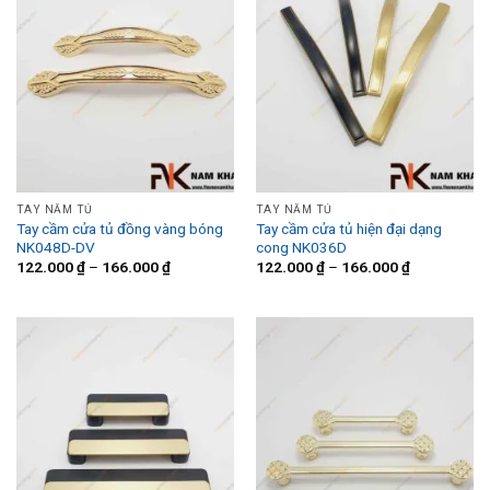
TAY NẮM TỦ
TAY NẮM TỦ
Tay cầm cửa tủ đồng vàng bóng
Tay cầm cửa tủ hiện đại dạng
NK048D-DV
cong NK036D
122.000
₫
–
166.000
₫
122.000
₫
–
166.000
₫