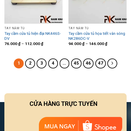
TAY NẮM TỦ
TAY NẮM TỦ
Tay cầm cửa tủ hiện đại NK446S-
Tay cầm cửa tủ họa tiết vân sóng
DV
NK286DC-V
76.000
₫
–
112.000
₫
94.000
₫
–
146.000
₫
1
2
3
4
…
45
46
47
CỬA HÀNG TRỰC TUYẾN