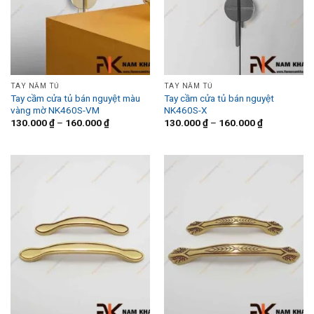
TAY NẮM TỦ
TAY NẮM TỦ
Tay cầm cửa tủ bán nguyệt màu
Tay cầm cửa tủ bán nguyệt
vàng mờ NK460S-VM
NK460S-X
130.000
₫
–
160.000
₫
130.000
₫
–
160.000
₫