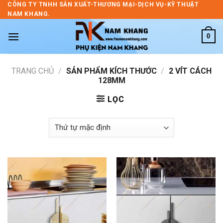
Skip
CÔNG TY TNHH SẢN XUẤT-THƯƠNG MẠI-DỊCH VỤ-KỸ THUẬT
NAM KHANG.
to
content
0
TRANG CHỦ
/
SẢN PHẨM KÍCH THƯỚC
/
2 VÍT CÁCH
128MM
LỌC