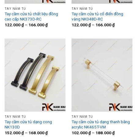
TAY NẮM TỦ
TAY NẮM TỦ
Tay cầm cửa tủ chất liệu đồng
Tay cầm cửa tủ cổ điển đồng
cao cấp NK373D-RC
vàng NK048D-RC
122.000
₫
–
166.000
₫
122.000
₫
–
166.000
₫
TAY NẮM TỦ
TAY NẮM TỦ
Tay cầm cửa tủ dạng cong
Tay cầm cửa tủ dạng thanh bằng
NK130D
acrylic NK465T-VM
152.000
₫
–
168.000
₫
102.000
₫
–
188.000
₫