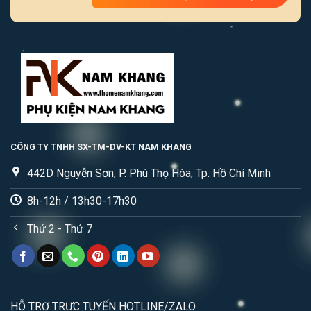
CÔNG TY TNHH SX-TM-DV-KT NAM KHANG
442D Nguyễn Sơn, P. Phú Thọ Hòa, Tp. Hồ Chí Minh
8h-12h / 13h30-17h30
Thứ 2 - Thứ 7
HỖ TRỢ TRỰC TUYẾN HOTLINE/ZALO