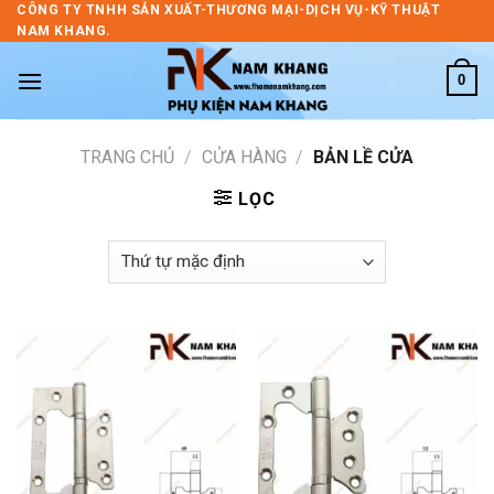
Skip
CÔNG TY TNHH SẢN XUẤT-THƯƠNG MẠI-DỊCH VỤ-KỸ THUẬT
NAM KHANG.
to
content
0
TRANG CHỦ
/
CỬA HÀNG
/
BẢN LỀ CỬA
LỌC