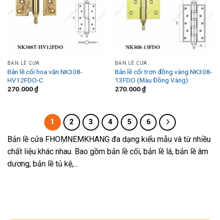
BẢN LỀ CỬA
BẢN LỀ CỬA
Bản lề cối hoa văn NK308-
Bản lề cối trơn đồng vàng NK308-
HV12FDO-C
13FDO (Màu Đồng Vàng)
270.000
₫
270.000
₫
1
2
3
4
5
6
Bản lề cửa FHOMNEMKHANG đa dạng kiểu mẫu và từ nhiều
chất liệu khác nhau. Bao gồm bản lề cối, bản lề lá, bản lề âm
dương, bản lề tủ kệ,…