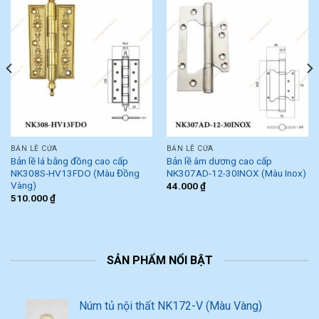
BẢN LỀ CỬA
BẢN LỀ CỬA
Bản lề lá bằng đồng cao cấp
Bản lề âm dương cao cấp
NK308S-HV13FDO (Màu Đồng
NK307AD-12-30INOX (Màu Inox)
Vàng)
44.000
₫
510.000
₫
SẢN PHẨM NỔI BẬT
Núm tủ nội thất NK172-V (Màu Vàng)