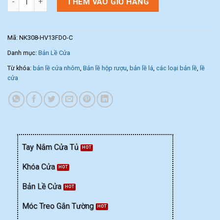
THÊM VÀO GIỎ HÀNG
Mã:
NK308-HV13FDO-C
Danh mục:
Bản Lề Cửa
Từ khóa:
bản lề cửa nhôm
,
Bản lề hộp rượu
,
bản lề lá
,
các loại bản lề
,
lề
cửa
Tay Nắm Cửa Tủ
Khóa Cửa
Bản Lề Cửa
Móc Treo Gắn Tường