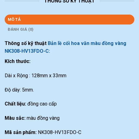
THÔNG SỐ KỸ THUẬT
MÔ TẢ
ĐÁNH GIÁ (0)
Thông số kỹ thuật
Bản lề cối hoa văn màu đồng vàng
NK308-HV13FDO-C:
Kích thước:
Dài x Rộng : 128mm x 33mm
Độ dày: 5mm.
Chất liệu:
đồng cao cấp
Màu sắc:
màu đồng vàng
Mã sản phẩm:
NK308-HV13FDO-C