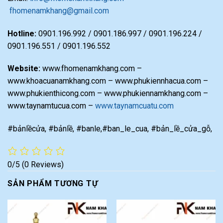
fhomenamkhang@gmail.com
Hotline:
0901.196.992 / 0901.186.997 / 0901.196.224 /
0901.196.551 / 0901.196.552
Website:
www.fhomenamkhang.com –
www.khoacuanamkhang.com – www.phukiennhacua.com –
www.phukienthicong.com – www.phukiennamkhang.com –
www.taynamtucua.com –
www.taynamcuatu.com
#bảnlềcửa, #bảnlề, #banle,#ban_le_cua, #bản_lề_cửa_gỗ,
0/5
(0 Reviews)
SẢN PHẨM TƯƠNG TỰ