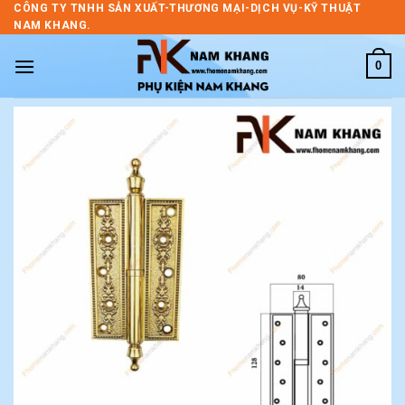
Skip
CÔNG TY TNHH SẢN XUẤT-THƯƠNG MẠI-DỊCH VỤ-KỸ THUẬT
NAM KHANG.
to
content
0