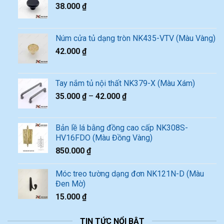
38.000
₫
Núm cửa tủ dạng tròn NK435-VTV (Màu Vàng)
42.000
₫
Tay nắm tủ nội thất NK379-X (Màu Xám)
35.000
₫
–
42.000
₫
Bản lề lá bằng đồng cao cấp NK308S-
HV16FDO (Màu Đồng Vàng)
850.000
₫
Móc treo tường dạng đơn NK121N-D (Màu
Đen Mờ)
15.000
₫
TIN TỨC NỔI BẬT