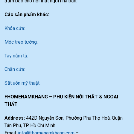
đảm bảo cho nội thất ngôi nhà bạn.
Các sản phẩm khác:
Khóa cửa:
Móc treo tường:
Tay nắm tủ:
Chặn cửa:
Sắt uốn mỹ thuật:
FHOMENAMKHANG – PHỤ KIỆN NỘI THẤT & NGOẠI
THẤT
Address:
442D Nguyễn Sơn, Phường Phú Thọ Hoà, Quận
Tân Phú, TP. Hồ Chí Minh
Email:
info@fhomenamkhang.com
–