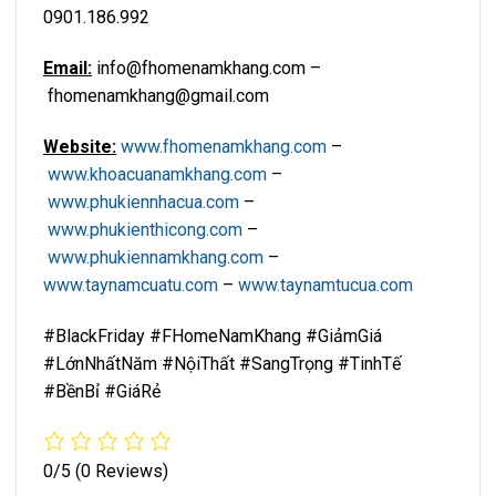
0901.186.992
Email:
info@fhomenamkhang.com –
fhomenamkhang@gmail.com
Website:
www.fhomenamkhang.com
–
www.khoacuanamkhang.com
–
www.phukiennhacua.com
–
www.phukienthicong.com
–
www.phukiennamkhang.com
–
www.taynamcuatu.com
–
www.taynamtucua.com
#BlackFriday #FHomeNamKhang #GiảmGiá
#LớnNhấtNăm #NộiThất #SangTrọng #TinhTế
#BềnBỉ #GiáRẻ
0/5
(0 Reviews)