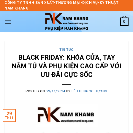
Skip
CÔNG TY TNHH SẢN XUẤT-THƯƠNG MẠI-DỊCH VỤ-KỸ THUẬT
NAM KHANG.
to
content
0
TIN TỨC
BLACK FRIDAY: KHÓA CỬA, TAY
NẮM TỦ VÀ PHỤ KIỆN CAO CẤP VỚI
ƯU ĐÃI CỰC SỐC
POSTED ON
29/11/2024
BY
LÊ THỊ NGỌC HƯƠNG
29
Th11