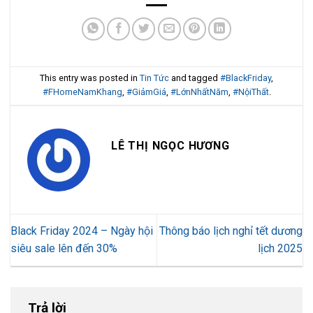
This entry was posted in
Tin Tức
and tagged
#BlackFriday
,
#FHomeNamKhang
,
#GiảmGiá
,
#LớnNhấtNăm
,
#NộiThất
.
LÊ THỊ NGỌC HƯƠNG
Black Friday 2024 – Ngày hội
Thông báo lịch nghỉ tết dương
siêu sale lên đến 30%
lịch 2025
Trả lời