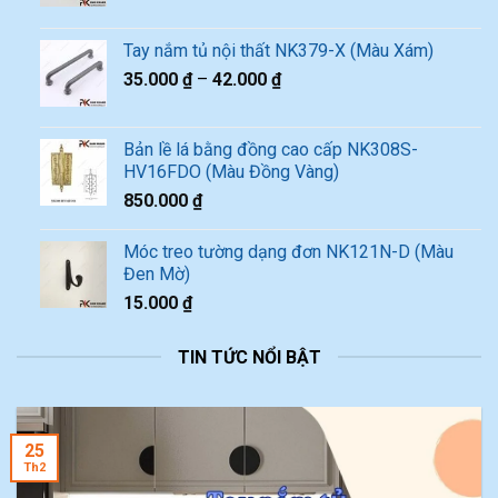
Tay nắm tủ nội thất NK379-X (Màu Xám)
35.000
₫
–
42.000
₫
Bản lề lá bằng đồng cao cấp NK308S-
HV16FDO (Màu Đồng Vàng)
850.000
₫
Móc treo tường dạng đơn NK121N-D (Màu
Đen Mờ)
15.000
₫
TIN TỨC NỔI BẬT
25
Th2