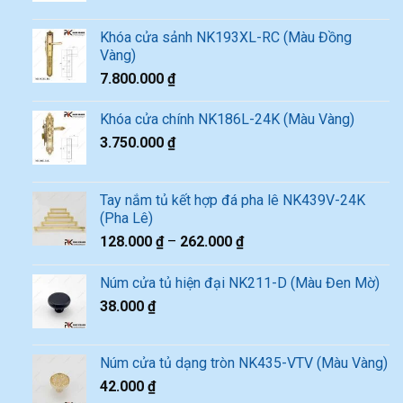
Khóa cửa sảnh NK193XL-RC (Màu Đồng
Vàng)
7.800.000
₫
Khóa cửa chính NK186L-24K (Màu Vàng)
3.750.000
₫
Tay nắm tủ kết hợp đá pha lê NK439V-24K
(Pha Lê)
128.000
₫
–
262.000
₫
Núm cửa tủ hiện đại NK211-D (Màu Đen Mờ)
38.000
₫
Núm cửa tủ dạng tròn NK435-VTV (Màu Vàng)
42.000
₫