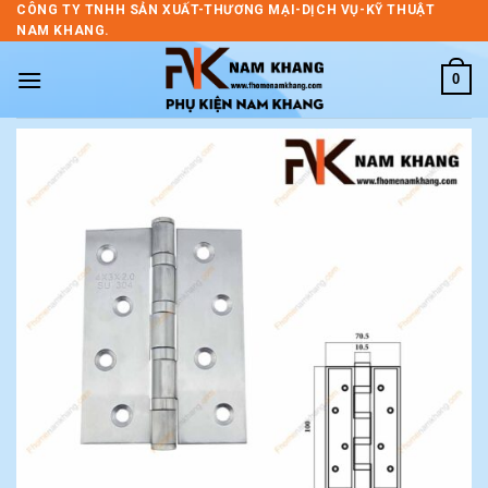
Skip
CÔNG TY TNHH SẢN XUẤT-THƯƠNG MẠI-DỊCH VỤ-KỸ THUẬT
NAM KHANG.
to
content
0