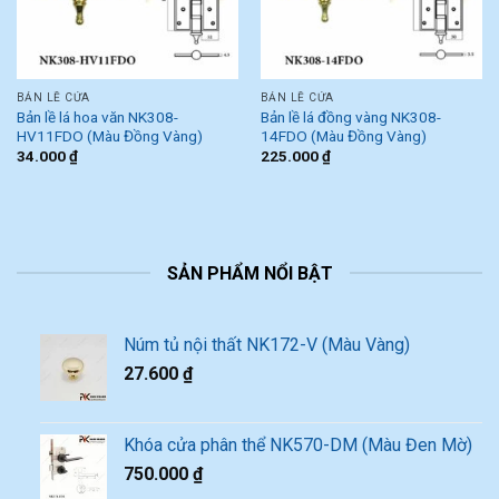
BẢN LỀ CỬA
BẢN LỀ CỬA
Bản lề lá hoa văn NK308-
Bản lề lá đồng vàng NK308-
HV11FDO (Màu Đồng Vàng)
14FDO (Màu Đồng Vàng)
34.000
₫
225.000
₫
SẢN PHẨM NỔI BẬT
Núm tủ nội thất NK172-V (Màu Vàng)
27.600
₫
Khóa cửa phân thể NK570-DM (Màu Đen Mờ)
750.000
₫