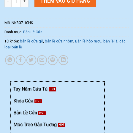
THÊM VÀO GIỎ HÀNG
Mã:
NK307-10HK
Danh mục:
Bản Lề Cửa
Từ khóa:
bản lề cửa gỗ
,
bản lề cửa nhôm
,
Bản lề hộp rượu
,
bản lề lá
,
các
loại bản lề
Tay Nắm Cửa Tủ
Khóa Cửa
Bản Lề Cửa
Móc Treo Gắn Tường