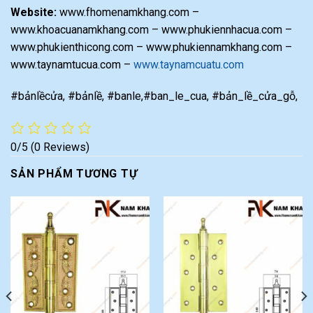
Website:
www.fhomenamkhang.com –
www.khoacuanamkhang.com – www.phukiennhacua.com –
www.phukienthicong.com – www.phukiennamkhang.com –
www.taynamtucua.com –
www.taynamcuatu.com
#bảnlềcửa, #bảnlề, #banle,#ban_le_cua, #bản_lề_cửa_gỗ,
0/5
(0 Reviews)
SẢN PHẨM TƯƠNG TỰ