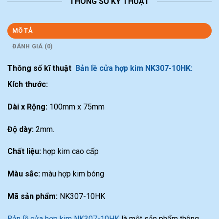
THÔNG SỐ KỸ THUẬT
MÔ TẢ
ĐÁNH GIÁ (0)
Thông số kĩ thuật
Bản lề cửa hợp kim NK307-10HK:
Kích thước:
Dài x Rộng:
100mm x 75mm
Độ dày:
2mm.
Chất liệu:
hợp kim cao cấp
Màu sắc:
màu hợp kim bóng
Mã sản phẩm:
NK307-10HK
Bản lề cửa hợp kim NK307-10HK
là một sản phẩm thông