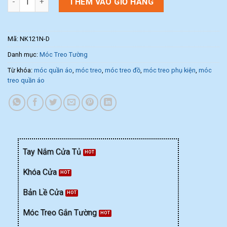
THÊM VÀO GIỎ HÀNG
Mã:
NK121N-D
Danh mục:
Móc Treo Tường
Từ khóa:
móc quần áo
,
móc treo
,
móc treo đồ
,
móc treo phụ kiện
,
móc
treo quần áo
Tay Nắm Cửa Tủ
Khóa Cửa
Bản Lề Cửa
Móc Treo Gắn Tường