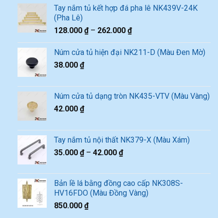
Tay nắm tủ kết hợp đá pha lê NK439V-24K
(Pha Lê)
128.000
₫
–
262.000
₫
Núm cửa tủ hiện đại NK211-D (Màu Đen Mờ)
38.000
₫
Núm cửa tủ dạng tròn NK435-VTV (Màu Vàng)
42.000
₫
Tay nắm tủ nội thất NK379-X (Màu Xám)
35.000
₫
–
42.000
₫
Bản lề lá bằng đồng cao cấp NK308S-
HV16FDO (Màu Đồng Vàng)
850.000
₫