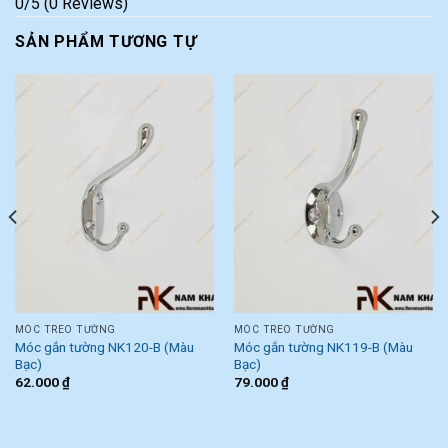
0/5
(0 Reviews)
SẢN PHẨM TƯƠNG TỰ
MÓC TREO TƯỜNG
MÓC TREO TƯỜNG
Móc gắn tường NK120-B (Màu
Móc gắn tường NK119-B (Màu
Bạc)
Bạc)
62.000
₫
79.000
₫