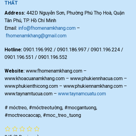
THẤT
Address:
442D Nguyễn Sơn, Phường Phú Thọ Hoà, Quận
Tân Phú, TP. Hồ Chí Minh
Email:
info@fhomenamkhang.com
–
fhomenamkhang@gmail.com
Hotline:
0901.196.992 / 0901.186.997 / 0901.196.224 /
0901.196.551 / 0901.196.552
Website:
www.fhomenamkhang.com –
www.khoacuanamkhang.com – www.phukiennhacua.com –
www.phukienthicong.com – www.phukiennamkhang.com –
www.taynamtucua.com –
www.taynamcuatu.com
# móctreo, #móctreotường, #mocgantuong,
#moctreocaocap, #moc_treo_tuong