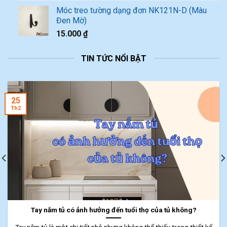
Móc treo tường dạng đơn NK121N-D (Màu
Đen Mờ)
15.000
₫
TIN TỨC NỔI BẬT
25
Th2
Tay nắm tủ có ảnh hưởng đến tuổi thọ của tủ không?