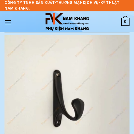
Skip
CÔNG TY TNHH SẢN XUẤT-THƯƠNG MẠI-DỊCH VỤ-KỸ THUẬT
NAM KHANG.
to
content
0