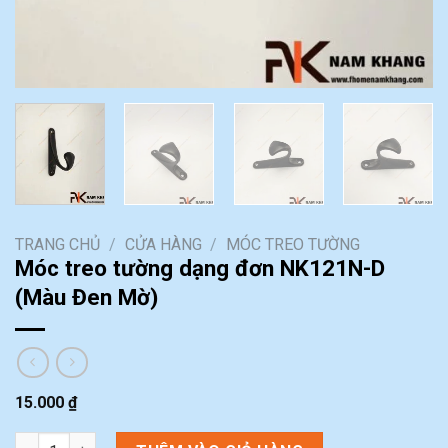
TRANG CHỦ
/
CỬA HÀNG
/
MÓC TREO TƯỜNG
Móc treo tường dạng đơn NK121N-D
(Màu Đen Mờ)
15.000
₫
Móc treo tường dạng đơn NK121N-D (Màu Đen Mờ) số lượng