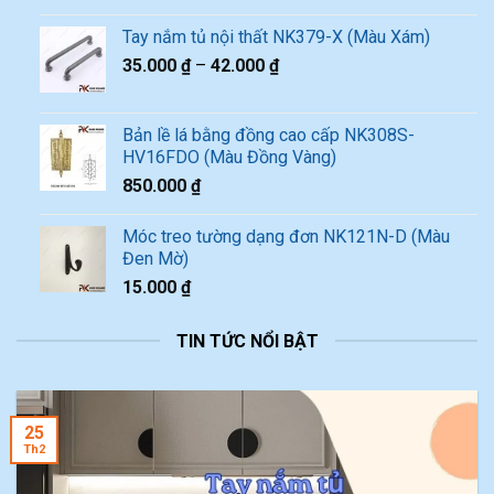
Tay nắm tủ nội thất NK379-X (Màu Xám)
35.000
₫
–
42.000
₫
Bản lề lá bằng đồng cao cấp NK308S-
HV16FDO (Màu Đồng Vàng)
850.000
₫
Móc treo tường dạng đơn NK121N-D (Màu
Đen Mờ)
15.000
₫
TIN TỨC NỔI BẬT
25
Th2