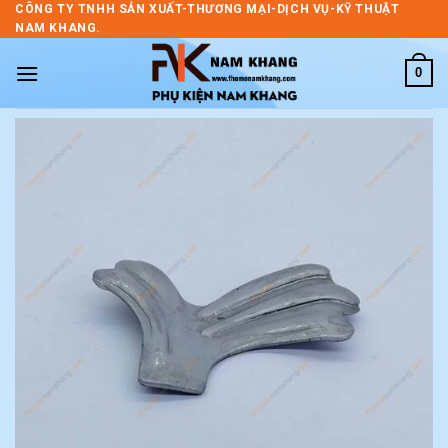
Skip
CÔNG TY TNHH SẢN XUẤT-THƯƠNG MẠI-DỊCH VỤ-KỸ THUẬT
NAM KHANG.
to
content
0