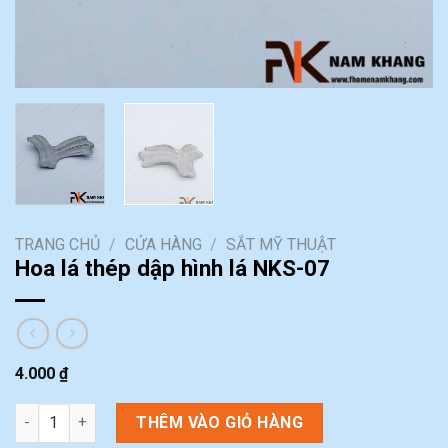
TRANG CHỦ
/
CỬA HÀNG
/
SẮT MỸ THUẬT
Hoa lá thép dập hình lá NKS-07
4.000
₫
Hoa lá thép dập hình lá NKS-07 số lượng
THÊM VÀO GIỎ HÀNG