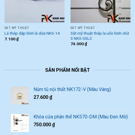
SẮT MỸ THUẬT
SẮT MỸ THUẬT
Sắt mỹ thuật thép la uốn hình chữ
Lá thép dập hình lá dứa NKS-14
S NKS-SSLC
7.100
₫
74.000
₫
SẢN PHẨM NỔI BẬT
Núm tủ nội thất NK172-V (Màu Vàng)
27.600
₫
Khóa cửa phân thể NK570-DM (Màu Đen Mờ)
750.000
₫