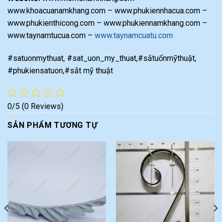
www.khoacuanamkhang.com – www.phukiennhacua.com –
www.phukienthicong.com – www.phukiennamkhang.com –
www.taynamtucua.com –
www.taynamcuatu.com
#satuonmythuat, #sat_uon_my_thuat,#sắtuốnmỹthuật,
#phukiensatuon,#sắt mỹ thuật
0/5
(0 Reviews)
SẢN PHẨM TƯƠNG TỰ