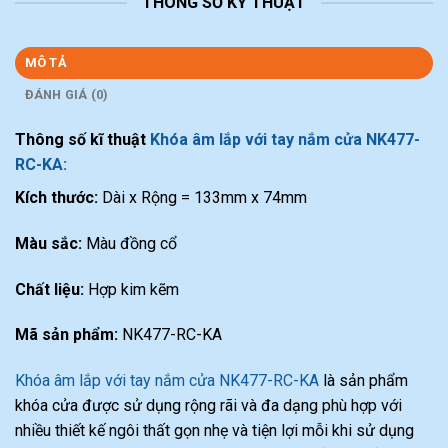
THÔNG SỐ KỸ THUẬT
MÔ TẢ
ĐÁNH GIÁ (0)
Thông số kĩ thuật
Khóa âm lắp với tay nắm cửa NK477-
RC-KA:
Kích thước:
Dài x Rộng = 133mm x 74mm
Màu sắc:
Màu đồng cổ
Chất liệu:
Hợp kim kẽm
Mã sản phẩm:
NK477-RC-KA
Khóa âm lắp với tay nắm cửa NK477-RC-KA
là sản phẩm
khóa cửa được sử dụng rộng rãi và đa dạng phù hợp với
nhiều thiết kế ngôi thất gọn nhẹ và tiện lợi mỗi khi sử dụng