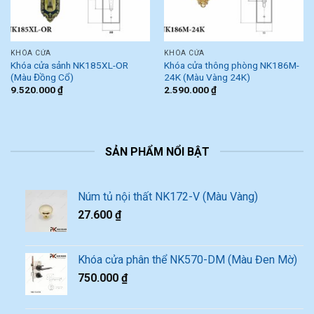
KHÓA CỬA
KHÓA CỬA
Khóa cửa sảnh NK185XL-OR
Khóa cửa thông phòng NK186M-
(Màu Đồng Cổ)
24K (Màu Vàng 24K)
9.520.000
₫
2.590.000
₫
SẢN PHẨM NỔI BẬT
Núm tủ nội thất NK172-V (Màu Vàng)
27.600
₫
Khóa cửa phân thể NK570-DM (Màu Đen Mờ)
750.000
₫