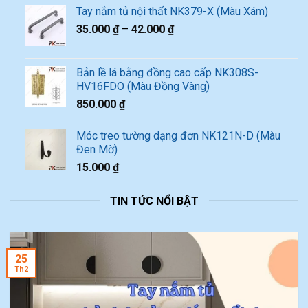
Tay nắm tủ nội thất NK379-X (Màu Xám)
35.000
₫
–
42.000
₫
Bản lề lá bằng đồng cao cấp NK308S-
HV16FDO (Màu Đồng Vàng)
850.000
₫
Móc treo tường dạng đơn NK121N-D (Màu
Đen Mờ)
15.000
₫
TIN TỨC NỔI BẬT
25
Th2