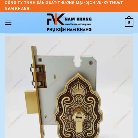
Skip
CÔNG TY TNHH SẢN XUẤT-THƯƠNG MẠI-DỊCH VỤ-KỸ THUẬT
NAM KHANG.
to
content
0