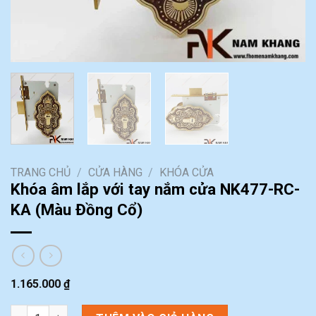
TRANG CHỦ
/
CỬA HÀNG
/
KHÓA CỬA
Khóa âm lắp với tay nắm cửa NK477-RC-
KA (Màu Đồng Cổ)
1.165.000
₫
Khóa âm lắp với tay nắm cửa NK477-RC-KA (Màu Đồng Cổ) số l