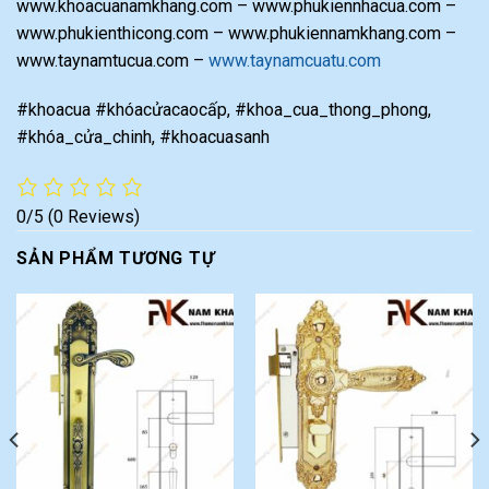
www.khoacuanamkhang.com – www.phukiennhacua.com –
www.phukienthicong.com – www.phukiennamkhang.com –
www.taynamtucua.com –
www.taynamcuatu.com
#khoacua #khóacửacaocấp, #khoa_cua_thong_phong,
#khóa_cửa_chinh, #khoacuasanh
0/5
(0 Reviews)
SẢN PHẨM TƯƠNG TỰ