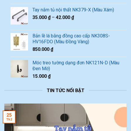
Tay nắm tủ nội thất NK379-X (Màu Xám)
35.000
₫
–
42.000
₫
Bản lề lá bằng đồng cao cấp NK308S-
HV16FDO (Màu Đồng Vàng)
850.000
₫
Móc treo tường dạng đơn NK121N-D (Màu
Đen Mờ)
15.000
₫
TIN TỨC NỔI BẬT
25
Th2