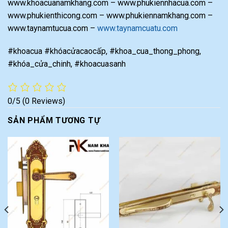
www.khoacuanamkhang.com – www.phukiennhacua.com –
www.phukienthicong.com – www.phukiennamkhang.com –
www.taynamtucua.com –
www.taynamcuatu.com
#khoacua #khóacửacaocấp, #khoa_cua_thong_phong,
#khóa_cửa_chinh, #khoacuasanh
0/5
(0 Reviews)
SẢN PHẨM TƯƠNG TỰ