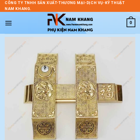
Skip
CÔNG TY TNHH SẢN XUẤT-THƯƠNG MẠI-DỊCH VỤ-KỸ THUẬT
NAM KHANG.
to
content
0