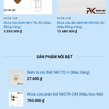
KHÓA CỬA
KHÓA CỬA
Khóa cửa chính NK179L-RC (Màu
Khóa cửa đại sảnh NK185XXL-RC
Đồng Vàng)
(Màu Đồng Vàng)
3.550.000
₫
13.680.000
₫
SẢN PHẨM NỔI BẬT
Núm tủ nội thất NK172-V (Màu Vàng)
27.600
₫
Khóa cửa phân thể NK570-DM (Màu Đen Mờ)
750.000
₫