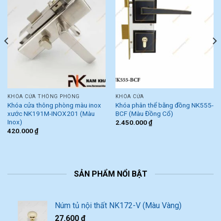
KHÓA CỬA THÔNG PHÒNG
KHÓA CỬA
Khóa cửa thông phòng màu inox
Khóa phân thể bằng đồng NK555-
xước NK191M-INOX201 (Màu
BCF (Màu Đồng Cổ)
Inox)
2.450.000
₫
420.000
₫
SẢN PHẨM NỔI BẬT
Núm tủ nội thất NK172-V (Màu Vàng)
27.600
₫