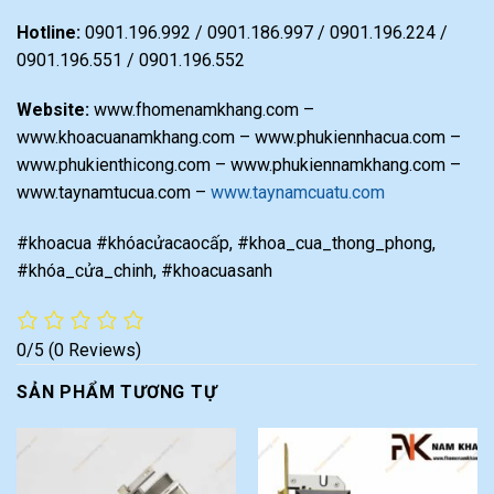
Hotline:
0901.196.992 / 0901.186.997 / 0901.196.224 /
0901.196.551 / 0901.196.552
Website:
www.fhomenamkhang.com –
www.khoacuanamkhang.com – www.phukiennhacua.com –
www.phukienthicong.com – www.phukiennamkhang.com –
www.taynamtucua.com –
www.taynamcuatu.com
#khoacua #khóacửacaocấp, #khoa_cua_thong_phong,
#khóa_cửa_chinh, #khoacuasanh
0/5
(0 Reviews)
SẢN PHẨM TƯƠNG TỰ