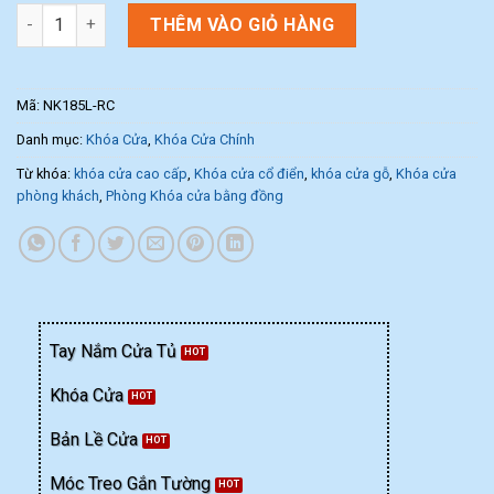
Khóa cửa chính NK185L-RC (Màu Đồng Vàng) số lượng
THÊM VÀO GIỎ HÀNG
Mã:
NK185L-RC
Danh mục:
Khóa Cửa
,
Khóa Cửa Chính
Từ khóa:
khóa cửa cao cấp
,
Khóa cửa cổ điển
,
khóa cửa gỗ
,
Khóa cửa
phòng khách
,
Phòng Khóa cửa bằng đồng
Tay Nắm Cửa Tủ
Khóa Cửa
Bản Lề Cửa
Móc Treo Gắn Tường