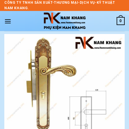
Skip
CÔNG TY TNHH SẢN XUẤT-THƯƠNG MẠI-DỊCH VỤ-KỸ THUẬT
NAM KHANG.
to
content
0