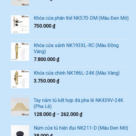
Khóa cửa phân thể NK570-DM (Màu Đen Mờ)
750.000
₫
Khóa cửa sảnh NK193XL-RC (Màu Đồng
Vàng)
7.800.000
₫
Khóa cửa chính NK186L-24K (Màu Vàng)
3.750.000
₫
Tay nắm tủ kết hợp đá pha lê NK439V-24K
(Pha Lê)
128.000
₫
–
262.000
₫
Núm cửa tủ hiện đại NK211-D (Màu Đen Mờ)
38.000
₫