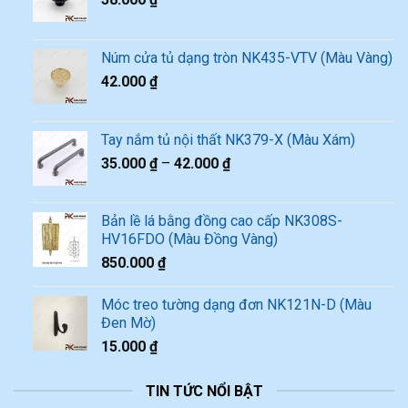
Núm cửa tủ dạng tròn NK435-VTV (Màu Vàng)
42.000
₫
Tay nắm tủ nội thất NK379-X (Màu Xám)
35.000
₫
–
42.000
₫
Bản lề lá bằng đồng cao cấp NK308S-
HV16FDO (Màu Đồng Vàng)
850.000
₫
Móc treo tường dạng đơn NK121N-D (Màu
Đen Mờ)
15.000
₫
TIN TỨC NỔI BẬT