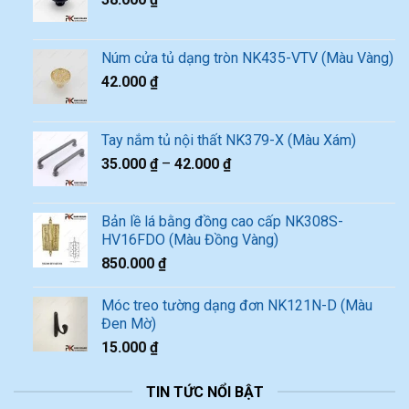
Núm cửa tủ dạng tròn NK435-VTV (Màu Vàng)
42.000
₫
Tay nắm tủ nội thất NK379-X (Màu Xám)
35.000
₫
–
42.000
₫
Bản lề lá bằng đồng cao cấp NK308S-
HV16FDO (Màu Đồng Vàng)
850.000
₫
Móc treo tường dạng đơn NK121N-D (Màu
Đen Mờ)
15.000
₫
TIN TỨC NỔI BẬT