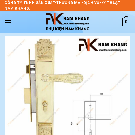
Skip
CÔNG TY TNHH SẢN XUẤT-THƯƠNG MẠI-DỊCH VỤ-KỸ THUẬT
NAM KHANG.
to
content
0