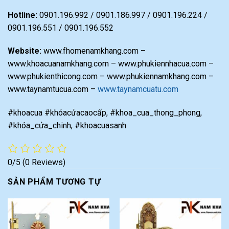
Hotline:
0901.196.992 / 0901.186.997 / 0901.196.224 /
0901.196.551 / 0901.196.552
Website:
www.fhomenamkhang.com –
www.khoacuanamkhang.com – www.phukiennhacua.com –
www.phukienthicong.com – www.phukiennamkhang.com –
www.taynamtucua.com –
www.taynamcuatu.com
#khoacua #khóacửacaocấp, #khoa_cua_thong_phong,
#khóa_cửa_chinh, #khoacuasanh
0/5
(0 Reviews)
SẢN PHẨM TƯƠNG TỰ