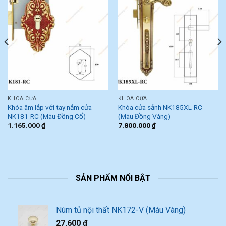
KHÓA CỬA
KHÓA CỬA
Khóa âm lắp với tay nắm cửa
Khóa cửa sảnh NK185XL-RC
NK181-RC (Màu Đồng Cổ)
(Màu Đồng Vàng)
1.165.000
₫
7.800.000
₫
SẢN PHẨM NỔI BẬT
Núm tủ nội thất NK172-V (Màu Vàng)
27.600
₫