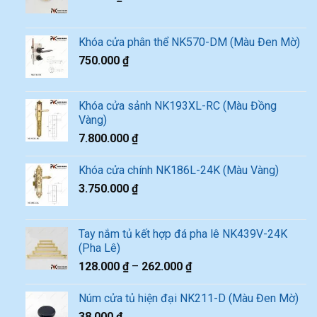
Khóa cửa phân thể NK570-DM (Màu Đen Mờ)
750.000
₫
Khóa cửa sảnh NK193XL-RC (Màu Đồng
Vàng)
7.800.000
₫
Khóa cửa chính NK186L-24K (Màu Vàng)
3.750.000
₫
Tay nắm tủ kết hợp đá pha lê NK439V-24K
(Pha Lê)
128.000
₫
–
262.000
₫
Núm cửa tủ hiện đại NK211-D (Màu Đen Mờ)
38.000
₫