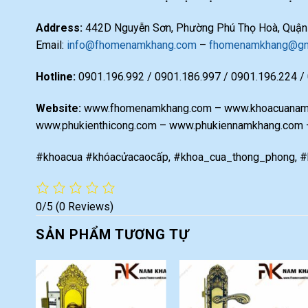
Address:
442D Nguyễn Sơn, Phường Phú Thọ Hoà, Quận T
Email:
info@fhomenamkhang.com
–
fhomenamkhang@gm
Hotline:
0901.196.992 / 0901.186.997 / 0901.196.224 /
Website:
www.fhomenamkhang.com – www.khoacuanamk
www.phukienthicong.com – www.phukiennamkhang.com
#khoacua #khóacửacaocấp, #khoa_cua_thong_phong, #
0/5
(0 Reviews)
SẢN PHẨM TƯƠNG TỰ