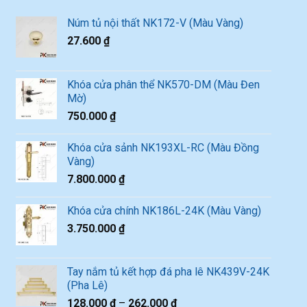
Núm tủ nội thất NK172-V (Màu Vàng)
27.600
₫
Khóa cửa phân thể NK570-DM (Màu Đen
Mờ)
750.000
₫
Khóa cửa sảnh NK193XL-RC (Màu Đồng
Vàng)
7.800.000
₫
Khóa cửa chính NK186L-24K (Màu Vàng)
3.750.000
₫
Tay nắm tủ kết hợp đá pha lê NK439V-24K
(Pha Lê)
128.000
₫
–
262.000
₫