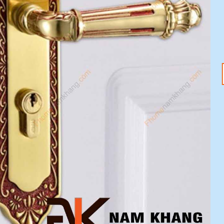
18
20
Th1
Th1
Tết Nguyên Đán
Tay nắm tủ – Nâng
2025 đang đến –
tầm không gian với
Sắm ngay phụ kiện
ưu đãi 20%
nội thất với ưu đãi
Mỗi chi tiết nhỏ trong
20%
ngôi nhà đều có thể tạo
Tết Nguyên Đán 2025
nên sự khác biệt [...]
đang tới gần, không khí
lễ hội đã tràn ngập khắp
[...]