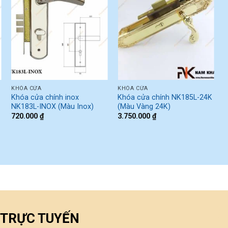
KHÓA CỬA
KHÓA CỬA
K
Khóa cửa chính inox
Khóa cửa chính NK185L-24K
K
NK183L-INOX (Màu Inox)
(Màu Vàng 24K)
720.000
₫
3.750.000
₫
2
 TRỰC TUYẾN