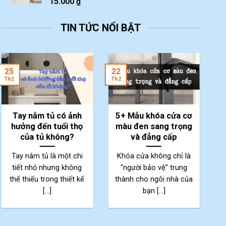
15.000
₫
TIN TỨC NỔI BẬT
2
25
22
Th
Th2
Th2
Tay nắm tủ có ảnh
5+ Mẫu khóa cửa cơ
hưởng đến tuổi thọ
màu đen sang trọng
của tủ không?
và đẳng cấp
Tay nắm tủ là một chi
Khóa cửa không chỉ là
tiết nhỏ nhưng không
“người bảo vệ” trung
thể thiếu trong thiết kế
thành cho ngôi nhà của
p
[...]
bạn [...]