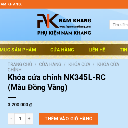
NAM KHANG.
Tìm
kiếm:
 MỤC SẢN PHẨM
CỬA HÀNG
LIÊN HỆ
TIN
TRANG CHỦ
/
CỬA HÀNG
/
KHÓA CỬA
/
KHÓA CỬA
CHÍNH
Khóa cửa chính NK345L-RC
(Màu Đồng Vàng)
3.200.000
₫
Khóa cửa chính NK345L-RC (Màu Đồng Vàng) số lượng
THÊM VÀO GIỎ HÀNG