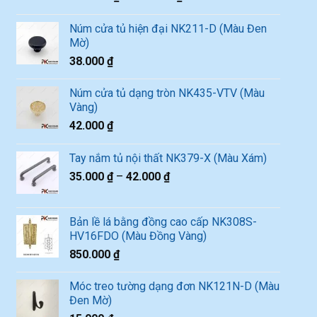
Núm cửa tủ hiện đại NK211-D (Màu Đen
Mờ)
38.000
₫
Núm cửa tủ dạng tròn NK435-VTV (Màu
Vàng)
42.000
₫
Tay nắm tủ nội thất NK379-X (Màu Xám)
35.000
₫
–
42.000
₫
Bản lề lá bằng đồng cao cấp NK308S-
HV16FDO (Màu Đồng Vàng)
850.000
₫
Móc treo tường dạng đơn NK121N-D (Màu
Đen Mờ)