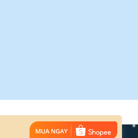
HÓA CỬA
hóa phân thể bằng đồng
NK555-BCF (Màu Đồng Cổ)
.450.000
₫