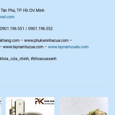
ân Phú, TP. Hồ Chí Minh
ail.com
 0901.196.551 / 0901.196.552
hang.com – www.phukiennhacua.com –
 – www.taynamtucua.com –
www.taynamcuatu.com
khóa_cửa_chinh, #khoacuasanh