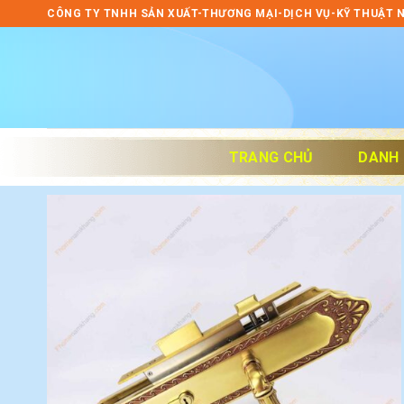
Skip
CÔNG TY TNHH SẢN XUẤT-THƯƠNG MẠI-DỊCH VỤ-KỸ THUẬT 
to
content
TRANG CHỦ
DANH