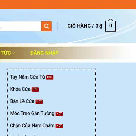
GIỎ HÀNG /
0
₫
0
 TỨC
ĐĂNG NHẬP
Tay Nắm Cửa Tủ
Khóa Cửa
Bản Lề Cửa
Móc Treo Gắn Tường
Chặn Cửa Nam Châm