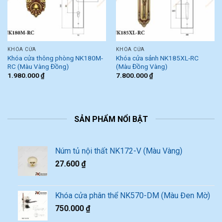
KHÓA CỬA
KHÓA CỬA
Khóa cửa thông phòng NK180M-
Khóa cửa sảnh NK185XL-RC
RC (Màu Vàng Đồng)
(Màu Đồng Vàng)
1.980.000
₫
7.800.000
₫
SẢN PHẨM NỔI BẬT
Núm tủ nội thất NK172-V (Màu Vàng)
27.600
₫
Khóa cửa phân thể NK570-DM (Màu Đen Mờ)
750.000
₫