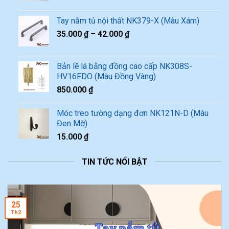
Tay nắm tủ nội thất NK379-X (Màu Xám)
35.000
₫
–
42.000
₫
Bản lề lá bằng đồng cao cấp NK308S-
HV16FDO (Màu Đồng Vàng)
850.000
₫
Móc treo tường dạng đơn NK121N-D (Màu
Đen Mờ)
15.000
₫
TIN TỨC NỔI BẬT
25
Th2