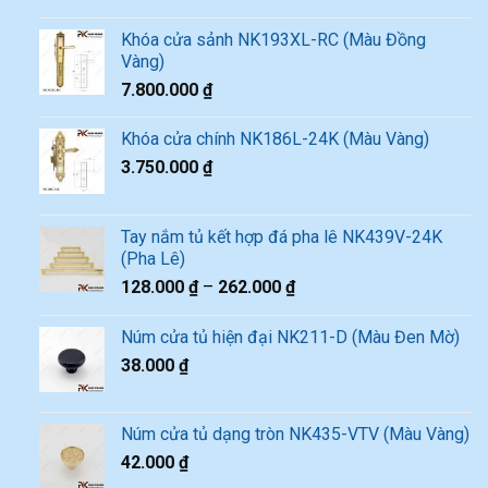
Khóa cửa sảnh NK193XL-RC (Màu Đồng
Vàng)
7.800.000
₫
Khóa cửa chính NK186L-24K (Màu Vàng)
3.750.000
₫
Tay nắm tủ kết hợp đá pha lê NK439V-24K
(Pha Lê)
128.000
₫
–
262.000
₫
Núm cửa tủ hiện đại NK211-D (Màu Đen Mờ)
38.000
₫
Núm cửa tủ dạng tròn NK435-VTV (Màu Vàng)
42.000
₫