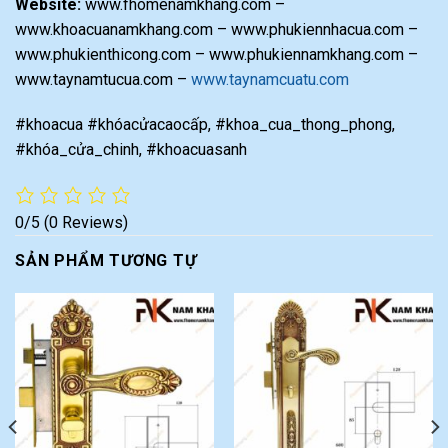
Website:
www.fhomenamkhang.com –
www.khoacuanamkhang.com – www.phukiennhacua.com –
www.phukienthicong.com – www.phukiennamkhang.com –
www.taynamtucua.com –
www.taynamcuatu.com
#khoacua #khóacửacaocấp, #khoa_cua_thong_phong,
#khóa_cửa_chinh, #khoacuasanh
0/5
(0 Reviews)
SẢN PHẨM TƯƠNG TỰ