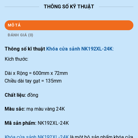
THÔNG SỐ KỸ THUẬT
MÔ TẢ
ĐÁNH GIÁ (0)
Thông số kĩ thuật
Khóa cửa sảnh NK192XL-24K:
Kích thước:
Dài x Rộng = 600mm x 72mm
Chiều dài tay gạt = 135mm
Chất liệu:
đồng
Màu sắc:
mạ màu vàng 24K
Mã sản phẩm:
NK192XL-24K
Khóa cửa sảnh NK192XL-24K
là một bộ sản phẩm khóa cửa