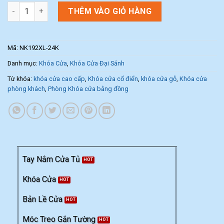
Khóa cửa sảnh NK192XL-24K (Màu Vàng 24K) số lượng
THÊM VÀO GIỎ HÀNG
Mã:
NK192XL-24K
Danh mục:
Khóa Cửa
,
Khóa Cửa Đại Sảnh
Từ khóa:
khóa cửa cao cấp
,
Khóa cửa cổ điển
,
khóa cửa gỗ
,
Khóa cửa
phòng khách
,
Phòng Khóa cửa bằng đồng
Tay Nắm Cửa Tủ
Khóa Cửa
Bản Lề Cửa
Móc Treo Gắn Tường