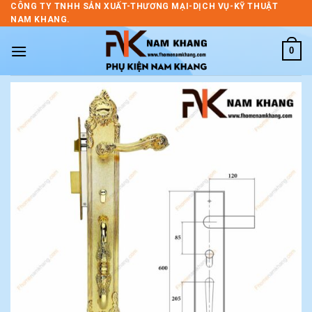
Skip
CÔNG TY TNHH SẢN XUẤT-THƯƠNG MẠI-DỊCH VỤ-KỸ THUẬT
NAM KHANG.
to
content
0