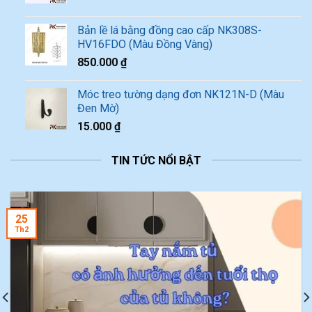
Bản lề lá bằng đồng cao cấp NK308S-
HV16FDO (Màu Đồng Vàng)
850.000
₫
Móc treo tường dạng đơn NK121N-D (Màu
Đen Mờ)
15.000
₫
TIN TỨC NỔI BẬT
25
Th2