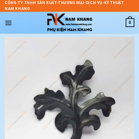
Skip
CÔNG TY TNHH SẢN XUẤT-THƯƠNG MẠI-DỊCH VỤ-KỸ THUẬT
NAM KHANG.
to
content
0