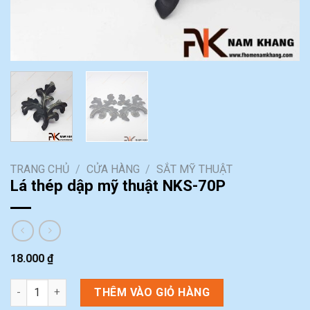
TRANG CHỦ
/
CỬA HÀNG
/
SẮT MỸ THUẬT
Lá thép dập mỹ thuật NKS-70P
18.000
₫
Lá thép dập mỹ thuật NKS-70P số lượng
THÊM VÀO GIỎ HÀNG