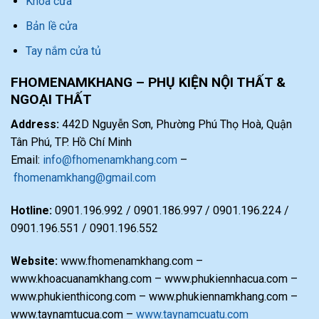
Khóa cửa
Bản lề cửa
Tay nắm cửa tủ
FHOMENAMKHANG – PHỤ KIỆN NỘI THẤT &
NGOẠI THẤT
Address:
442D Nguyễn Sơn, Phường Phú Thọ Hoà, Quận
Tân Phú, TP. Hồ Chí Minh
Email:
info@fhomenamkhang.com
–
fhomenamkhang@gmail.com
Hotline:
0901.196.992 / 0901.186.997 / 0901.196.224 /
0901.196.551 / 0901.196.552
Website:
www.fhomenamkhang.com –
www.khoacuanamkhang.com – www.phukiennhacua.com –
www.phukienthicong.com – www.phukiennamkhang.com –
www.taynamtucua.com –
www.taynamcuatu.com