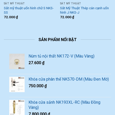
SẮT MỸ THUẬT
SẮT MỸ THUẬT
Sắt mỹ thuật uốn hình chữ S NKS-
Sắt Mỹ Thuật Thép cán cạnh uốn
SS
hình J NKS-J
72.000
₫
72.000
₫
SẢN PHẨM NỔI BẬT
Núm tủ nội thất NK172-V (Màu Vàng)
27.600
₫
Khóa cửa phân thể NK570-DM (Màu Đen Mờ)
750.000
₫
Khóa cửa sảnh NK193XL-RC (Màu Đồng
Vàng)
7.800.000
₫