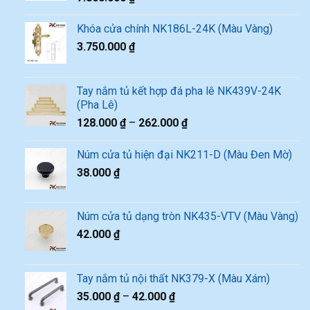
Khóa cửa chính NK186L-24K (Màu Vàng)
3.750.000
₫
Tay nắm tủ kết hợp đá pha lê NK439V-24K
(Pha Lê)
128.000
₫
–
262.000
₫
Núm cửa tủ hiện đại NK211-D (Màu Đen Mờ)
38.000
₫
Núm cửa tủ dạng tròn NK435-VTV (Màu Vàng)
42.000
₫
Tay nắm tủ nội thất NK379-X (Màu Xám)
35.000
₫
–
42.000
₫