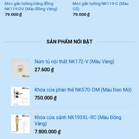
Móc gắn tường bằng đồng
Móc gắn tường NK119-C (Màu
NK119-DV (Màu Đồng Vàng)
Cổ)
79.000
₫
79.000
₫
SẢN PHẨM NỔI BẬT
Núm tủ nội thất NK172-V (Màu Vàng)
27.600
₫
Khóa cửa phân thể NK570-DM (Màu Đen Mờ)
750.000
₫
Khóa cửa sảnh NK193XL-RC (Màu Đồng
Vàng)
7.800.000
₫