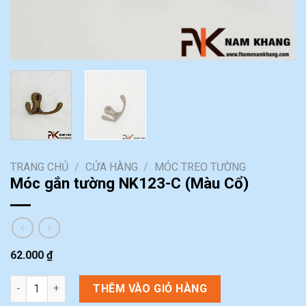
TRANG CHỦ
/
CỬA HÀNG
/
MÓC TREO TƯỜNG
Móc gắn tường NK123-C (Màu Cổ)
62.000
₫
Móc gắn tường NK123-C (Màu Cổ) số lượng
THÊM VÀO GIỎ HÀNG