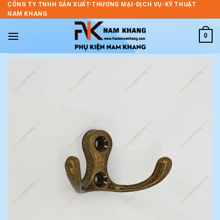
Skip
CÔNG TY TNHH SẢN XUẤT-THƯƠNG MẠI-DỊCH VỤ-KỸ THUẬT
NAM KHANG.
to
content
0