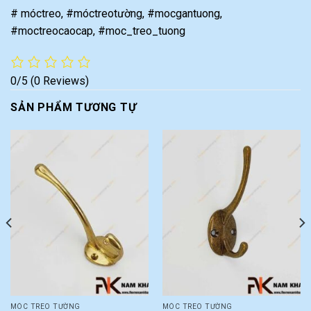
# móctreo, #móctreotường, #mocgantuong,
#moctreocaocap, #moc_treo_tuong
0/5
(0 Reviews)
SẢN PHẨM TƯƠNG TỰ
MÓC TREO TƯỜNG
MÓC TREO TƯỜNG