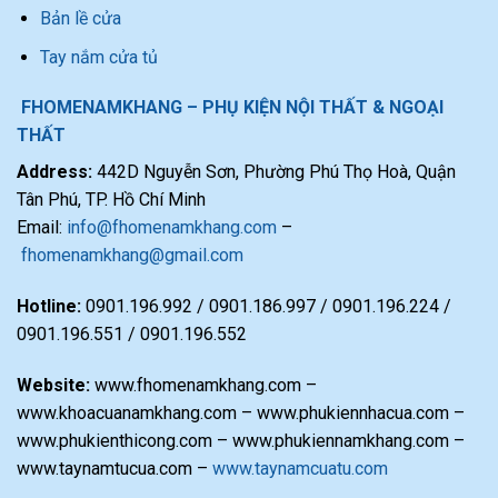
Bản lề cửa
Tay nắm cửa tủ
FHOMENAMKHANG – PHỤ KIỆN NỘI THẤT & NGOẠI
THẤT
Address:
442D Nguyễn Sơn, Phường Phú Thọ Hoà, Quận
Tân Phú, TP. Hồ Chí Minh
Email:
info@fhomenamkhang.com
–
fhomenamkhang@gmail.com
Hotline:
0901.196.992 / 0901.186.997 / 0901.196.224 /
0901.196.551 / 0901.196.552
Website:
www.fhomenamkhang.com –
www.khoacuanamkhang.com – www.phukiennhacua.com –
www.phukienthicong.com – www.phukiennamkhang.com –
www.taynamtucua.com –
www.taynamcuatu.com