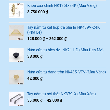
Khóa cửa chính NK186L-24K (Màu Vàng)
3.750.000
₫
Tay nắm tủ kết hợp đá pha lê NK439V-24K
(Pha Lê)
128.000
₫
–
262.000
₫
Núm cửa tủ hiện đại NK211-D (Màu Đen Mờ)
38.000
₫
Núm cửa tủ dạng tròn NK435-VTV (Màu Vàng)
42.000
₫
Tay nắm tủ nội thất NK379-X (Màu Xám)
35.000
₫
–
42.000
₫