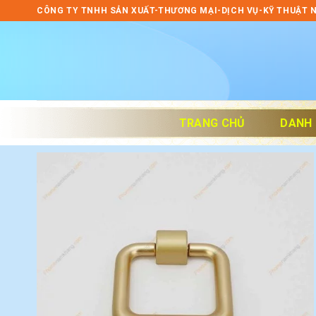
Skip
CÔNG TY TNHH SẢN XUẤT-THƯƠNG MẠI-DỊCH VỤ-KỸ THUẬT 
to
content
TRANG CHỦ
DANH