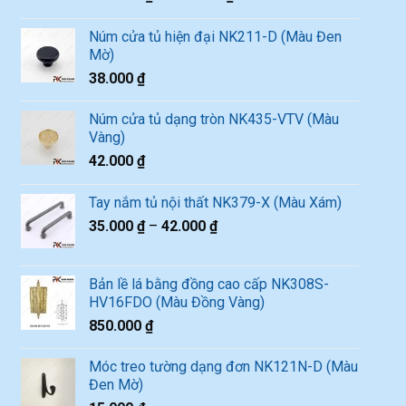
Núm cửa tủ hiện đại NK211-D (Màu Đen
Mờ)
38.000
₫
Núm cửa tủ dạng tròn NK435-VTV (Màu
Vàng)
42.000
₫
Tay nắm tủ nội thất NK379-X (Màu Xám)
35.000
₫
–
42.000
₫
Bản lề lá bằng đồng cao cấp NK308S-
HV16FDO (Màu Đồng Vàng)
850.000
₫
Móc treo tường dạng đơn NK121N-D (Màu
Đen Mờ)