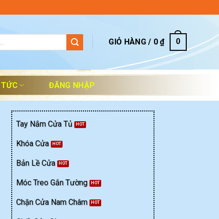
GIỎ HÀNG /
0
₫
0
 TỨC
ĐĂNG NHẬP
Tay Nắm Cửa Tủ
Khóa Cửa
Bản Lề Cửa
Móc Treo Gắn Tường
 lượng
Chặn Cửa Nam Châm