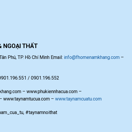
& NGOẠI THẤT
ân Phú, TP. Hồ Chí Minh Email:
info@fhomenamkhang.com
–
 0901.196.551 / 0901.196.552
hang.com – www.phukiennhacua.com –
 – www.taynamtucua.com –
www.taynamcuatu.com
am_cua_tu, #taynamnoithat