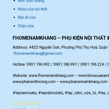
Móc treo tường
Khóa cửa nội thất
Bản lề cửa
Chặn cửa
FHOMENAMKHANG – PHỤ KIỆN NỘI THẤT 
Address: 442D Nguyễn Sơn, Phường Phú Thọ Hoà, Quận T
fhomenamkhang@gmail.com
Hotline: 0901.196.992 / 0901.186.997 / 0901.196.224 /
Website: www.fhomenamkhang.com – www.khoacuanamk
www.phukienthicong.com – www.phukiennamkhang.com
#taynamcuatu, #taynắmcửatủ, #tay_nắm_cửa_tủ, #tay_n