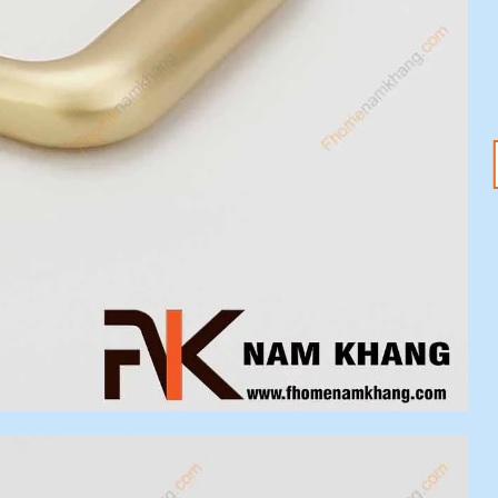
18
20
Th1
Th1
Tết Nguyên Đán
Tay nắm tủ – Nâng
2025 đang đến –
tầm không gian với
Sắm ngay phụ kiện
ưu đãi 20%
nội thất với ưu đãi
Mỗi chi tiết nhỏ trong
20%
ngôi nhà đều có thể tạo
Tết Nguyên Đán 2025
nên sự khác biệt [...]
đang tới gần, không khí
lễ hội đã tràn ngập khắp
[...]