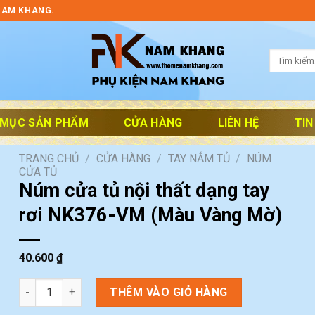
NAM KHANG.
Tìm
kiếm:
 MỤC SẢN PHẨM
CỬA HÀNG
LIÊN HỆ
TIN
TRANG CHỦ
/
CỬA HÀNG
/
TAY NẮM TỦ
/
NÚM
CỬA TỦ
Núm cửa tủ nội thất dạng tay
rơi NK376-VM (Màu Vàng Mờ)
40.600
₫
Núm cửa tủ nội thất dạng tay rơi NK376-VM (Màu Vàng Mờ) số
THÊM VÀO GIỎ HÀNG