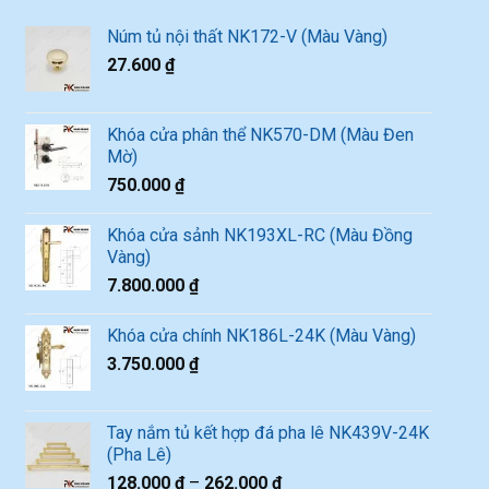
Núm tủ nội thất NK172-V (Màu Vàng)
27.600
₫
Khóa cửa phân thể NK570-DM (Màu Đen
Mờ)
750.000
₫
Khóa cửa sảnh NK193XL-RC (Màu Đồng
Vàng)
7.800.000
₫
Khóa cửa chính NK186L-24K (Màu Vàng)
3.750.000
₫
Tay nắm tủ kết hợp đá pha lê NK439V-24K
(Pha Lê)
128.000
₫
–
262.000
₫