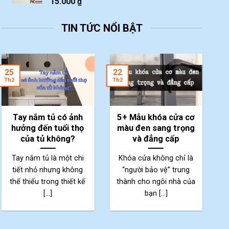
15.000
₫
TIN TỨC NỔI BẬT
2
25
22
Th
Th2
Th2
Tay nắm tủ có ảnh
5+ Mẫu khóa cửa cơ
hưởng đến tuổi thọ
màu đen sang trọng
của tủ không?
và đẳng cấp
Tay nắm tủ là một chi
Khóa cửa không chỉ là
tiết nhỏ nhưng không
“người bảo vệ” trung
thể thiếu trong thiết kế
thành cho ngôi nhà của
p
[...]
bạn [...]