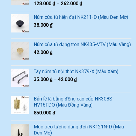
128.000
₫
–
262.000
₫
Núm cửa tủ hiện đại NK211-D (Màu Đen Mờ)
38.000
₫
Núm cửa tủ dạng tròn NK435-VTV (Màu Vàng)
42.000
₫
Tay nắm tủ nội thất NK379-X (Màu Xám)
35.000
₫
–
42.000
₫
Bản lề lá bằng đồng cao cấp NK308S-
HV16FDO (Màu Đồng Vàng)
850.000
₫
Móc treo tường dạng đơn NK121N-D (Màu
Đen Mờ)