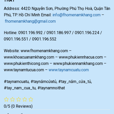
THẤT
Address: 442D Nguyễn Sơn, Phường Phú Thọ Hoà, Quận Tân
Phú, TP. Hồ Chí Minh Email:
info@fhomenamkhang.com
–
fhomenamkhang@gmail.com
Hotline: 0901.196.992 / 0901.186.997 / 0901.196.224 /
0901.196.551 / 0901.196.552
Website: www.fhomenamkhang.com –
www.khoacuanamkhang.com – www.phukiennhacua.com –
www.phukienthicong.com – www.phukiennamkhang.com –
www.taynamtucua.com –
www.taynamcuatu.com
#taynamcuatu, #taynắmcửatủ, #tay_nắm_cửa_tủ,
#tay_nam_cua_tu, #taynamnoithat
0/5
(0 Reviews)