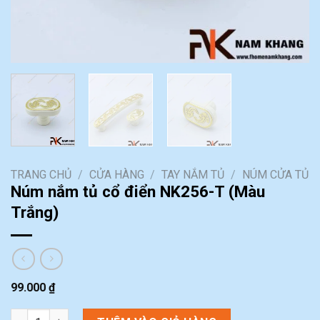
TRANG CHỦ
/
CỬA HÀNG
/
TAY NẮM TỦ
/
NÚM CỬA TỦ
Núm nắm tủ cổ điển NK256-T (Màu
Trắng)
99.000
₫
Núm nắm tủ cổ điển NK256-T (Màu Trắng) số lượng