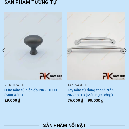
SẢN PHẨM TƯƠNG TỰ
NÚM CỬA TỦ
TAY NẮM TỦ
Núm nắm tủ hiện đại NK238-DX
Tay nắm tủ dạng thanh tròn
(Màu Xám)
NK239-TB (Màu Bạc Bóng)
29.000
₫
76.000
₫
–
99.000
₫
SẢN PHẨM NỔI BẬT