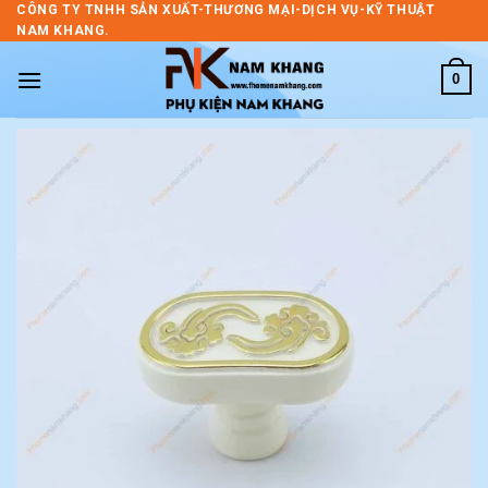
Skip
CÔNG TY TNHH SẢN XUẤT-THƯƠNG MẠI-DỊCH VỤ-KỸ THUẬT
NAM KHANG.
to
content
0