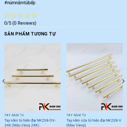
#númnắmtủbếp
0/5
(0 Reviews)
SẢN PHẨM TƯƠNG TỰ
TAY NẮM TỦ
TAY NẮM TỦ
Tay nắm tủ hiện đại NK238-DV-
Tay nắm cửa tủ hiện đại NK238-V
24K (Màu Vàng 24K)
(Màu Vàng)