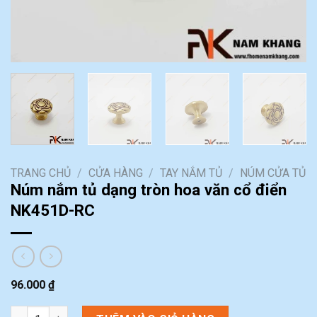
TRANG CHỦ
/
CỬA HÀNG
/
TAY NẮM TỦ
/
NÚM CỬA TỦ
Núm nắm tủ dạng tròn hoa văn cổ điển
NK451D-RC
96.000
₫
Núm nắm tủ dạng tròn hoa văn cổ điển NK451D-RC số lượng