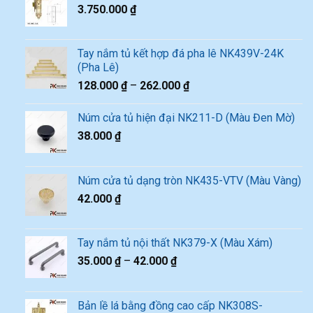
3.750.000
₫
Tay nắm tủ kết hợp đá pha lê NK439V-24K
(Pha Lê)
128.000
₫
–
262.000
₫
Núm cửa tủ hiện đại NK211-D (Màu Đen Mờ)
38.000
₫
Núm cửa tủ dạng tròn NK435-VTV (Màu Vàng)
42.000
₫
Tay nắm tủ nội thất NK379-X (Màu Xám)
35.000
₫
–
42.000
₫
Bản lề lá bằng đồng cao cấp NK308S-