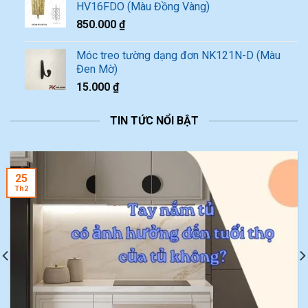
HV16FDO (Màu Đồng Vàng)
850.000
₫
Móc treo tường dạng đơn NK121N-D (Màu
Đen Mờ)
15.000
₫
TIN TỨC NỔI BẬT
25
Th2