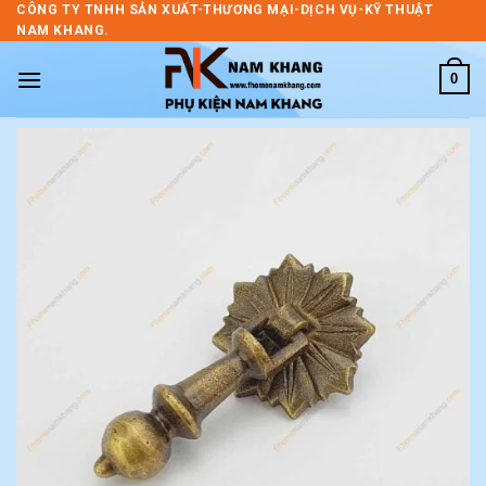
Skip
CÔNG TY TNHH SẢN XUẤT-THƯƠNG MẠI-DỊCH VỤ-KỸ THUẬT
NAM KHANG.
to
content
0