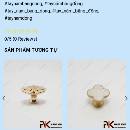
#taynambangdong, #taynắmbằngđồng,
#tay_nam_bang_dong, #tay_nắm_bằng_đồng,
#taynamdong
0/5
(0 Reviews)
SẢN PHẨM TƯƠNG TỰ