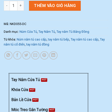
Núm nắm tủ nội thất bằng đồng NKD055-DC (Màu Đồng Cổ) số 
THÊM VÀO GIỎ HÀNG
Mã:
NKD055-DC
Danh mục:
Núm Cửa Tủ
,
Tay Nắm Tủ
,
Tay nắm Tủ Bằng Đồng
Từ khóa:
Núm nắm tủ cao cấp
,
tay nắm tủ bếp
,
Tay nắm tủ cao cấp
,
Tay
nắm tủ cổ điển
,
tay nắm tủ đồng
Tay Nắm Cửa Tủ
Khóa Cửa
Bản Lề Cửa
Móc Treo Gắn Tường