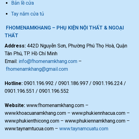
Bản lề cửa
Tay nắm cửa tủ
FHOMENAMKHANG – PHỤ KIỆN NỘI THẤT & NGOẠI
THẤT
Address:
442D Nguyễn Sơn, Phường Phú Thọ Hoà, Quận
Tân Phú, TP. Hồ Chí Minh
Email:
info@fhomenamkhang.com
–
fhomenamkhang@gmail.com
Hotline:
0901.196.992 / 0901.186.997 / 0901.196.224 /
0901.196.551 / 0901.196.552
Website:
www.fhomenamkhang.com –
www.khoacuanamkhang.com – www.phukiennhacua.com –
www.phukienthicong.com – www.phukiennamkhang.com –
www.taynamtucua.com –
www.taynamcuatu.com