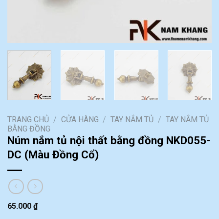
TRANG CHỦ
/
CỬA HÀNG
/
TAY NẮM TỦ
/
TAY NẮM TỦ
BẰNG ĐỒNG
Núm nắm tủ nội thất bằng đồng NKD055-
DC (Màu Đồng Cổ)
65.000
₫