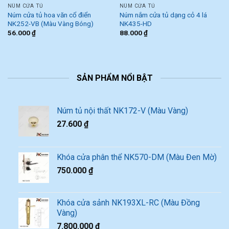
NÚM CỬA TỦ
NÚM CỬA TỦ
Núm cửa tủ hoa văn cổ điển
Núm nắm cửa tủ dạng cỏ 4 lá
NK252-VB (Màu Vàng Bóng)
NK435-HD
56.000
₫
88.000
₫
SẢN PHẨM NỔI BẬT
Núm tủ nội thất NK172-V (Màu Vàng)
27.600
₫
Khóa cửa phân thể NK570-DM (Màu Đen Mờ)
750.000
₫
Khóa cửa sảnh NK193XL-RC (Màu Đồng
Vàng)
7.800.000
₫