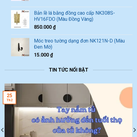
Bản lề lá bằng đồng cao cấp NK308S-
HV16FDO (Màu Đồng Vàng)
850.000
₫
Móc treo tường dạng đơn NK121N-D (Màu
Đen Mờ)
15.000
₫
TIN TỨC NỔI BẬT
25
Th2