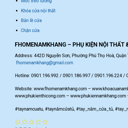
Móc treo tường
Khóa cửa nội thất
Bản lề cửa
Chặn cửa
FHOMENAMKHANG – PHỤ KIỆN NỘI THẤT 
Address: 442D Nguyễn Sơn, Phường Phú Thọ Hoà, Quận T
fhomenamkhang@gmail.com
Hotline: 0901.196.992 / 0901.186.997 / 0901.196.224 /
Website: www.fhomenamkhang.com – www.khoacuanamk
www.phukienthicong.com – www.phukiennamkhang.com
#taynamcuatu, #taynắmcửatủ, #tay_nắm_cửa_tủ, #tay_n