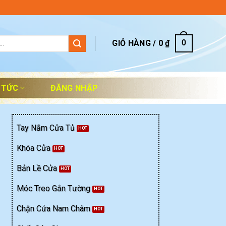
GIỎ HÀNG /
0
₫
0
 TỨC
ĐĂNG NHẬP
Tay Nắm Cửa Tủ
Khóa Cửa
Bản Lề Cửa
Móc Treo Gắn Tường
Chặn Cửa Nam Châm