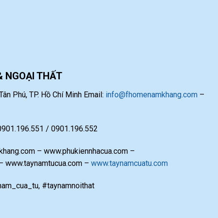
& NGOẠI THẤT
ân Phú, TP. Hồ Chí Minh Email:
info@fhomenamkhang.com
–
 0901.196.551 / 0901.196.552
hang.com – www.phukiennhacua.com –
 – www.taynamtucua.com –
www.taynamcuatu.com
am_cua_tu, #taynamnoithat