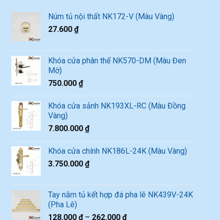
Núm tủ nội thất NK172-V (Màu Vàng)
27.600
₫
Khóa cửa phân thể NK570-DM (Màu Đen
Mờ)
750.000
₫
Khóa cửa sảnh NK193XL-RC (Màu Đồng
Vàng)
7.800.000
₫
Khóa cửa chính NK186L-24K (Màu Vàng)
3.750.000
₫
Tay nắm tủ kết hợp đá pha lê NK439V-24K
(Pha Lê)
128.000
₫
–
262.000
₫