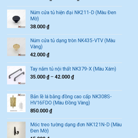
Núm cửa tủ hiện đại NK211-D (Màu Đen
Mờ)
38.000
₫
Núm cửa tủ dạng tròn NK435-VTV (Màu
Vàng)
42.000
₫
Tay nắm tủ nội thất NK379-X (Màu Xám)
35.000
₫
–
42.000
₫
Bản lề lá bằng đồng cao cấp NK308S-
HV16FDO (Màu Đồng Vàng)
850.000
₫
Móc treo tường dạng đơn NK121N-D (Màu
Đen Mờ)