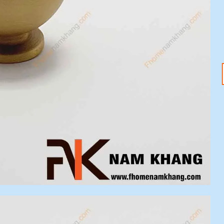
18
20
Th1
Th1
Tết Nguyên Đán
Tay nắm tủ – Nâng
2025 đang đến –
tầm không gian với
Sắm ngay phụ kiện
ưu đãi 20%
nội thất với ưu đãi
Mỗi chi tiết nhỏ trong
20%
ngôi nhà đều có thể tạo
Tết Nguyên Đán 2025
nên sự khác biệt [...]
đang tới gần, không khí
lễ hội đã tràn ngập khắp
[...]