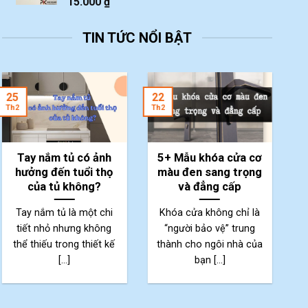
15.000
₫
TIN TỨC NỔI BẬT
2
25
22
Th
Th2
Th2
Tay nắm tủ có ảnh
5+ Mẫu khóa cửa cơ
hưởng đến tuổi thọ
màu đen sang trọng
của tủ không?
và đẳng cấp
Tay nắm tủ là một chi
Khóa cửa không chỉ là
tiết nhỏ nhưng không
“người bảo vệ” trung
thể thiếu trong thiết kế
thành cho ngôi nhà của
p
[...]
bạn [...]