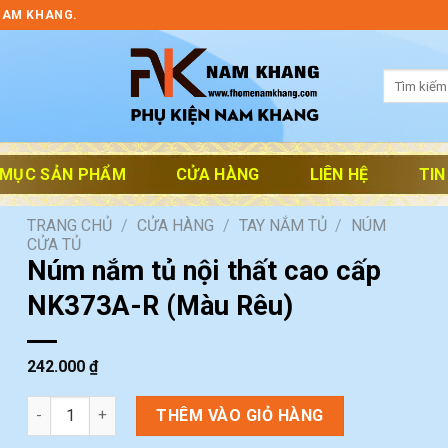
NAM KHANG.
Tìm
kiếm:
 MỤC SẢN PHẨM
CỬA HÀNG
LIÊN HỆ
TIN
TRANG CHỦ
/
CỬA HÀNG
/
TAY NẮM TỦ
/
NÚM
CỬA TỦ
Núm nắm tủ nội thất cao cấp
NK373A-R (Màu Rêu)
242.000
₫
Núm nắm tủ nội thất cao cấp NK373A-R (Màu Rêu) số lượng
THÊM VÀO GIỎ HÀNG