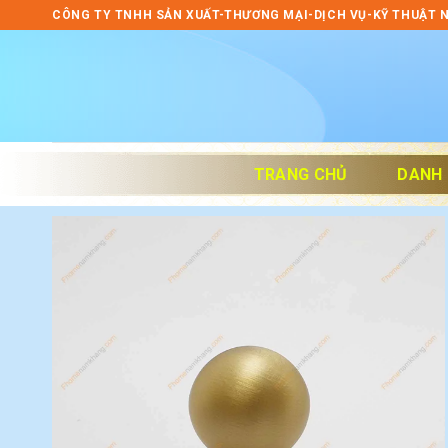
Skip
CÔNG TY TNHH SẢN XUẤT-THƯƠNG MẠI-DỊCH VỤ-KỸ THUẬT 
to
content
TRANG CHỦ
DANH