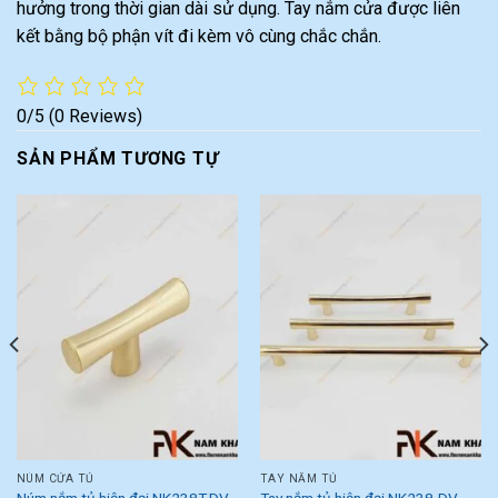
hưởng trong thời gian dài sử dụng. Tay nắm cửa được liên
kết bằng bộ phận vít đi kèm vô cùng chắc chắn.
0/5
(0 Reviews)
SẢN PHẨM TƯƠNG TỰ
NÚM CỬA TỦ
TAY NẮM TỦ
Núm nắm tủ hiện đại NK238T-DV
Tay nắm tủ hiện đại NK238-DV-