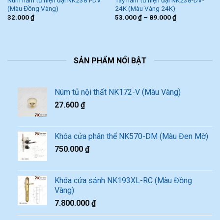
(Màu Đồng Vàng)
24K (Màu Vàng 24K)
32.000
₫
53.000
₫
–
89.000
₫
SẢN PHẨM NỔI BẬT
Núm tủ nội thất NK172-V (Màu Vàng)
27.600
₫
Khóa cửa phân thể NK570-DM (Màu Đen Mờ)
750.000
₫
Khóa cửa sảnh NK193XL-RC (Màu Đồng
Vàng)
7.800.000
₫