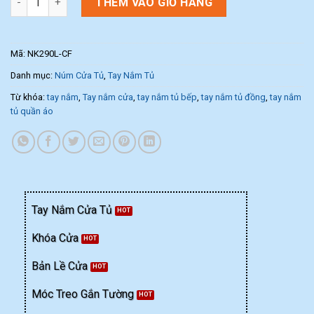
THÊM VÀO GIỎ HÀNG
Mã:
NK290L-CF
Danh mục:
Núm Cửa Tủ
,
Tay Nắm Tủ
Từ khóa:
tay nắm
,
Tay nắm cửa
,
tay nắm tủ bếp
,
tay nắm tủ đồng
,
tay nắm
tủ quần áo
Tay Nắm Cửa Tủ
Khóa Cửa
Bản Lề Cửa
Móc Treo Gắn Tường