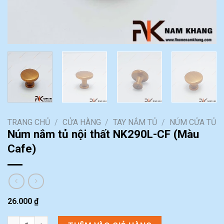
TRANG CHỦ
/
CỬA HÀNG
/
TAY NẮM TỦ
/
NÚM CỬA TỦ
Núm nắm tủ nội thất NK290L-CF (Màu
Cafe)
26.000
₫
Núm nắm tủ nội thất NK290L-CF (Màu Cafe) số lượng