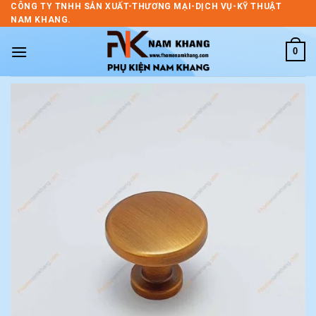
Skip
CÔNG TY TNHH SẢN XUẤT-THƯƠNG MẠI-DỊCH VỤ-KỸ THUẬT
NAM KHANG.
to
content
0