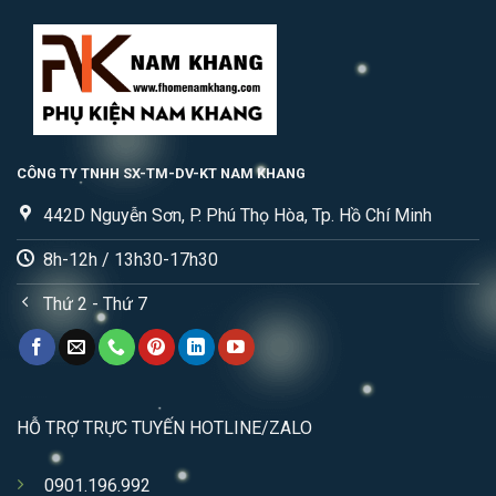
CÔNG TY TNHH SX-TM-DV-KT NAM KHANG
442D Nguyễn Sơn, P. Phú Thọ Hòa, Tp. Hồ Chí Minh
8h-12h / 13h30-17h30
Thứ 2 - Thứ 7
HỖ TRỢ TRỰC TUYẾN HOTLINE/ZALO
0901.196.992