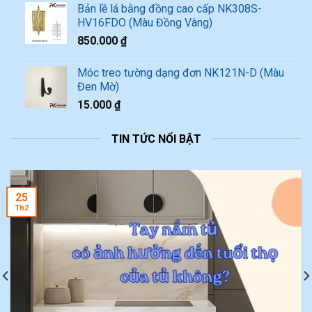
Bản lề lá bằng đồng cao cấp NK308S-
HV16FDO (Màu Đồng Vàng)
850.000
₫
Móc treo tường dạng đơn NK121N-D (Màu
Đen Mờ)
15.000
₫
TIN TỨC NỔI BẬT
25
Th2