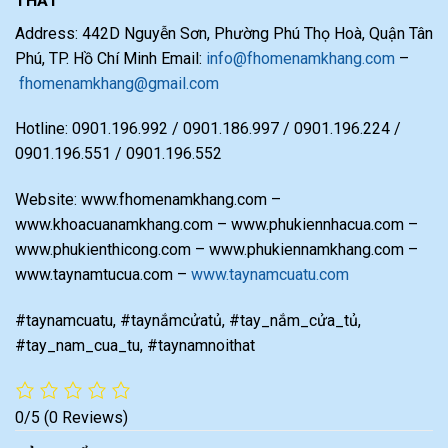
THẤT
Address: 442D Nguyễn Sơn, Phường Phú Thọ Hoà, Quận Tân
Phú, TP. Hồ Chí Minh Email:
info@fhomenamkhang.com
–
fhomenamkhang@gmail.com
Hotline: 0901.196.992 / 0901.186.997 / 0901.196.224 /
0901.196.551 / 0901.196.552
Website: www.fhomenamkhang.com –
www.khoacuanamkhang.com – www.phukiennhacua.com –
www.phukienthicong.com – www.phukiennamkhang.com –
www.taynamtucua.com –
www.taynamcuatu.com
#taynamcuatu, #taynắmcửatủ, #tay_nắm_cửa_tủ,
#tay_nam_cua_tu, #taynamnoithat
0/5
(0 Reviews)