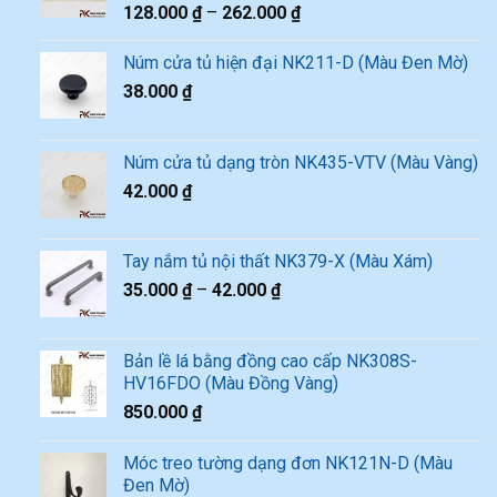
128.000
₫
–
262.000
₫
Núm cửa tủ hiện đại NK211-D (Màu Đen Mờ)
38.000
₫
Núm cửa tủ dạng tròn NK435-VTV (Màu Vàng)
42.000
₫
Tay nắm tủ nội thất NK379-X (Màu Xám)
35.000
₫
–
42.000
₫
Bản lề lá bằng đồng cao cấp NK308S-
HV16FDO (Màu Đồng Vàng)
850.000
₫
Móc treo tường dạng đơn NK121N-D (Màu
Đen Mờ)