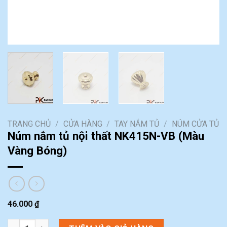
TRANG CHỦ
/
CỬA HÀNG
/
TAY NẮM TỦ
/
NÚM CỬA TỦ
Núm nắm tủ nội thất NK415N-VB (Màu
Vàng Bóng)
46.000
₫
Núm nắm tủ nội thất NK415N-VB (Màu Vàng Bóng) số lượng