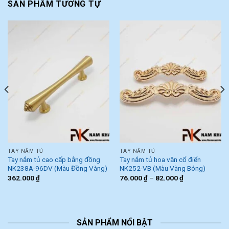
SẢN PHẨM TƯƠNG TỰ
TAY NẮM TỦ
TAY NẮM TỦ
Tay nắm tủ cao cấp bằng đồng
Tay nắm tủ hoa văn cổ điển
NK238A-96DV (Màu Đồng Vàng)
NK252-VB (Màu Vàng Bóng)
362.000
₫
76.000
₫
–
82.000
₫
SẢN PHẨM NỔI BẬT