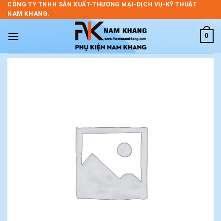
Skip
CÔNG TY TNHH SẢN XUẤT-THƯƠNG MẠI-DỊCH VỤ-KỸ THUẬT
NAM KHANG.
to
content
0