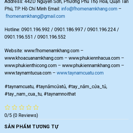
Address: 442D Nguyễn Sơn, Phường Phú Thọ Hoà, Quận Tân
Phú, TP. Hồ Chí Minh Email:
info@fhomenamkhang.com
–
fhomenamkhang@gmail.com
Hotline: 0901.196.992 / 0901.186.997 / 0901.196.224 /
0901.196.551 / 0901.196.552
Website: www.fhomenamkhang.com –
www.khoacuanamkhang.com – www.phukiennhacua.com –
www.phukienthicong.com – www.phukiennamkhang.com –
www.taynamtucua.com –
www.taynamcuatu.com
#taynamcuatu, #taynắmcửatủ, #tay_nắm_cửa_tủ,
#tay_nam_cua_tu, #taynamnoithat
0/5
(0 Reviews)
SẢN PHẨM TƯƠNG TỰ