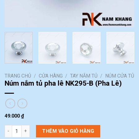
TRANG CHỦ
/
CỬA HÀNG
/
TAY NẮM TỦ
/
NÚM CỬA TỦ
Núm nắm tủ pha lê NK295-B (Pha Lê)
49.000
₫
Núm nắm tủ pha lê NK295-B (Pha Lê) số lượng
THÊM VÀO GIỎ HÀNG