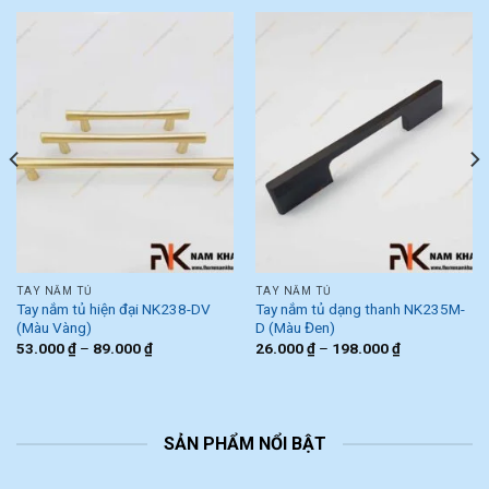
TAY NẮM TỦ
TAY NẮM TỦ
Tay nắm tủ hiện đại NK238-DV
Tay nắm tủ dạng thanh NK235M-
(Màu Vàng)
D (Màu Đen)
53.000
₫
–
89.000
₫
26.000
₫
–
198.000
₫
SẢN PHẨM NỔI BẬT