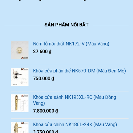
SẢN PHẨM NỔI BẬT
Núm tủ nội thất NK172-V (Màu Vàng)
27.600
₫
Khóa cửa phân thể NK570-DM (Màu Đen Mờ)
750.000
₫
Khóa cửa sảnh NK193XL-RC (Màu Đồng
Vàng)
7.800.000
₫
Khóa cửa chính NK186L-24K (Màu Vàng)
3.750.000
₫