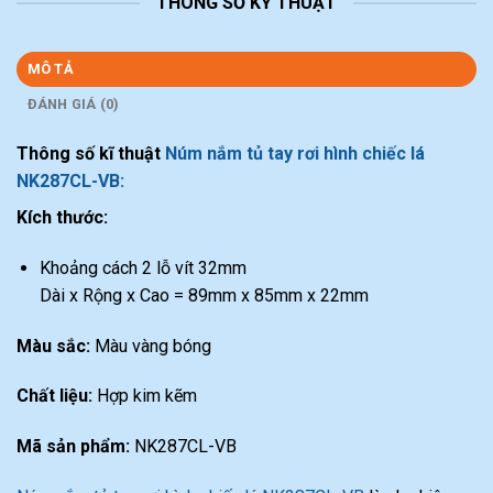
THÔNG SỐ KỸ THUẬT
MÔ TẢ
ĐÁNH GIÁ (0)
Thông số kĩ thuật
Núm nắm tủ tay rơi hình chiếc lá
NK287CL-VB:
Kích thước:
Khoảng cách 2 lỗ vít 32mm
Dài x Rộng x Cao = 89mm x 85mm x 22mm
Màu sắc:
Màu vàng bóng
Chất liệu:
Hợp kim kẽm
Mã sản phẩm:
NK287CL-VB