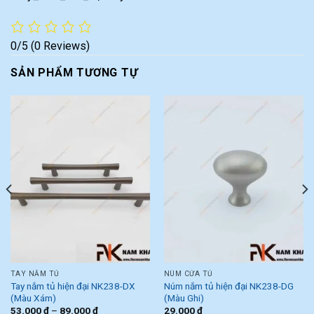
0/5
(0 Reviews)
SẢN PHẨM TƯƠNG TỰ
TAY NẮM TỦ
NÚM CỬA TỦ
Tay nắm tủ hiện đại NK238-DX
Núm nắm tủ hiện đại NK238-DG
(Màu Xám)
(Màu Ghi)
53.000
₫
–
89.000
₫
29.000
₫