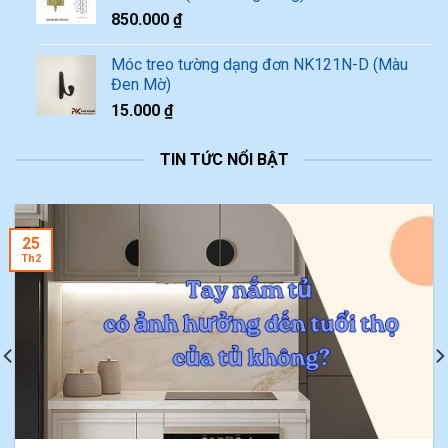
850.000
₫
Móc treo tường dạng đơn NK121N-D (Màu
Đen Mờ)
15.000
₫
TIN TỨC NỔI BẬT
25
Th2