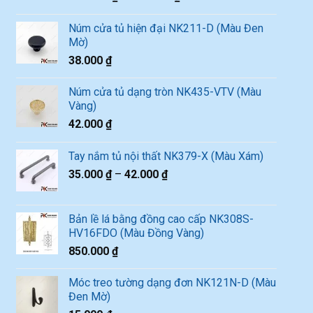
Núm cửa tủ hiện đại NK211-D (Màu Đen
Mờ)
38.000
₫
Núm cửa tủ dạng tròn NK435-VTV (Màu
Vàng)
42.000
₫
Tay nắm tủ nội thất NK379-X (Màu Xám)
35.000
₫
–
42.000
₫
Bản lề lá bằng đồng cao cấp NK308S-
HV16FDO (Màu Đồng Vàng)
850.000
₫
Móc treo tường dạng đơn NK121N-D (Màu
Đen Mờ)