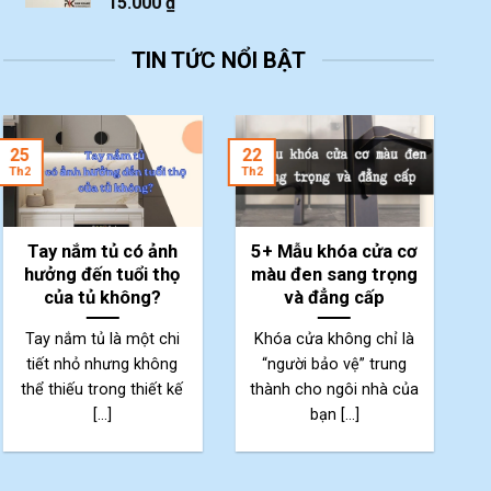
15.000
₫
TIN TỨC NỔI BẬT
2
25
22
Th
Th2
Th2
Tay nắm tủ có ảnh
5+ Mẫu khóa cửa cơ
hưởng đến tuổi thọ
màu đen sang trọng
của tủ không?
và đẳng cấp
Tay nắm tủ là một chi
Khóa cửa không chỉ là
tiết nhỏ nhưng không
“người bảo vệ” trung
thể thiếu trong thiết kế
thành cho ngôi nhà của
p
[...]
bạn [...]