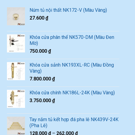
Núm tủ nội thất NK172-V (Màu Vàng)
27.600
₫
Khóa cửa phân thể NK570-DM (Màu Đen
Mờ)
750.000
₫
Khóa cửa sảnh NK193XL-RC (Màu Đồng
Vàng)
7.800.000
₫
Khóa cửa chính NK186L-24K (Màu Vàng)
3.750.000
₫
Tay nắm tủ kết hợp đá pha lê NK439V-24K
(Pha Lê)
128.000
₫
–
262.000
₫