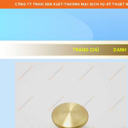
Skip
CÔNG TY TNHH SẢN XUẤT-THƯƠNG MẠI-DỊCH VỤ-KỸ THUẬT 
to
content
TRANG CHỦ
DANH