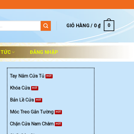
GIỎ HÀNG /
0
₫
0
 TỨC
ĐĂNG NHẬP
Tay Nắm Cửa Tủ
Khóa Cửa
Bản Lề Cửa
Móc Treo Gắn Tường
Chặn Cửa Nam Châm