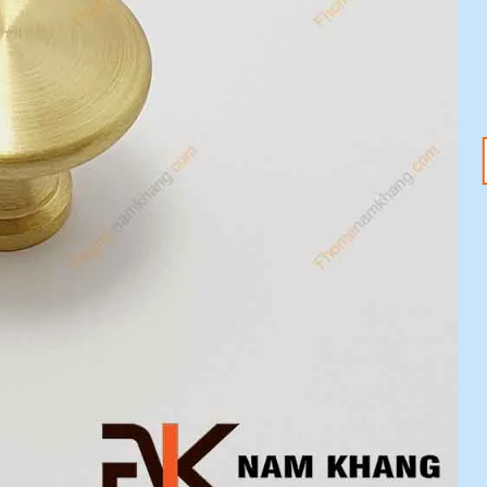
18
20
Th1
Th1
Tết Nguyên Đán
Tay nắm tủ – Nâng
2025 đang đến –
tầm không gian với
Sắm ngay phụ kiện
ưu đãi 20%
nội thất với ưu đãi
Mỗi chi tiết nhỏ trong
20%
ngôi nhà đều có thể tạo
Tết Nguyên Đán 2025
nên sự khác biệt [...]
đang tới gần, không khí
lễ hội đã tràn ngập khắp
[...]