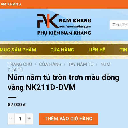
NAM KHANG.
Tìm
kiếm:
 MỤC SẢN PHẨM
CỬA HÀNG
LIÊN HỆ
TIN
TRANG CHỦ
/
CỬA HÀNG
/
TAY NẮM TỦ
/
NÚM
CỬA TỦ
Núm nắm tủ tròn trơn màu đồng
vàng NK211D-DVM
82.000
₫
Núm nắm tủ tròn trơn màu đồng vàng NK211D-DVM số lượng
THÊM VÀO GIỎ HÀNG