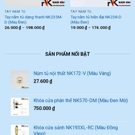
TAY NẮM TỦ
TAY NẮM TỦ
Tay nắm tủ dạng thanh NK235M-
Tay nắm tủ hiện đại NK238-D
D (Màu Đen)
(Màu Đen)
26.000
₫
–
198.000
₫
19.000
₫
–
174.000
₫
SẢN PHẨM NỔI BẬT
Núm tủ nội thất NK172-V (Màu Vàng)
27.600
₫
Khóa cửa phân thể NK570-DM (Màu Đen Mờ)
750.000
₫
Khóa cửa sảnh NK193XL-RC (Màu Đồng
Vàng)