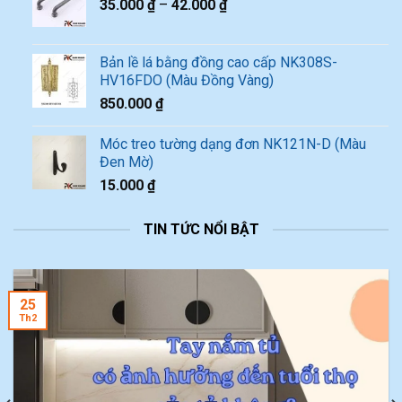
35.000
₫
–
42.000
₫
Bản lề lá bằng đồng cao cấp NK308S-
HV16FDO (Màu Đồng Vàng)
850.000
₫
Móc treo tường dạng đơn NK121N-D (Màu
Đen Mờ)
15.000
₫
TIN TỨC NỔI BẬT
25
Th2