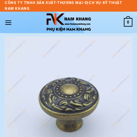
Skip
CÔNG TY TNHH SẢN XUẤT-THƯƠNG MẠI-DỊCH VỤ-KỸ THUẬT
NAM KHANG.
to
content
0