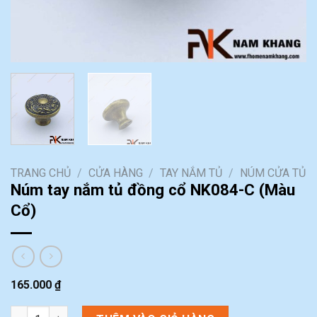
TRANG CHỦ
/
CỬA HÀNG
/
TAY NẮM TỦ
/
NÚM CỬA TỦ
Núm tay nắm tủ đồng cổ NK084-C (Màu
Cổ)
165.000
₫
Núm tay nắm tủ đồng cổ NK084-C (Màu Cổ) số lượng