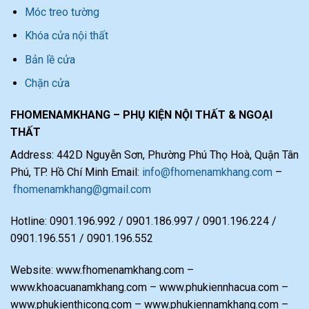
Móc treo tường
Khóa cửa nội thất
Bản lề cửa
Chặn cửa
FHOMENAMKHANG – PHỤ KIỆN NỘI THẤT & NGOẠI
THẤT
Address: 442D Nguyễn Sơn, Phường Phú Thọ Hoà, Quận Tân
Phú, TP. Hồ Chí Minh Email:
info@fhomenamkhang.com
–
fhomenamkhang@gmail.com
Hotline: 0901.196.992 / 0901.186.997 / 0901.196.224 /
0901.196.551 / 0901.196.552
Website: www.fhomenamkhang.com –
www.khoacuanamkhang.com – www.phukiennhacua.com –
www.phukienthicong.com – www.phukiennamkhang.com –