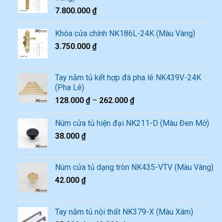
7.800.000
₫
Khóa cửa chính NK186L-24K (Màu Vàng)
3.750.000
₫
Tay nắm tủ kết hợp đá pha lê NK439V-24K
(Pha Lê)
128.000
₫
–
262.000
₫
Núm cửa tủ hiện đại NK211-D (Màu Đen Mờ)
38.000
₫
Núm cửa tủ dạng tròn NK435-VTV (Màu Vàng)
42.000
₫
Tay nắm tủ nội thất NK379-X (Màu Xám)