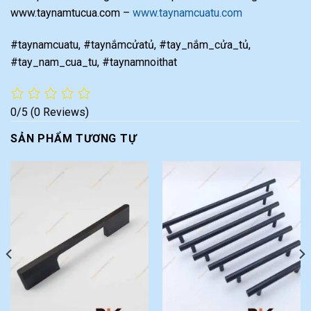
www.taynamtucua.com –
www.taynamcuatu.com
#taynamcuatu, #taynắmcửatủ, #tay_nắm_cửa_tủ,
#tay_nam_cua_tu, #taynamnoithat
0/5
(0 Reviews)
SẢN PHẨM TƯƠNG TỰ