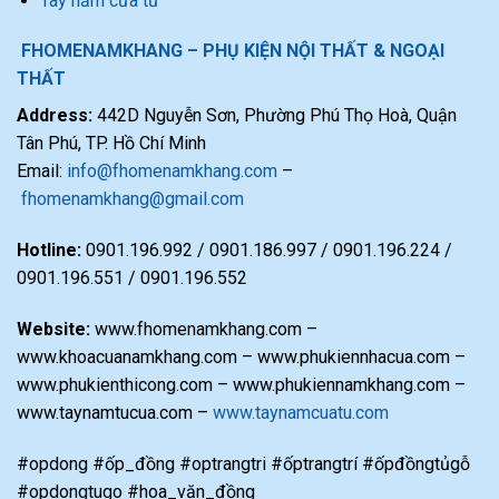
Tay nắm cửa tủ
FHOMENAMKHANG – PHỤ KIỆN NỘI THẤT & NGOẠI
THẤT
Address:
442D Nguyễn Sơn, Phường Phú Thọ Hoà, Quận
Tân Phú, TP. Hồ Chí Minh
Email:
info@fhomenamkhang.com
–
fhomenamkhang@gmail.com
Hotline:
0901.196.992 / 0901.186.997 / 0901.196.224 /
0901.196.551 / 0901.196.552
Website:
www.fhomenamkhang.com –
www.khoacuanamkhang.com – www.phukiennhacua.com –
www.phukienthicong.com – www.phukiennamkhang.com –
www.taynamtucua.com –
www.taynamcuatu.com
#opdong #ốp_đồng #optrangtri #ốptrangtrí #ốpđồngtủgỗ
#opdongtugo #hoa_văn_đồng