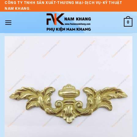
Skip
CÔNG TY TNHH SẢN XUẤT-THƯƠNG MẠI-DỊCH VỤ-KỸ THUẬT
NAM KHANG.
to
content
0