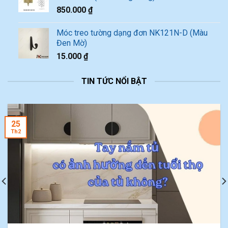
850.000
₫
Móc treo tường dạng đơn NK121N-D (Màu
Đen Mờ)
15.000
₫
TIN TỨC NỔI BẬT
25
Th2