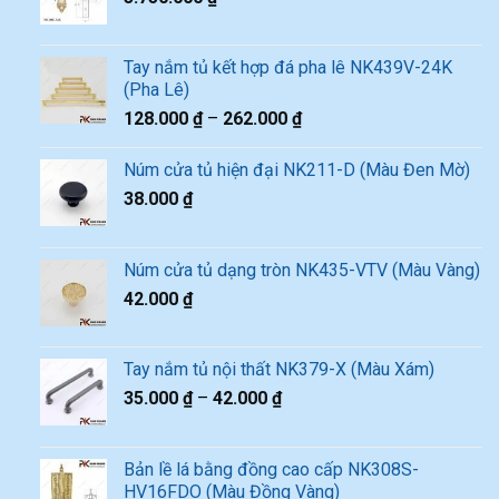
Tay nắm tủ kết hợp đá pha lê NK439V-24K
(Pha Lê)
128.000
₫
–
262.000
₫
Núm cửa tủ hiện đại NK211-D (Màu Đen Mờ)
38.000
₫
Núm cửa tủ dạng tròn NK435-VTV (Màu Vàng)
42.000
₫
Tay nắm tủ nội thất NK379-X (Màu Xám)
35.000
₫
–
42.000
₫
Bản lề lá bằng đồng cao cấp NK308S-
HV16FDO (Màu Đồng Vàng)