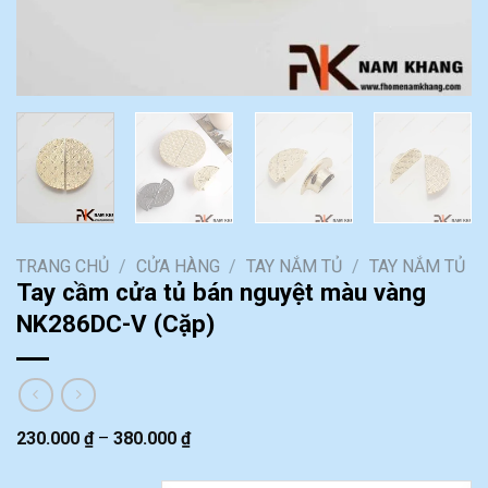
TRANG CHỦ
/
CỬA HÀNG
/
TAY NẮM TỦ
/
TAY NẮM TỦ
Tay cầm cửa tủ bán nguyệt màu vàng
NK286DC-V (Cặp)
230.000
₫
–
380.000
₫