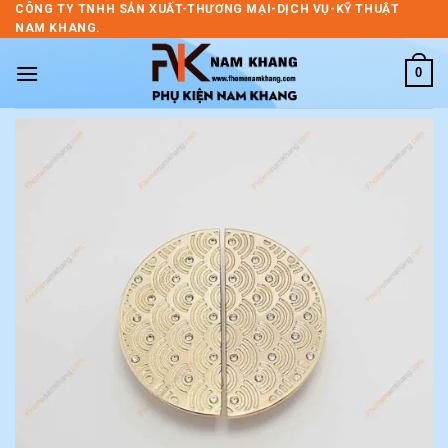
Skip
CÔNG TY TNHH SẢN XUẤT-THƯƠNG MẠI-DỊCH VỤ-KỸ THUẬT
NAM KHANG.
to
content
0