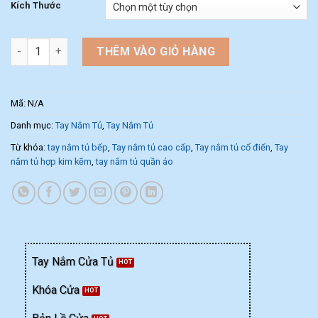
Kích Thước
Tay cầm cửa tủ bán nguyệt màu vàng NK286DC-V (Cặp) số lượn
THÊM VÀO GIỎ HÀNG
Mã:
N/A
Danh mục:
Tay Nắm Tủ
,
Tay Nắm Tủ
Từ khóa:
tay nắm tủ bếp
,
Tay nắm tủ cao cấp
,
Tay nắm tủ cổ điển
,
Tay
nắm tủ hợp kim kẽm
,
tay nắm tủ quần áo
Tay Nắm Cửa Tủ
Khóa Cửa