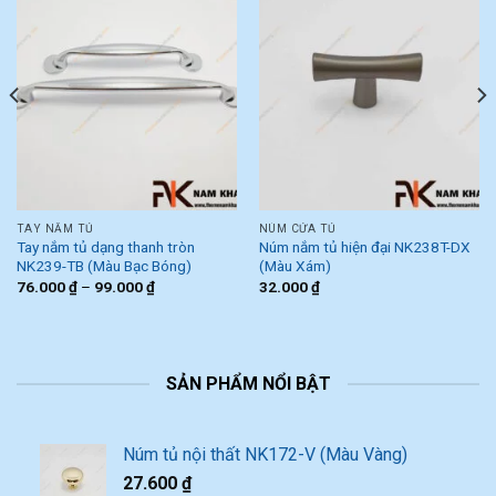
TAY NẮM TỦ
NÚM CỬA TỦ
Tay nắm tủ dạng thanh tròn
Núm nắm tủ hiện đại NK238T-DX
NK239-TB (Màu Bạc Bóng)
(Màu Xám)
76.000
₫
–
99.000
₫
32.000
₫
SẢN PHẨM NỔI BẬT
Núm tủ nội thất NK172-V (Màu Vàng)
27.600
₫