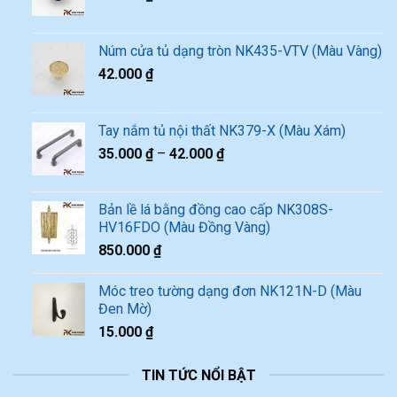
Núm cửa tủ dạng tròn NK435-VTV (Màu Vàng)
42.000
₫
Tay nắm tủ nội thất NK379-X (Màu Xám)
35.000
₫
–
42.000
₫
Bản lề lá bằng đồng cao cấp NK308S-
HV16FDO (Màu Đồng Vàng)
850.000
₫
Móc treo tường dạng đơn NK121N-D (Màu
Đen Mờ)
15.000
₫
TIN TỨC NỔI BẬT