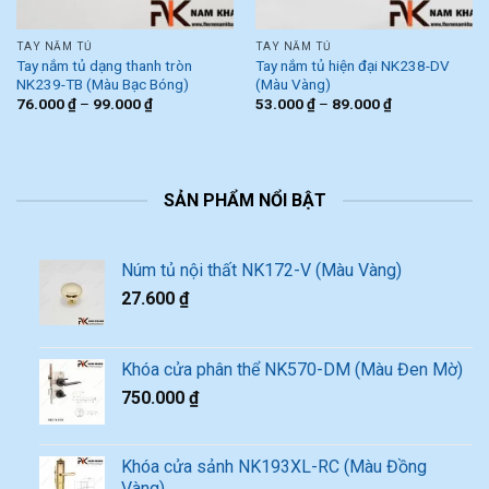
TAY NẮM TỦ
TAY NẮM TỦ
Tay nắm tủ dạng thanh tròn
Tay nắm tủ hiện đại NK238-DV
NK239-TB (Màu Bạc Bóng)
(Màu Vàng)
76.000
₫
–
99.000
₫
53.000
₫
–
89.000
₫
SẢN PHẨM NỔI BẬT
Núm tủ nội thất NK172-V (Màu Vàng)
27.600
₫
Khóa cửa phân thể NK570-DM (Màu Đen Mờ)
750.000
₫
Khóa cửa sảnh NK193XL-RC (Màu Đồng
Vàng)