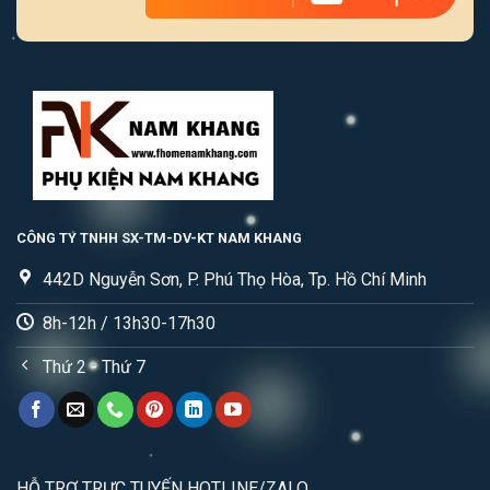
CÔNG TY TNHH SX-TM-DV-KT NAM KHANG
442D Nguyễn Sơn, P. Phú Thọ Hòa, Tp. Hồ Chí Minh
8h-12h / 13h30-17h30
Thứ 2 - Thứ 7
HỖ TRỢ TRỰC TUYẾN HOTLINE/ZALO