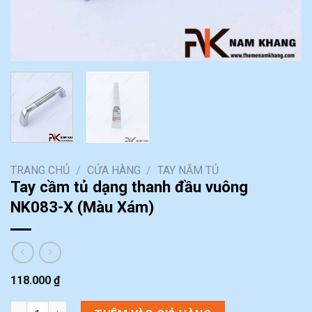
TRANG CHỦ
/
CỬA HÀNG
/
TAY NẮM TỦ
Tay cầm tủ dạng thanh đầu vuông
NK083-X (Màu Xám)
118.000
₫
Tay cầm tủ dạng thanh đầu vuông NK083-X (Màu Xám) số lượn