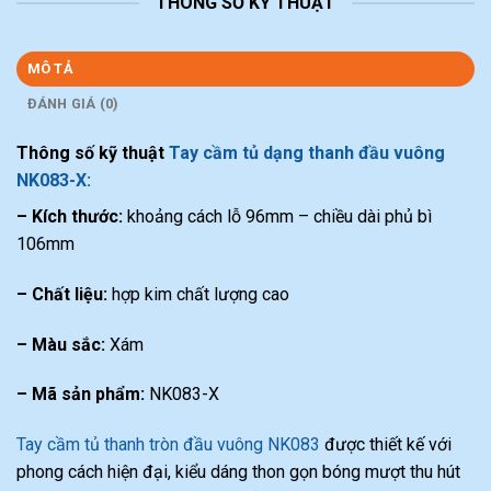
THÔNG SỐ KỸ THUẬT
MÔ TẢ
ĐÁNH GIÁ (0)
Thông số kỹ thuật
Tay cầm tủ dạng thanh đầu vuông
NK083-X:
– Kích thước:
khoảng cách lỗ 96mm – chiều dài phủ bì
106mm
– Chất liệu:
hợp kim chất lượng cao
– Màu sắc:
Xám
– Mã sản phẩm:
NK083-X
Tay cầm tủ thanh tròn đầu vuông NK083
được thiết kế với
phong cách hiện đại, kiểu dáng thon gọn bóng mượt thu hút