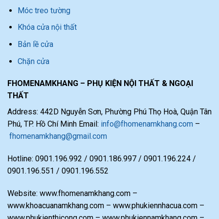
Móc treo tường
Khóa cửa nội thất
Bản lề cửa
Chặn cửa
FHOMENAMKHANG – PHỤ KIỆN NỘI THẤT & NGOẠI
THẤT
Address: 442D Nguyễn Sơn, Phường Phú Thọ Hoà, Quận Tân
Phú, TP. Hồ Chí Minh Email:
info@fhomenamkhang.com
–
fhomenamkhang@gmail.com
Hotline: 0901.196.992 / 0901.186.997 / 0901.196.224 /
0901.196.551 / 0901.196.552
Website: www.fhomenamkhang.com –
www.khoacuanamkhang.com – www.phukiennhacua.com –
www.phukienthicong.com – www.phukiennamkhang.com –