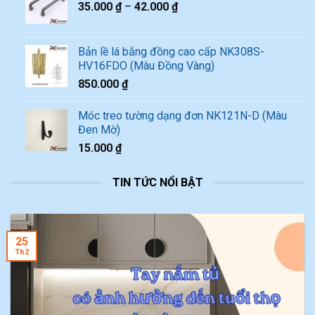
35.000
₫
–
42.000
₫
Bản lề lá bằng đồng cao cấp NK308S-
HV16FDO (Màu Đồng Vàng)
850.000
₫
Móc treo tường dạng đơn NK121N-D (Màu
Đen Mờ)
15.000
₫
TIN TỨC NỔI BẬT
25
Th2