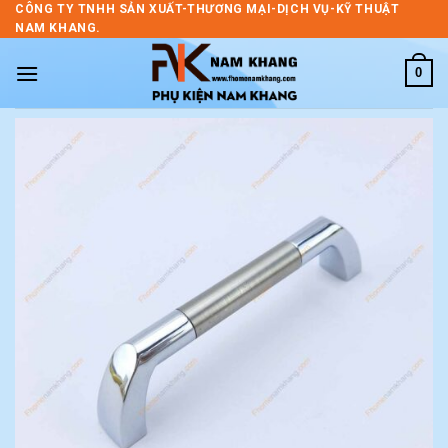
Skip
CÔNG TY TNHH SẢN XUẤT-THƯƠNG MẠI-DỊCH VỤ-KỸ THUẬT
NAM KHANG.
to
content
0