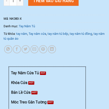
THÊM VÀO GIỎ HÀNG
Mã:
NK083-X
Danh mục:
Tay Nắm Tủ
Từ khóa:
tay nắm
,
Tay nắm cửa
,
tay nắm tủ bếp
,
tay nắm tủ đồng
,
tay nắm
tủ quần áo
Tay Nắm Cửa Tủ
Khóa Cửa
Bản Lề Cửa
Móc Treo Gắn Tường