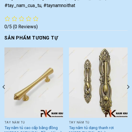
#tay_nam_cua_tu, #taynamnoithat
0/5
(0 Reviews)
SẢN PHẨM TƯƠNG TỰ
TAY NẮM TỦ
TAY NẮM TỦ
Tay nắm tủ cao cấp bằng đồng
Tay nắm tủ dạng thanh rơi