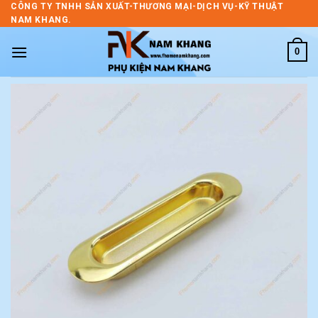
Skip
CÔNG TY TNHH SẢN XUẤT-THƯƠNG MẠI-DỊCH VỤ-KỸ THUẬT
NAM KHANG.
to
content
0