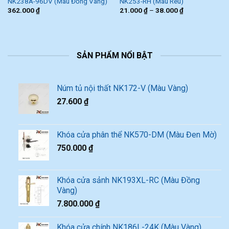
NK238A-96DV (Màu Đồng Vàng)
NK253-RH (Màu Rêu)
362.000
₫
21.000
₫
–
38.000
₫
SẢN PHẨM NỔI BẬT
Núm tủ nội thất NK172-V (Màu Vàng)
27.600
₫
Khóa cửa phân thể NK570-DM (Màu Đen Mờ)
750.000
₫
Khóa cửa sảnh NK193XL-RC (Màu Đồng
Vàng)
7.800.000
₫
Khóa cửa chính NK186L-24K (Màu Vàng)