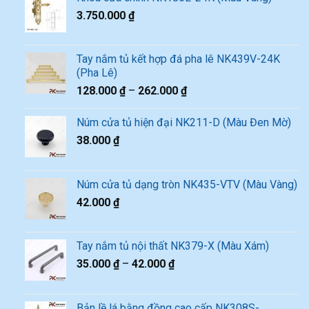
3.750.000
₫
Tay nắm tủ kết hợp đá pha lê NK439V-24K
(Pha Lê)
128.000
₫
–
262.000
₫
Núm cửa tủ hiện đại NK211-D (Màu Đen Mờ)
38.000
₫
Núm cửa tủ dạng tròn NK435-VTV (Màu Vàng)
42.000
₫
Tay nắm tủ nội thất NK379-X (Màu Xám)
35.000
₫
–
42.000
₫
Bản lề lá bằng đồng cao cấp NK308S-