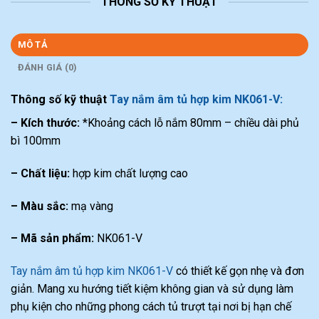
THÔNG SỐ KỸ THUẬT
MÔ TẢ
ĐÁNH GIÁ (0)
Thông số kỹ thuật
Tay nắm âm tủ hợp kim NK061-V:
– Kích thước:
*Khoảng cách lỗ nắm 80mm – chiều dài phủ
bì 100mm
– Chất liệu:
hợp kim chất lượng cao
– Màu sắc:
mạ vàng
– Mã sản phẩm:
NK061-V
Tay nắm âm tủ hợp kim NK061-V
có thiết kế gọn nhẹ và đơn
giản. Mang xu hướng tiết kiệm không gian và sử dụng làm
phụ kiện cho những phong cách tủ trượt tại nơi bị hạn chế