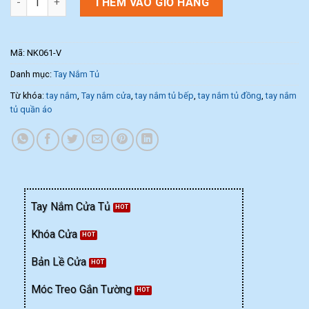
THÊM VÀO GIỎ HÀNG
Mã:
NK061-V
Danh mục:
Tay Nắm Tủ
Từ khóa:
tay nắm
,
Tay nắm cửa
,
tay nắm tủ bếp
,
tay nắm tủ đồng
,
tay nắm
tủ quần áo
Tay Nắm Cửa Tủ
Khóa Cửa
Bản Lề Cửa
Móc Treo Gắn Tường