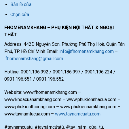
Bản lề cửa
Chặn cửa
FHOMENAMKHANG – PHỤ KIỆN NỘI THẤT & NGOẠI
THẤT
Address: 442D Nguyễn Sơn, Phường Phú Thọ Hoà, Quận Tân
Phú, TP. Hồ Chí Minh Email:
info@fhomenamkhang.com
–
fhomenamkhang@gmail.com
Hotline: 0901.196.992 / 0901.186.997 / 0901.196.224 /
0901.196.551 / 0901.196.552
Website: www.fhomenamkhang.com –
www.khoacuanamkhang.com – www.phukiennhacua.com –
www.phukienthicong.com – www.phukiennamkhang.com –
www.taynamtucua.com –
www.taynamcuatu.com
#taynamcuatu, #taynắmcửatủ, #tay_nắm_cửa_tủ,