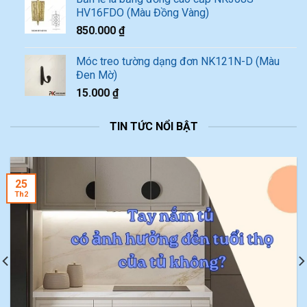
HV16FDO (Màu Đồng Vàng)
850.000
₫
Móc treo tường dạng đơn NK121N-D (Màu
Đen Mờ)
15.000
₫
TIN TỨC NỔI BẬT
25
Th2