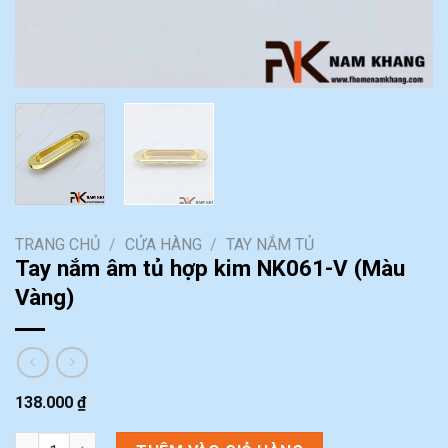
TRANG CHỦ
/
CỬA HÀNG
/
TAY NẮM TỦ
Tay nắm âm tủ hợp kim NK061-V (Màu
Vàng)
138.000
₫
Tay nắm âm tủ hợp kim NK061-V (Màu Vàng) số lượng