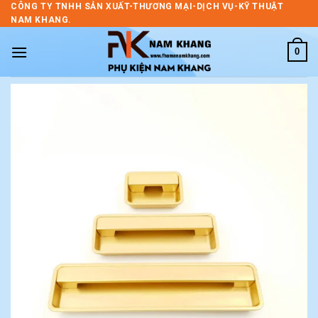
Skip
CÔNG TY TNHH SẢN XUẤT-THƯƠNG MẠI-DỊCH VỤ-KỸ THUẬT
NAM KHANG.
to
content
0