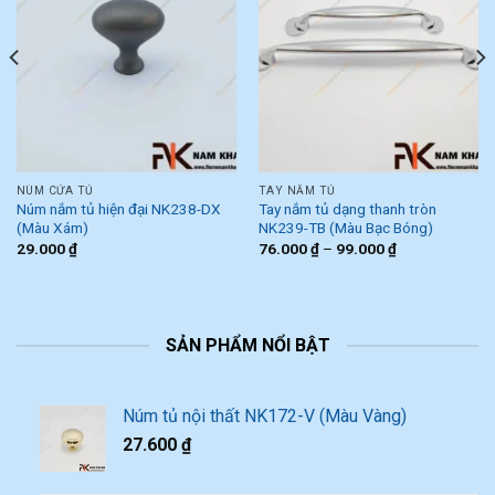
NÚM CỬA TỦ
TAY NẮM TỦ
Núm nắm tủ hiện đại NK238-DX
Tay nắm tủ dạng thanh tròn
(Màu Xám)
NK239-TB (Màu Bạc Bóng)
29.000
₫
76.000
₫
–
99.000
₫
SẢN PHẨM NỔI BẬT
Núm tủ nội thất NK172-V (Màu Vàng)
27.600
₫