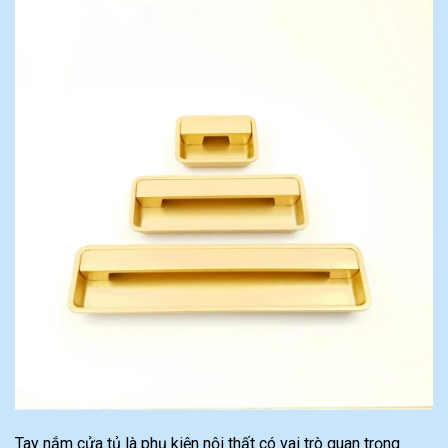
Tay nắm cửa tủ là phụ kiện nội thất có vai trò quan trọng