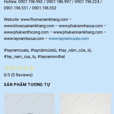
Hotline: 0901.196.992 / 0901.186.997 / 0901.196.224 /
0901.196.551 / 0901.196.552
Website: www.fhomenamkhang.com –
www.khoacuanamkhang.com – www.phukiennhacua.com –
www.phukienthicong.com – www.phukiennamkhang.com –
www.taynamtucua.com –
www.taynamcuatu.com
#taynamcuatu, #taynắmcửatủ, #tay_nắm_cửa_tủ,
#tay_nam_cua_tu, #taynamnoithat
0/5
(0 Reviews)
SẢN PHẨM TƯƠNG TỰ