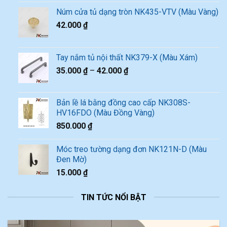
Núm cửa tủ dạng tròn NK435-VTV (Màu Vàng)
42.000
₫
Tay nắm tủ nội thất NK379-X (Màu Xám)
35.000
₫
–
42.000
₫
Bản lề lá bằng đồng cao cấp NK308S-
HV16FDO (Màu Đồng Vàng)
850.000
₫
Móc treo tường dạng đơn NK121N-D (Màu
Đen Mờ)
15.000
₫
TIN TỨC NỔI BẬT