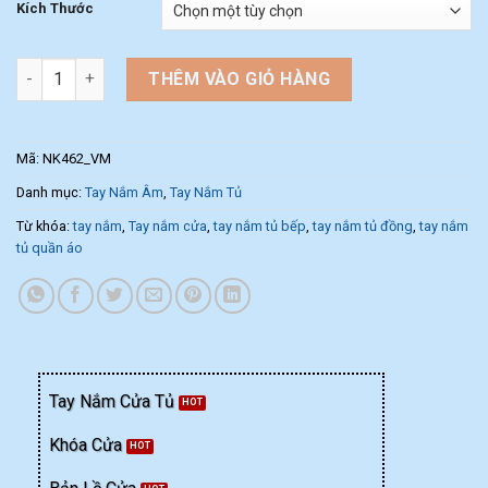
Kích Thước
Tay nắm âm tủ màu vàng mờ NK462-VM (Màu Vàng Mờ) số lượ
THÊM VÀO GIỎ HÀNG
Mã:
NK462_VM
Danh mục:
Tay Nắm Âm
,
Tay Nắm Tủ
Từ khóa:
tay nắm
,
Tay nắm cửa
,
tay nắm tủ bếp
,
tay nắm tủ đồng
,
tay nắm
tủ quần áo
Tay Nắm Cửa Tủ
Khóa Cửa