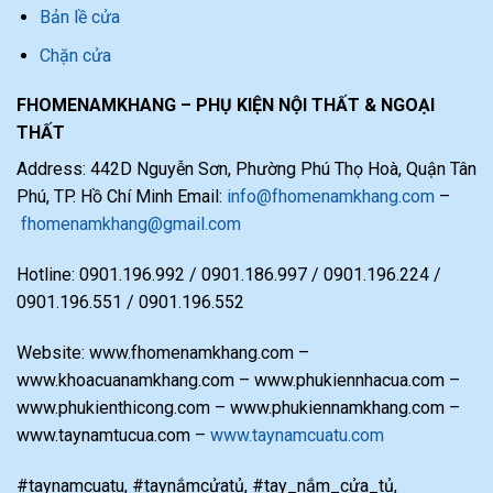
Bản lề cửa
Chặn cửa
FHOMENAMKHANG – PHỤ KIỆN NỘI THẤT & NGOẠI
THẤT
Address: 442D Nguyễn Sơn, Phường Phú Thọ Hoà, Quận Tân
Phú, TP. Hồ Chí Minh Email:
info@fhomenamkhang.com
–
fhomenamkhang@gmail.com
Hotline: 0901.196.992 / 0901.186.997 / 0901.196.224 /
0901.196.551 / 0901.196.552
Website: www.fhomenamkhang.com –
www.khoacuanamkhang.com – www.phukiennhacua.com –
www.phukienthicong.com – www.phukiennamkhang.com –
www.taynamtucua.com –
www.taynamcuatu.com
#taynamcuatu, #taynắmcửatủ, #tay_nắm_cửa_tủ,