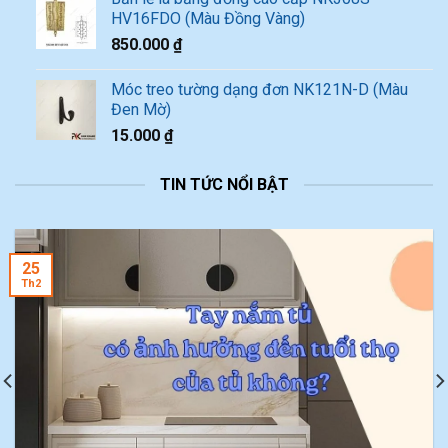
HV16FDO (Màu Đồng Vàng)
850.000
₫
Móc treo tường dạng đơn NK121N-D (Màu
Đen Mờ)
15.000
₫
TIN TỨC NỔI BẬT
25
Th2