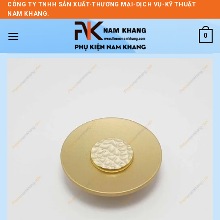
Skip
CÔNG TY TNHH SẢN XUẤT-THƯƠNG MẠI-DỊCH VỤ-KỸ THUẬT
NAM KHANG.
to
content
0