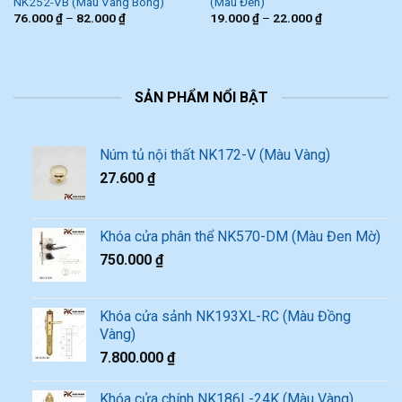
NK252-VB (Màu Vàng Bóng)
(Màu Đen)
76.000
₫
–
82.000
₫
19.000
₫
–
22.000
₫
SẢN PHẨM NỔI BẬT
Núm tủ nội thất NK172-V (Màu Vàng)
27.600
₫
Khóa cửa phân thể NK570-DM (Màu Đen Mờ)
750.000
₫
Khóa cửa sảnh NK193XL-RC (Màu Đồng
Vàng)
7.800.000
₫
Khóa cửa chính NK186L-24K (Màu Vàng)