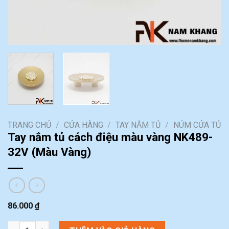
TRANG CHỦ
/
CỬA HÀNG
/
TAY NẮM TỦ
/
NÚM CỬA TỦ
Tay nắm tủ cách điệu màu vàng NK489-
32V (Màu Vàng)
86.000
₫
Tay nắm tủ cách điệu màu vàng NK489-32V (Màu Vàng) số lượn