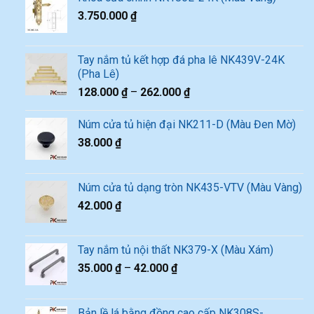
3.750.000
₫
Tay nắm tủ kết hợp đá pha lê NK439V-24K
(Pha Lê)
128.000
₫
–
262.000
₫
Núm cửa tủ hiện đại NK211-D (Màu Đen Mờ)
38.000
₫
Núm cửa tủ dạng tròn NK435-VTV (Màu Vàng)
42.000
₫
Tay nắm tủ nội thất NK379-X (Màu Xám)
35.000
₫
–
42.000
₫
Bản lề lá bằng đồng cao cấp NK308S-