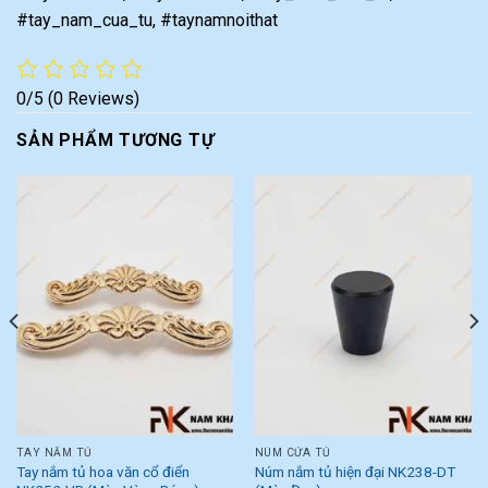
#tay_nam_cua_tu, #taynamnoithat
0/5
(0 Reviews)
SẢN PHẨM TƯƠNG TỰ
TAY NẮM TỦ
NÚM CỬA TỦ
Tay nắm tủ hoa văn cổ điển
Núm nắm tủ hiện đại NK238-DT