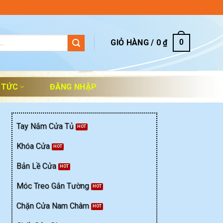
GIỎ HÀNG /
0
₫
0
 TỨC
ĐĂNG NHẬP
Tay Nắm Cửa Tủ
Khóa Cửa
Bản Lề Cửa
Móc Treo Gắn Tường
Chặn Cửa Nam Châm