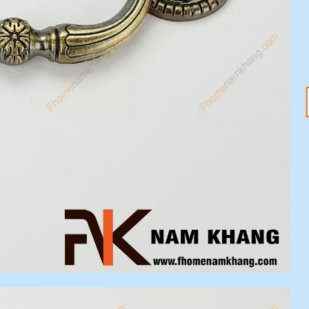
18
20
Th1
Th1
Tết Nguyên Đán
Tay nắm tủ – Nâng
2025 đang đến –
tầm không gian với
Sắm ngay phụ kiện
ưu đãi 20%
nội thất với ưu đãi
Mỗi chi tiết nhỏ trong
20%
ngôi nhà đều có thể tạo
Tết Nguyên Đán 2025
nên sự khác biệt [...]
đang tới gần, không khí
lễ hội đã tràn ngập khắp
[...]