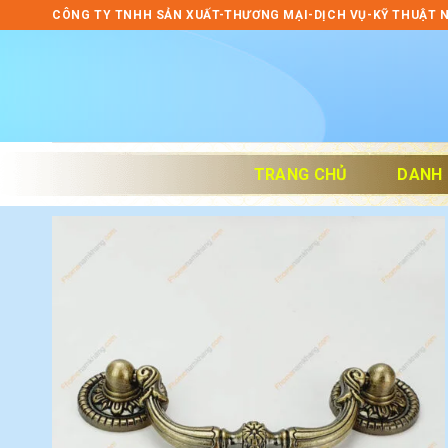
Skip
CÔNG TY TNHH SẢN XUẤT-THƯƠNG MẠI-DỊCH VỤ-KỸ THUẬT 
to
content
TRANG CHỦ
DANH