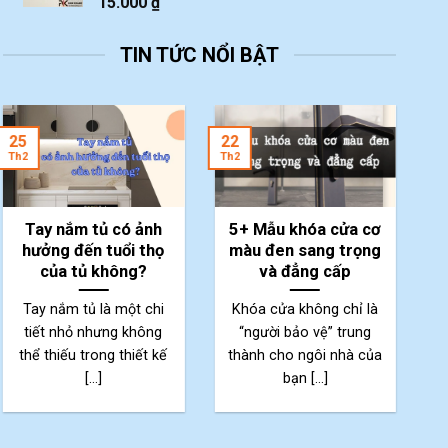
15.000
₫
TIN TỨC NỔI BẬT
2
25
22
Th
Th2
Th2
Tay nắm tủ có ảnh
5+ Mẫu khóa cửa cơ
hưởng đến tuổi thọ
màu đen sang trọng
của tủ không?
và đẳng cấp
Tay nắm tủ là một chi
Khóa cửa không chỉ là
tiết nhỏ nhưng không
“người bảo vệ” trung
thể thiếu trong thiết kế
thành cho ngôi nhà của
p
[...]
bạn [...]