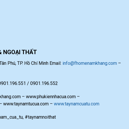
& NGOẠI THẤT
ân Phú, TP. Hồ Chí Minh Email:
info@fhomenamkhang.com
–
 0901.196.551 / 0901.196.552
hang.com – www.phukiennhacua.com –
 – www.taynamtucua.com –
www.taynamcuatu.com
am_cua_tu, #taynamnoithat