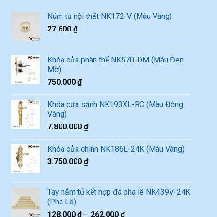
Núm tủ nội thất NK172-V (Màu Vàng)
27.600
₫
Khóa cửa phân thể NK570-DM (Màu Đen
Mờ)
750.000
₫
Khóa cửa sảnh NK193XL-RC (Màu Đồng
Vàng)
7.800.000
₫
Khóa cửa chính NK186L-24K (Màu Vàng)
3.750.000
₫
Tay nắm tủ kết hợp đá pha lê NK439V-24K
(Pha Lê)
128.000
₫
–
262.000
₫