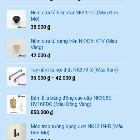
Núm cửa tủ hiện đại NK211-D (Màu Đen
Mờ)
38.000
₫
Núm cửa tủ dạng tròn NK435-VTV (Màu
Vàng)
42.000
₫
Tay nắm tủ nội thất NK379-X (Màu Xám)
35.000
₫
–
42.000
₫
Bản lề lá bằng đồng cao cấp NK308S-
HV16FDO (Màu Đồng Vàng)
850.000
₫
Móc treo tường dạng đơn NK121N-D (Màu
Đen Mờ)