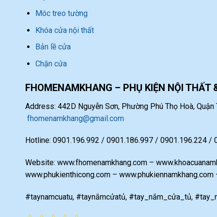
Móc treo tường
Khóa cửa nội thất
Bản lề cửa
Chặn cửa
FHOMENAMKHANG – PHỤ KIỆN NỘI THẤT 
Address: 442D Nguyễn Sơn, Phường Phú Thọ Hoà, Quận T
fhomenamkhang@gmail.com
Hotline: 0901.196.992 / 0901.186.997 / 0901.196.224 /
Website: www.fhomenamkhang.com – www.khoacuanamk
www.phukienthicong.com – www.phukiennamkhang.com
#taynamcuatu, #taynắmcửatủ, #tay_nắm_cửa_tủ, #tay_n