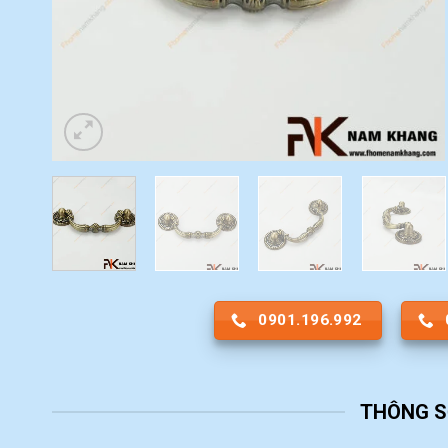
0901.196.992
THÔNG S