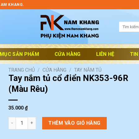
NAM KHANG.
Tìm
kiếm:
 MỤC SẢN PHẨM
CỬA HÀNG
LIÊN HỆ
TIN
TRANG CHỦ
/
CỬA HÀNG
/
TAY NẮM TỦ
Tay nắm tủ cổ điển NK353-96R
(Màu Rêu)
35.000
₫
Tay nắm tủ cổ điển NK353-96R (Màu Rêu) số lượng
THÊM VÀO GIỎ HÀNG