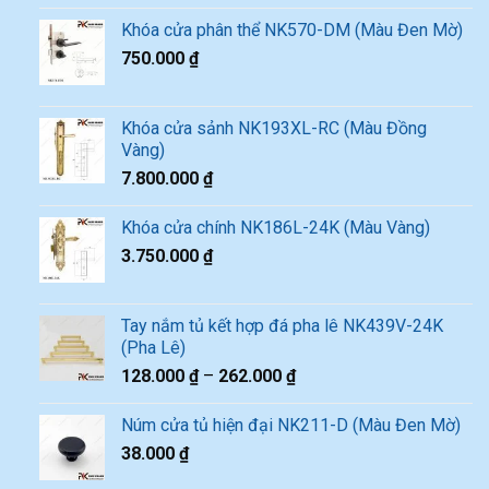
Khóa cửa phân thể NK570-DM (Màu Đen Mờ)
750.000
₫
Khóa cửa sảnh NK193XL-RC (Màu Đồng
Vàng)
7.800.000
₫
Khóa cửa chính NK186L-24K (Màu Vàng)
3.750.000
₫
Tay nắm tủ kết hợp đá pha lê NK439V-24K
(Pha Lê)
128.000
₫
–
262.000
₫
Núm cửa tủ hiện đại NK211-D (Màu Đen Mờ)
38.000
₫