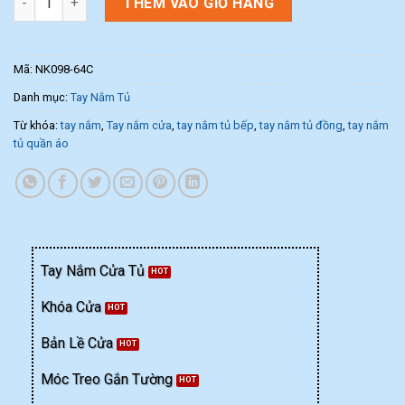
THÊM VÀO GIỎ HÀNG
Mã:
NK098-64C
Danh mục:
Tay Nắm Tủ
Từ khóa:
tay nắm
,
Tay nắm cửa
,
tay nắm tủ bếp
,
tay nắm tủ đồng
,
tay nắm
tủ quần áo
Tay Nắm Cửa Tủ
Khóa Cửa
Bản Lề Cửa
Móc Treo Gắn Tường