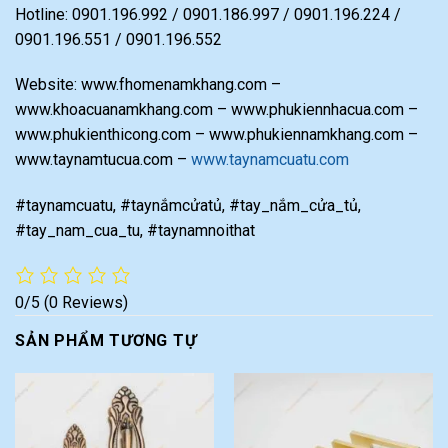
Hotline: 0901.196.992 / 0901.186.997 / 0901.196.224 /
0901.196.551 / 0901.196.552
Website: www.fhomenamkhang.com –
www.khoacuanamkhang.com – www.phukiennhacua.com –
www.phukienthicong.com – www.phukiennamkhang.com –
www.taynamtucua.com –
www.taynamcuatu.com
#taynamcuatu, #taynắmcửatủ, #tay_nắm_cửa_tủ,
#tay_nam_cua_tu, #taynamnoithat
0/5
(0 Reviews)
SẢN PHẨM TƯƠNG TỰ