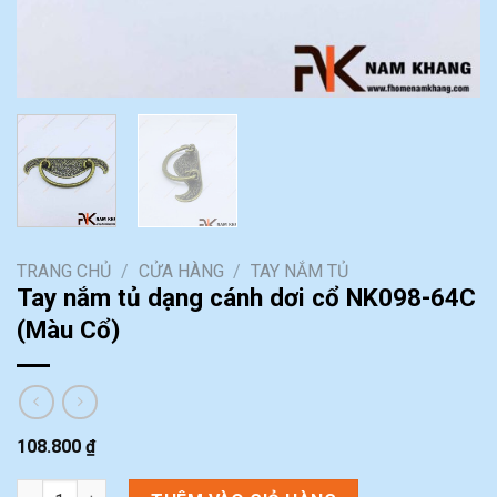
TRANG CHỦ
/
CỬA HÀNG
/
TAY NẮM TỦ
Tay nắm tủ dạng cánh dơi cổ NK098-64C
(Màu Cổ)
108.800
₫
Tay nắm tủ dạng cánh dơi cổ NK098-64C (Màu Cổ) số lượng