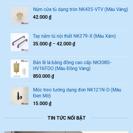
Núm cửa tủ dạng tròn NK435-VTV (Màu Vàng)
42.000
₫
Tay nắm tủ nội thất NK379-X (Màu Xám)
35.000
₫
–
42.000
₫
Bản lề lá bằng đồng cao cấp NK308S-
HV16FDO (Màu Đồng Vàng)
850.000
₫
Móc treo tường dạng đơn NK121N-D (Màu
Đen Mờ)
15.000
₫
TIN TỨC NỔI BẬT