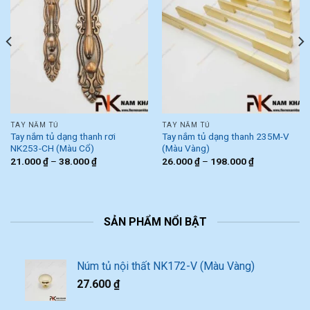
TAY NẮM TỦ
TAY NẮM TỦ
Tay nắm tủ dạng thanh rơi
Tay nắm tủ dạng thanh 235M-V
NK253-CH (Màu Cổ)
(Màu Vàng)
21.000
₫
–
38.000
₫
26.000
₫
–
198.000
₫
SẢN PHẨM NỔI BẬT
Núm tủ nội thất NK172-V (Màu Vàng)
27.600
₫