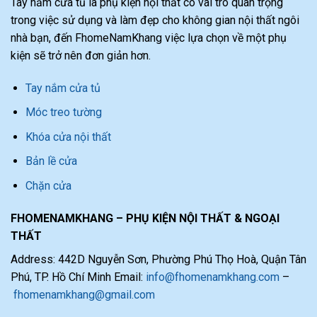
Tay nắm cửa tủ là phụ kiện nội thất có vai trò quan trọng
trong việc sử dụng và làm đẹp cho không gian nội thất ngôi
nhà bạn, đến FhomeNamKhang việc lựa chọn về một phụ
kiện sẽ trở nên đơn giản hơn.
Tay nắm cửa tủ
Móc treo tường
Khóa cửa nội thất
Bản lề cửa
Chặn cửa
FHOMENAMKHANG – PHỤ KIỆN NỘI THẤT & NGOẠI
THẤT
Address: 442D Nguyễn Sơn, Phường Phú Thọ Hoà, Quận Tân
Phú, TP. Hồ Chí Minh Email:
info@fhomenamkhang.com
–
fhomenamkhang@gmail.com