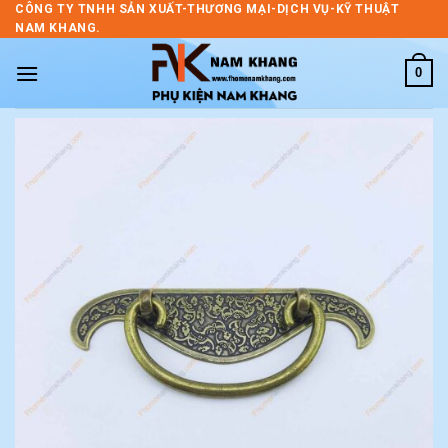
Skip
CÔNG TY TNHH SẢN XUẤT-THƯƠNG MẠI-DỊCH VỤ-KỸ THUẬT
NAM KHANG.
to
content
0