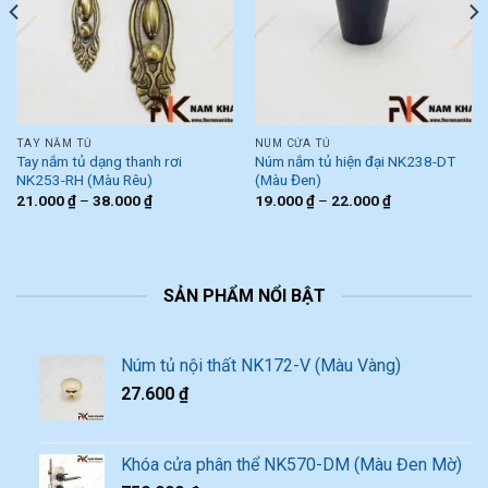
TAY NẮM TỦ
NÚM CỬA TỦ
Tay nắm tủ dạng thanh rơi
Núm nắm tủ hiện đại NK238-DT
NK253-RH (Màu Rêu)
(Màu Đen)
21.000
₫
–
38.000
₫
19.000
₫
–
22.000
₫
SẢN PHẨM NỔI BẬT
Núm tủ nội thất NK172-V (Màu Vàng)
27.600
₫
Khóa cửa phân thể NK570-DM (Màu Đen Mờ)