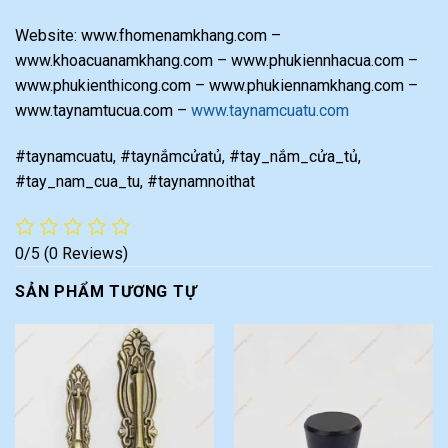
Website: www.fhomenamkhang.com –
www.khoacuanamkhang.com – www.phukiennhacua.com –
www.phukienthicong.com – www.phukiennamkhang.com –
www.taynamtucua.com –
www.taynamcuatu.com
#taynamcuatu, #taynắmcửatủ, #tay_nắm_cửa_tủ,
#tay_nam_cua_tu, #taynamnoithat
0/5
(0 Reviews)
SẢN PHẨM TƯƠNG TỰ