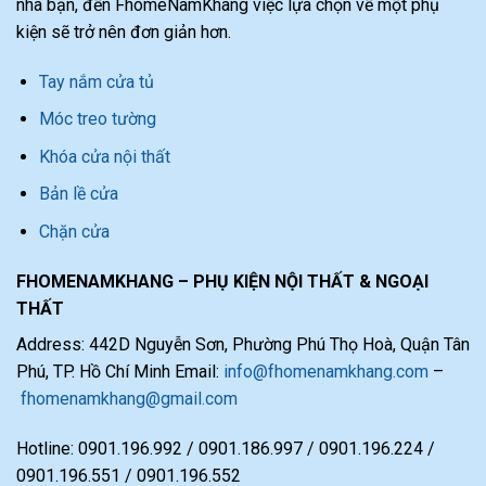
nhà bạn, đến FhomeNamKhang việc lựa chọn về một phụ
kiện sẽ trở nên đơn giản hơn.
Tay nắm cửa tủ
Móc treo tường
Khóa cửa nội thất
Bản lề cửa
Chặn cửa
FHOMENAMKHANG – PHỤ KIỆN NỘI THẤT & NGOẠI
THẤT
Address: 442D Nguyễn Sơn, Phường Phú Thọ Hoà, Quận Tân
Phú, TP. Hồ Chí Minh Email:
info@fhomenamkhang.com
–
fhomenamkhang@gmail.com
Hotline: 0901.196.992 / 0901.186.997 / 0901.196.224 /
0901.196.551 / 0901.196.552