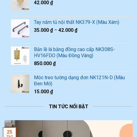
42.000
₫
Tay nắm tủ nội thất NK379-X (Màu Xám)
35.000
₫
–
42.000
₫
Bản lề lá bằng đồng cao cấp NK308S-
HV16FDO (Màu Đồng Vàng)
850.000
₫
Móc treo tường dạng đơn NK121N-D (Màu
Đen Mờ)
15.000
₫
TIN TỨC NỔI BẬT
25
Th2