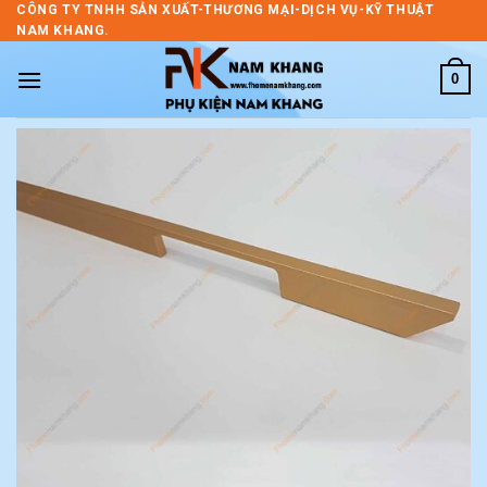
Skip
CÔNG TY TNHH SẢN XUẤT-THƯƠNG MẠI-DỊCH VỤ-KỸ THUẬT
NAM KHANG.
to
content
0