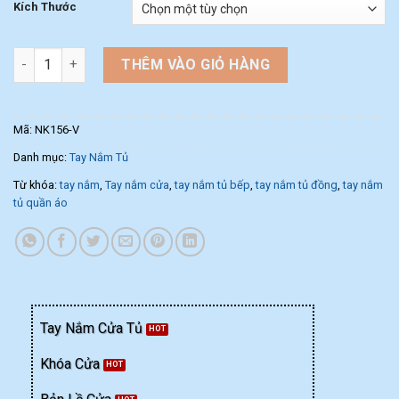
Kích Thước
Tay nắm tủ dạng thanh dài NK156-V (Màu Vàng) số lượng
THÊM VÀO GIỎ HÀNG
Mã:
NK156-V
Danh mục:
Tay Nắm Tủ
Từ khóa:
tay nắm
,
Tay nắm cửa
,
tay nắm tủ bếp
,
tay nắm tủ đồng
,
tay nắm
tủ quần áo
Tay Nắm Cửa Tủ
Khóa Cửa