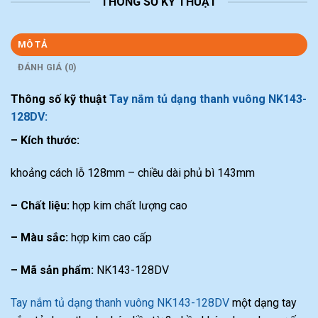
THÔNG SỐ KỸ THUẬT
MÔ TẢ
ĐÁNH GIÁ (0)
Thông số kỹ thuật
Tay nắm tủ dạng thanh vuông NK143-
128DV:
– Kích thước:
khoảng cách lỗ 128mm – chiều dài phủ bì 143mm
– Chất liệu:
hợp kim chất lượng cao
– Màu sắc:
hợp kim cao cấp
– Mã sản phẩm:
NK143-128DV
Tay nắm tủ dạng thanh vuông NK143-128DV
một dạng tay