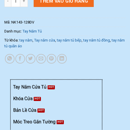
THÊM VÀO GIỎ HÀNG
Mã:
NK143-128DV
Danh mục:
Tay Nắm Tủ
Từ khóa:
tay nắm
,
Tay nắm cửa
,
tay nắm tủ bếp
,
tay nắm tủ đồng
,
tay nắm
tủ quần áo
Tay Nắm Cửa Tủ
Khóa Cửa
Bản Lề Cửa
Móc Treo Gắn Tường