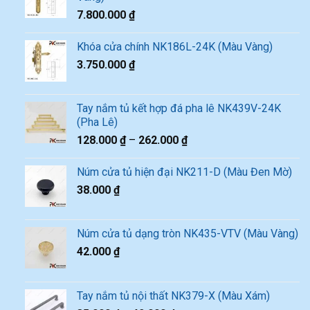
7.800.000
₫
Khóa cửa chính NK186L-24K (Màu Vàng)
3.750.000
₫
Tay nắm tủ kết hợp đá pha lê NK439V-24K
(Pha Lê)
128.000
₫
–
262.000
₫
Núm cửa tủ hiện đại NK211-D (Màu Đen Mờ)
38.000
₫
Núm cửa tủ dạng tròn NK435-VTV (Màu Vàng)
42.000
₫
Tay nắm tủ nội thất NK379-X (Màu Xám)