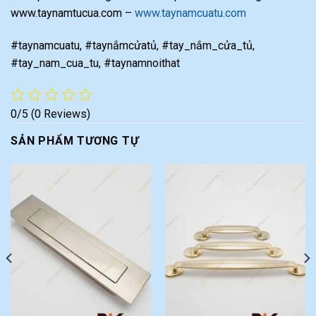
www.taynamtucua.com –
www.taynamcuatu.com
#taynamcuatu, #taynắmcửatủ, #tay_nắm_cửa_tủ,
#tay_nam_cua_tu, #taynamnoithat
0/5
(0 Reviews)
SẢN PHẨM TƯƠNG TỰ