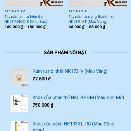
TAY NẮM ÂM
TAY NẮM TỦ
Tay nắm âm tủ hiện đại
Tay nắm tủ dạng thanh tròn
NK237INOX-B (Màu Bạc)
NK239-VT (Màu Vàng)
160.000
₫
–
180.000
₫
66.000
₫
–
88.000
₫
SẢN PHẨM NỔI BẬT
Núm tủ nội thất NK172-V (Màu Vàng)
27.600
₫
Khóa cửa phân thể NK570-DM (Màu Đen Mờ)
750.000
₫
Khóa cửa sảnh NK193XL-RC (Màu Đồng
Vàng)