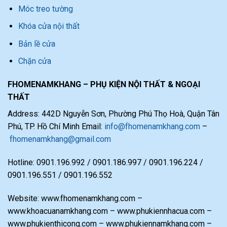
Móc treo tường
Khóa cửa nội thất
Bản lề cửa
Chặn cửa
FHOMENAMKHANG – PHỤ KIỆN NỘI THẤT & NGOẠI
THẤT
Address: 442D Nguyễn Sơn, Phường Phú Thọ Hoà, Quận Tân
Phú, TP. Hồ Chí Minh Email:
info@fhomenamkhang.com
–
fhomenamkhang@gmail.com
Hotline: 0901.196.992 / 0901.186.997 / 0901.196.224 /
0901.196.551 / 0901.196.552
Website: www.fhomenamkhang.com –
www.khoacuanamkhang.com – www.phukiennhacua.com –
www.phukienthicong.com – www.phukiennamkhang.com –