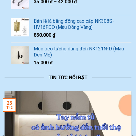
35.000
₫
–
42.000
₫
Bản lề lá bằng đồng cao cấp NK308S-
HV16FDO (Màu Đồng Vàng)
850.000
₫
Móc treo tường dạng đơn NK121N-D (Màu
Đen Mờ)
15.000
₫
TIN TỨC NỔI BẬT
25
Th2