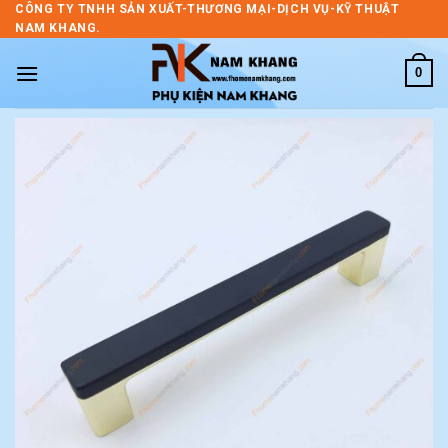
Skip
CÔNG TY TNHH SẢN XUẤT-THƯƠNG MẠI-DỊCH VỤ-KỸ THUẬT
NAM KHANG.
to
content
0