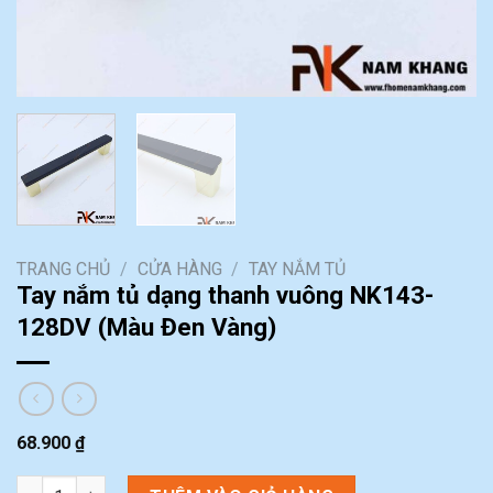
TRANG CHỦ
/
CỬA HÀNG
/
TAY NẮM TỦ
Tay nắm tủ dạng thanh vuông NK143-
128DV (Màu Đen Vàng)
68.900
₫
Tay nắm tủ dạng thanh vuông NK143-128DV (Màu Đen Vàng) số