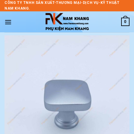
Skip
CÔNG TY TNHH SẢN XUẤT-THƯƠNG MẠI-DỊCH VỤ-KỸ THUẬT
NAM KHANG.
to
content
0