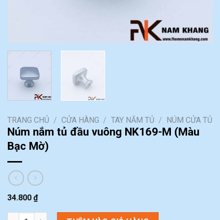
TRANG CHỦ
/
CỬA HÀNG
/
TAY NẮM TỦ
/
NÚM CỬA TỦ
Núm nắm tủ đầu vuông NK169-M (Màu
Bạc Mờ)
34.800
₫
Núm nắm tủ đầu vuông NK169-M (Màu Bạc Mờ) số lượng