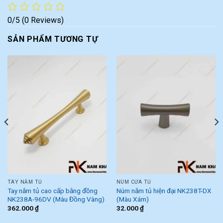
0/5
(0 Reviews)
SẢN PHẨM TƯƠNG TỰ
TAY NẮM TỦ
NÚM CỬA TỦ
Tay nắm tủ cao cấp bằng đồng
Núm nắm tủ hiện đại NK238T-DX
NK238A-96DV (Màu Đồng Vàng)
(Màu Xám)
362.000
₫
32.000
₫