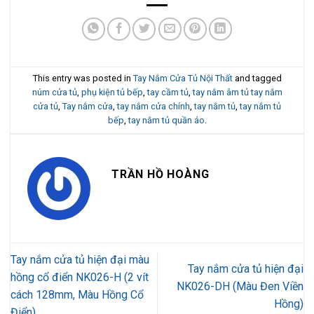
This entry was posted in
Tay Nắm Cửa Tủ Nội Thất
and tagged
núm cửa tủ
,
phụ kiện tủ bếp
,
tay cầm tủ
,
tay nắm âm tủ tay nắm
cửa tủ
,
Tay nắm cửa
,
tay nắm cửa chính
,
tay nắm tủ
,
tay nắm tủ
bếp
,
tay nắm tủ quần áo
.
TRẦN HỒ HOÀNG
Tay nắm cửa tủ hiện đại màu
Tay nắm cửa tủ hiện đại
hồng cổ điển NK026-H (2 vít
NK026-DH (Màu Đen Viền
cách 128mm, Màu Hồng Cổ
Hồng)
Điển)