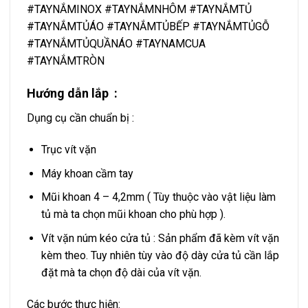
#TAYNẮMINOX #TAYNẮMNHÔM #TAYNẮMTỦ
#TAYNẮMTỦÁO #TAYNẮMTỦBẾP #TAYNẮMTỦGỖ
#TAYNẮMTỦQUẦNÁO #TAYNAMCUA
#TAYNẮMTRÒN
Hướng dẫn lắp :
Dụng cụ cần chuẩn bị :
Trục vít vặn
Máy khoan cầm tay
Mũi khoan 4 – 4,2mm ( Tùy thuộc vào vật liệu làm
tủ mà ta chọn mũi khoan cho phù hợp ).
Vít vặn núm kéo cửa tủ : Sản phẩm đã kèm vít vặn
kèm theo. Tuy nhiên tùy vào độ dày cửa tủ cần lắp
đặt mà ta chọn độ dài của vít vặn.
Các bước thực hiện: