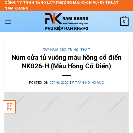
Skip
CÔNG TY TNHH SẢN XUẤT-THƯƠNG MẠI-DỊCH VỤ-KỸ THUẬT
NAM KHANG.
to
content
0
TAY NẮM CỬA TỦ NỘI THẤT
Núm cửa tủ vuông màu hồng cổ điển
NK026-H (Màu Hồng Cổ Điển)
POSTED ON
07/10/2020
BY
TRẦN HỒ HOÀNG
07
Th10