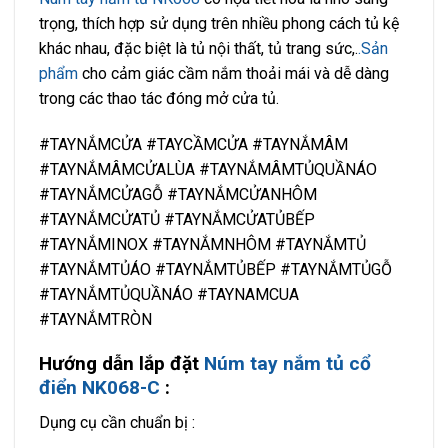
trọng, thích hợp sử dụng trên nhiều phong cách tủ kệ
khác nhau, đặc biệt là tủ nội thất, tủ trang sức,.
.Sản
phẩm
cho cảm giác cầm nắm thoải mái và dễ dàng
trong các thao tác đóng mở cửa tủ.
#TAYNẮMCỬA #TAYCẦMCỬA #TAYNẮMÂM
#TAYNẮMÂMCỬALÙA #TAYNẮMÂMTỦQUẦNÁO
#TAYNẮMCỬAGỖ #TAYNẮMCỬANHÔM
#TAYNẮMCỬATỦ #TAYNẮMCỬATỦBẾP
#TAYNẮMINOX #TAYNẮMNHÔM #TAYNẮMTỦ
#TAYNẮMTỦÁO #TAYNẮMTỦBẾP #TAYNẮMTỦGỖ
#TAYNẮMTỦQUẦNÁO #TAYNAMCUA
#TAYNẮMTRÒN
Hướng dẫn lắp đặt
Núm tay nắm tủ cổ
điển NK068-C
:
Dụng cụ cần chuẩn bị :