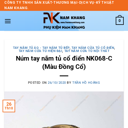
Skip
CÔNG TY TNHH SẢN XUẤT-THƯƠNG MẠI-DỊCH VỤ-KỸ THUẬT
NAM KHANG.
to
content
0
TAY NẮM TỦ ÁO - TAY NẮM TỦ BẾP
,
TAY NẮM CỬA TỦ CỔ ĐIỂN
,
TAY NẮM CỬA TỦ HIỆN ĐẠI
,
TAY NẮM CỬA TỦ NỘI THẤT
Núm tay nắm tủ cổ điển NK068-C
(Màu Đồng Cổ)
POSTED ON
26/10/2020
BY
TRẦN HỒ HOÀNG
26
Th10