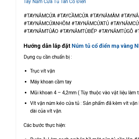
Tay Nắm Cửa Tủ Tân Cổ Điển
#TAYNẮMCỬA #TAYCẦMCỬA #TAYNẮMÂM #TAYN
#TAYNẮMCỬANHÔM #TAYNẮMCỬATỦ #TAYNẮMCỬ
#TAYNẮMTỦÁO #TAYNẮMTỦBẾP #TAYNẮMTỦGỖ #
Hướng dẫn lắp đặt
Núm tủ cổ điển mạ vàng N
Dụng cụ cần chuẩn bị :
Trục vít vặn
Máy khoan cầm tay
Mũi khoan 4 – 4,2mm ( Tùy thuộc vào vật liệu làm 
Vít vặn núm kéo cửa tủ : Sản phẩm đã kèm vít vặn 
dài của vít vặn.
Các bước thực hiện: