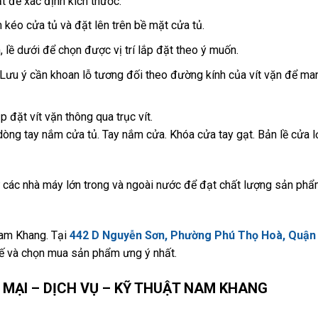
 để xác định kích thước.
kéo cửa tủ và đặt lên trên bề mặt cửa tủ.
ên, lề dưới để chọn được vị trí lắp đặt theo ý muốn.
(Lưu ý cần khoan lỗ tương đối theo đường kính của vít vặn để man
 đặt vít vặn thông qua trục vít.
òng tay nắm cửa tủ. Tay nắm cửa. Khóa cửa tay gạt. Bản lề cửa l
các nhà máy lớn trong và ngoài nước để đạt chất lượng sản phẩ
Nam Khang. Tại
442 D Nguyễn Sơn, Phường Phú Thọ Hoà, Quận
ế và chọn mua sản phẩm ưng ý nhất.
MẠI – DỊCH VỤ – KỸ THUẬT NAM KHANG