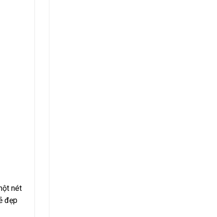
một nét
ẻ đẹp