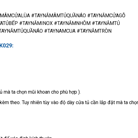
ẮMÂMCỬALÙA #TAYNẮMÂMTỦQUẦNÁO #TAYNẮMCỬAGỖ
ATỦBẾP #TAYNẮMINOX #TAYNẮMNHÔM #TAYNẮMTỦ
TAYNẮMTỦQUẦNÁO #TAYNAMCUA #TAYNẮMTRÒN
K029:
tủ mà ta chọn mũi khoan cho phù hợp ).
kèm theo. Tuy nhiên tùy vào độ dày cửa tủ cần lắp đặt mà ta chọ