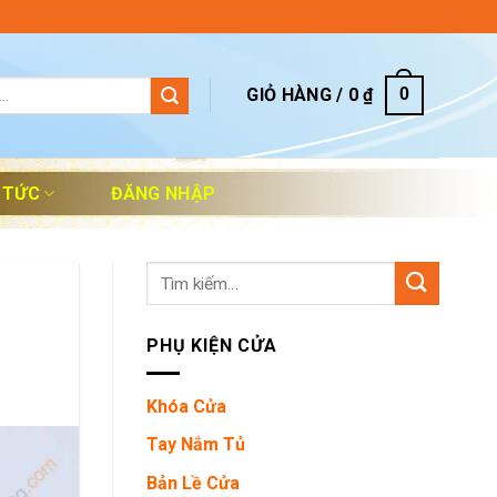
GIỎ HÀNG /
0
₫
0
 TỨC
ĐĂNG NHẬP
Tìm
kiếm:
PHỤ KIỆN CỬA
Khóa Cửa
Tay Nắm Tủ
Bản Lề Cửa