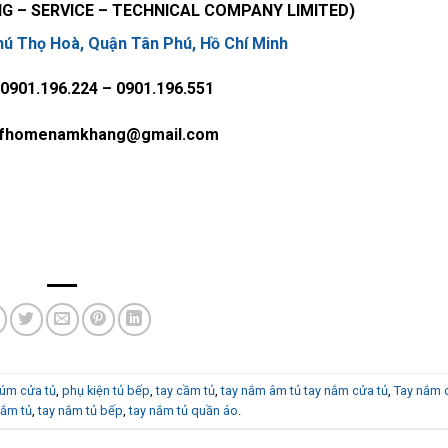
 – SERVICE – TECHNICAL COMPANY LIMITED)
ú Thọ Hoà, Quận Tân Phú, Hồ Chí Minh
 0901.196.224 – 0901.196.551
 fhomenamkhang@gmail.com
úm cửa tủ
,
phụ kiện tủ bếp
,
tay cầm tủ
,
tay nắm âm tủ tay nắm cửa tủ
,
Tay nắm 
nắm tủ
,
tay nắm tủ bếp
,
tay nắm tủ quần áo
.