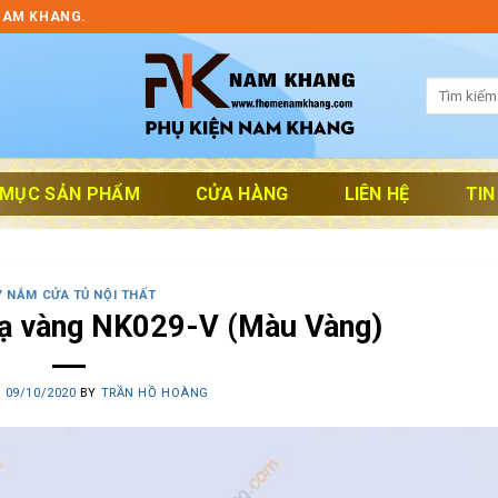
NAM KHANG.
Tìm
kiếm:
 MỤC SẢN PHẨM
CỬA HÀNG
LIÊN HỆ
TIN
Y NẮM CỬA TỦ NỘI THẤT
ạ vàng NK029-V (Màu Vàng)
N
09/10/2020
BY
TRẦN HỒ HOÀNG