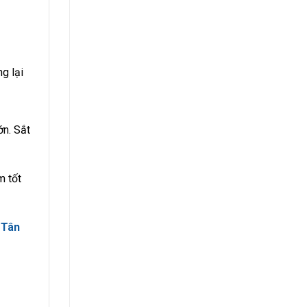
g lại
ớn. Sắt
m tốt
 Tân