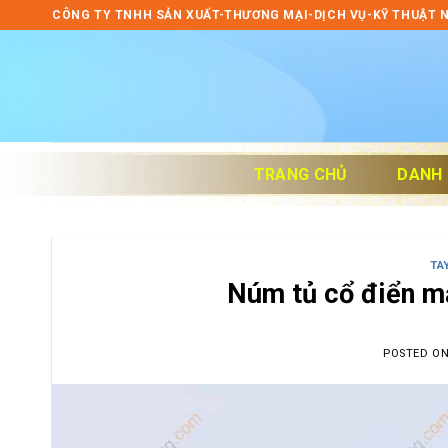
Skip
CÔNG TY TNHH SẢN XUẤT-THƯƠNG MẠI-DỊCH VỤ-KỸ THUẬT 
to
content
TRANG CHỦ
DANH
TA
Núm tủ cổ điển m
POSTED O