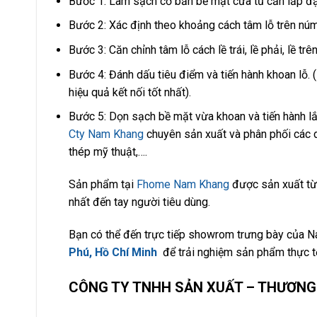
Bước 1: Làm sạch cơ bản bề mặt cửa tủ cần lắp đặt
Bước 2: Xác định theo khoảng cách tâm lỗ trên núm 
Bước 3: Căn chỉnh tâm lỗ cách lề trái, lề phải, lề tr
Bước 4: Đánh dấu tiêu điểm và tiến hành khoan lỗ. 
hiệu quả kết nối tốt nhất).
Bước 5: Dọn sạch bề mặt vừa khoan và tiến hành lắp
Cty Nam Khang
chuyên sản xuất và phân phối các d
thép mỹ thuật,….
Sản phẩm tại
Fhome Nam Khang
được sản xuất từ 
nhất đến tay người tiêu dùng.
Bạn có thể đến trực tiếp showrom trưng bày của 
Phú, Hồ Chí Minh
để trải nghiệm sản phẩm thực t
CÔNG TY TNHH SẢN XUẤT – THƯƠNG 