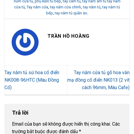
núm cửa tủ
,
phụ kiện tủ bếp
,
tay cầm tủ
,
tay nắm âm tủ tay nắm
cửa tủ
,
Tay nắm cửa
,
tay nắm cửa chính
,
tay nắm tủ
,
tay nắm tủ
bếp
,
tay nắm tủ quần áo
.
TRẦN HỒ HOÀNG
Tay nắm tủ sứ hoa cổ điển
Tay nắm cửa tủ gỗ hoa văn
NK008-96HTC (Màu Đồng
mạ đồng cổ điển NK013 (2 vít
Cổ)
cách 96mm, Màu Cafe)
Trả lời
Email của bạn sẽ không được hiển thị công khai.
Các
trường bắt buộc được đánh dấu
*