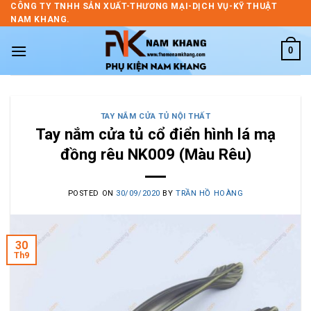
Skip
CÔNG TY TNHH SẢN XUẤT-THƯƠNG MẠI-DỊCH VỤ-KỸ THUẬT
NAM KHANG.
to
content
0
TAY NẮM CỬA TỦ NỘI THẤT
Tay nắm cửa tủ cổ điển hình lá mạ
đồng rêu NK009 (Màu Rêu)
POSTED ON
30/09/2020
BY
TRẦN HỒ HOÀNG
30
Th9