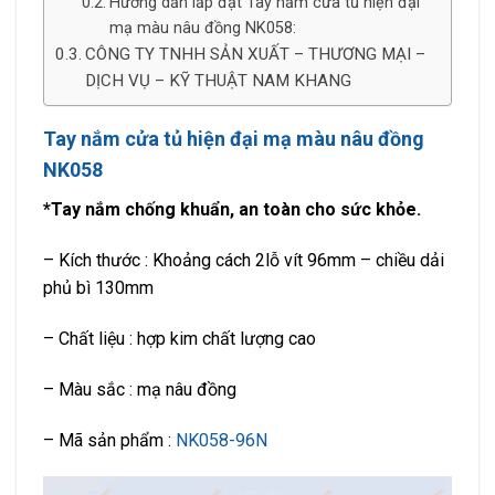
Hướng dẫn lắp đặt Tay nắm cửa tủ hiện đại
mạ màu nâu đồng NK058:
CÔNG TY TNHH SẢN XUẤT – THƯƠNG MẠI –
DỊCH VỤ – KỸ THUẬT NAM KHANG
Tay nắm cửa tủ hiện đại mạ màu nâu đồng
NK058
*Tay nắm chống khuẩn, an toàn cho sức khỏe.
– Kích thước : Khoảng cách 2lỗ vít 96mm – chiều dải
phủ bì 130mm
– Chất liệu : hợp kim chất lượng cao
– Màu sắc : mạ nâu đồng
– Mã sản phẩm :
NK058-96N