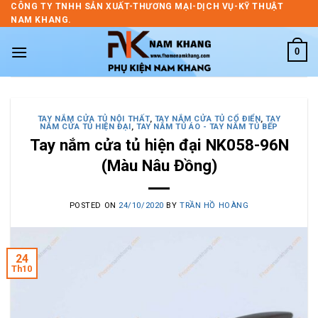
Skip
CÔNG TY TNHH SẢN XUẤT-THƯƠNG MẠI-DỊCH VỤ-KỸ THUẬT
NAM KHANG.
to
content
0
TAY NẮM CỬA TỦ NỘI THẤT
,
TAY NẮM CỬA TỦ CỔ ĐIỂN
,
TAY
NẮM CỬA TỦ HIỆN ĐẠI
,
TAY NẮM TỦ ÁO - TAY NẮM TỦ BẾP
Tay nắm cửa tủ hiện đại NK058-96N
(Màu Nâu Đồng)
POSTED ON
24/10/2020
BY
TRẦN HỒ HOÀNG
24
Th10