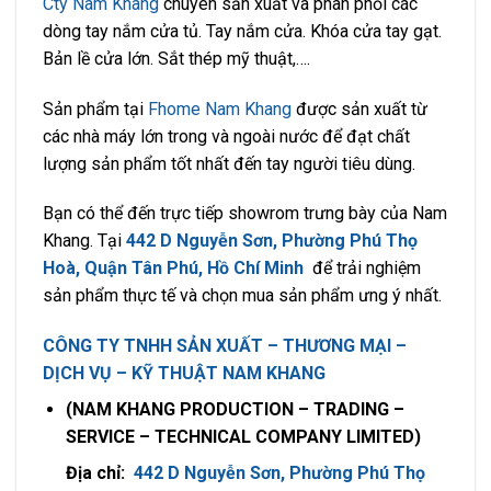
Cty Nam Khang
chuyên sản xuất và phân phối các
dòng tay nắm cửa tủ. Tay nắm cửa. Khóa cửa tay gạt.
Bản lề cửa lớn. Sắt thép mỹ thuật,….
Sản phẩm tại
Fhome Nam Khang
được sản xuất từ
các nhà máy lớn trong và ngoài nước để đạt chất
lượng sản phẩm tốt nhất đến tay người tiêu dùng.
Bạn có thể đến trực tiếp showrom trưng bày của Nam
Khang. Tại
442 D Nguyễn Sơn, Phường Phú Thọ
Hoà, Quận Tân Phú, Hồ Chí Minh
để trải nghiệm
sản phẩm thực tế và chọn mua sản phẩm ưng ý nhất.
CÔNG TY TNHH SẢN XUẤT – THƯƠNG MẠI –
DỊCH VỤ – KỸ THUẬT NAM KHANG
(NAM KHANG PRODUCTION – TRADING –
SERVICE – TECHNICAL COMPANY LIMITED)
Địa chỉ:
442 D Nguyễn Sơn, Phường Phú Thọ