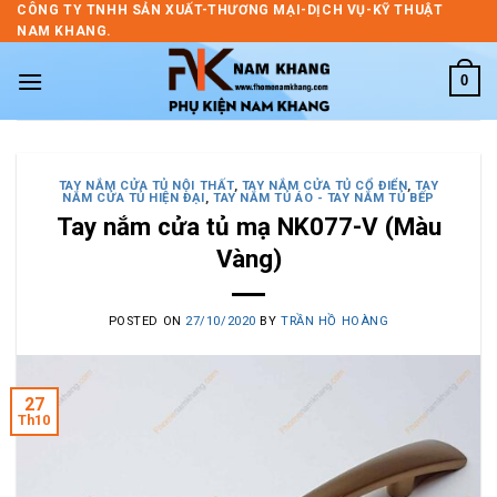
Skip
CÔNG TY TNHH SẢN XUẤT-THƯƠNG MẠI-DỊCH VỤ-KỸ THUẬT
NAM KHANG.
to
content
0
TAY NẮM CỬA TỦ NỘI THẤT
,
TAY NẮM CỬA TỦ CỔ ĐIỂN
,
TAY
NẮM CỬA TỦ HIỆN ĐẠI
,
TAY NẮM TỦ ÁO - TAY NẮM TỦ BẾP
Tay nắm cửa tủ mạ NK077-V (Màu
Vàng)
POSTED ON
27/10/2020
BY
TRẦN HỒ HOÀNG
27
Th10