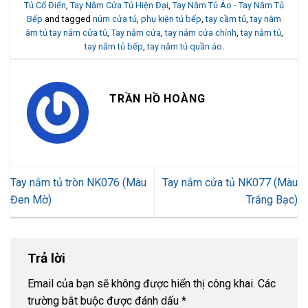
Tủ Cổ Điển
,
Tay Nắm Cửa Tủ Hiện Đại
,
Tay Nắm Tủ Áo - Tay Nắm Tủ
Bếp
and tagged
núm cửa tủ
,
phụ kiện tủ bếp
,
tay cầm tủ
,
tay nắm
âm tủ tay nắm cửa tủ
,
Tay nắm cửa
,
tay nắm cửa chính
,
tay nắm tủ
,
tay nắm tủ bếp
,
tay nắm tủ quần áo
.
TRẦN HỒ HOÀNG
Tay nắm tủ tròn NK076 (Màu
Tay nắm cửa tủ NK077 (Màu
Đen Mờ)
Trắng Bạc)
Trả lời
Email của bạn sẽ không được hiển thị công khai.
Các
trường bắt buộc được đánh dấu
*