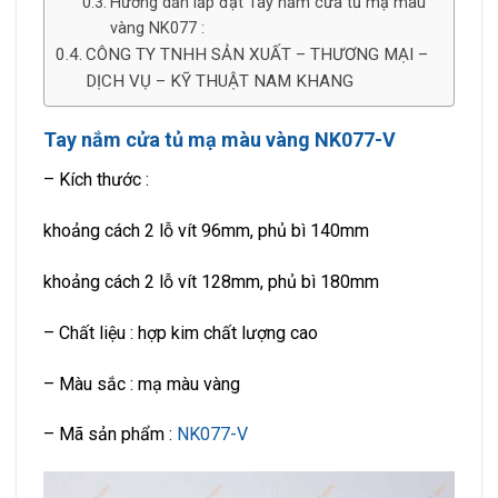
Hướng dẫn lắp đặt Tay nắm cửa tủ mạ màu
vàng NK077 :
CÔNG TY TNHH SẢN XUẤT – THƯƠNG MẠI –
DỊCH VỤ – KỸ THUẬT NAM KHANG
Tay nắm cửa tủ mạ màu vàng NK077-V
– Kích thước :
khoảng cách 2 lỗ vít 96mm, phủ bì 140mm
khoảng cách 2 lỗ vít 128mm, phủ bì 180mm
– Chất liệu : hợp kim chất lượng cao
– Màu sắc : mạ màu vàng
– Mã sản phẩm :
NK077-V