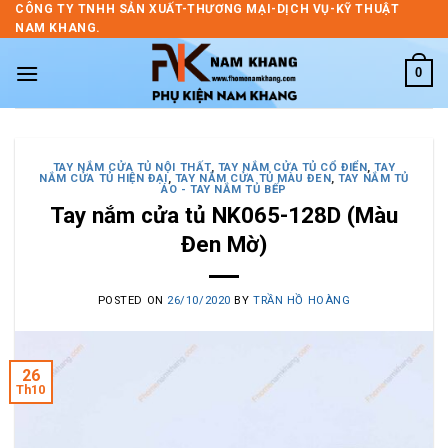
Skip
CÔNG TY TNHH SẢN XUẤT-THƯƠNG MẠI-DỊCH VỤ-KỸ THUẬT
NAM KHANG.
to
content
0
TAY NẮM CỬA TỦ NỘI THẤT
,
TAY NẮM CỬA TỦ CỔ ĐIỂN
,
TAY
NẮM CỬA TỦ HIỆN ĐẠI
,
TAY NẮM CỬA TỦ MÀU ĐEN
,
TAY NẮM TỦ
ÁO - TAY NẮM TỦ BẾP
Tay nắm cửa tủ NK065-128D (Màu
Đen Mờ)
POSTED ON
26/10/2020
BY
TRẦN HỒ HOÀNG
26
Th10