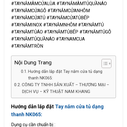
#TAYNẮMÂMCỬALÙA #TAYNẮMÂMTỦQUẦNÁO
#TAYNẮMCỬAGỖ #TAYNẮMCỬANHÔM
#TAYNẮMCỬATỦ #TAYNẮMCỬATỦBẾP
#TAYNẮMINOX #TAYNẮMNHÔM #TAYNẮMTỦ
#TAYNẮMTỦÁO #TAYNẮMTỦBẾP #TAYNẮMTỦGỖ
#TAYNẮMTỦQUẦNÁO #TAYNAMCUA
#TAYNẮMTRÒN
Nội Dung Trang
Hướng dẫn lắp đặt Tay nắm cửa tủ dạng
thanh NK065:
CÔNG TY TNHH SẢN XUẤT – THƯƠNG MẠI –
DỊCH VỤ – KỸ THUẬT NAM KHANG
Hướng dẫn lắp đặt
Tay nắm cửa tủ dạng
thanh NK065:
Dụng cụ cần chuẩn bị :