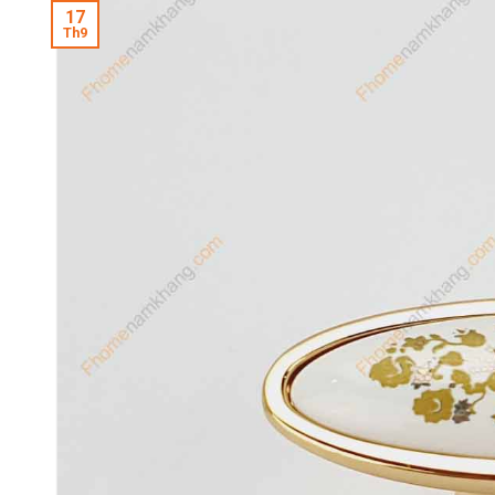
17
Th9