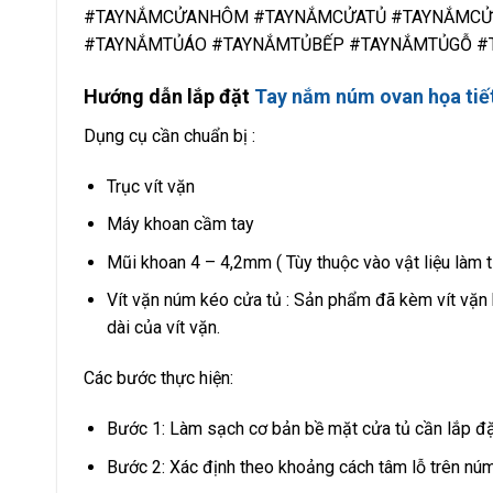
#TAYNẮMCỬANHÔM #TAYNẮMCỬATỦ #TAYNẮMCỬ
#TAYNẮMTỦÁO #TAYNẮMTỦBẾP #TAYNẮMTỦGỖ #
Hướng dẫn lắp đặt
Tay nắm núm ovan họa tiế
Dụng cụ cần chuẩn bị :
Trục vít vặn
Máy khoan cầm tay
Mũi khoan 4 – 4,2mm ( Tùy thuộc vào vật liệu làm 
Vít vặn núm kéo cửa tủ : Sản phẩm đã kèm vít vặn 
dài của vít vặn.
Các bước thực hiện:
Bước 1: Làm sạch cơ bản bề mặt cửa tủ cần lắp đặt
Bước 2: Xác định theo khoảng cách tâm lỗ trên núm 