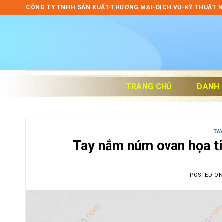
Skip
CÔNG TY TNHH SẢN XUẤT-THƯƠNG MẠI-DỊCH VỤ-KỸ THUẬT 
to
content
TRANG CHỦ
DANH
TA
Tay nắm núm ovan họa t
POSTED O