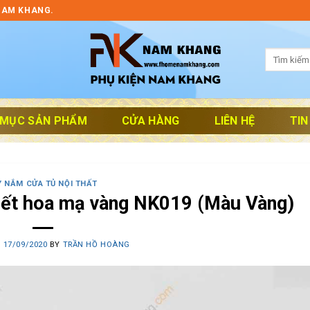
NAM KHANG.
Tìm
kiếm:
 MỤC SẢN PHẨM
CỬA HÀNG
LIÊN HỆ
TIN
Y NẮM CỬA TỦ NỘI THẤT
iết hoa mạ vàng NK019 (Màu Vàng)
N
17/09/2020
BY
TRẦN HỒ HOÀNG