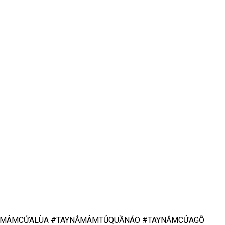
ẮMÂMCỬALÙA #TAYNẮMÂMTỦQUẦNÁO #TAYNẮMCỬAGỖ