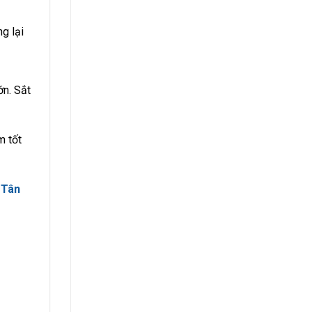
g lại
ớn. Sắt
m tốt
 Tân