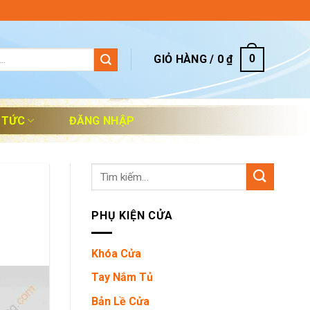
GIỎ HÀNG /
0
₫
0
 TỨC
ĐĂNG NHẬP
Tìm
kiếm:
PHỤ KIỆN CỬA
Khóa Cửa
Tay Nắm Tủ
Bản Lề Cửa