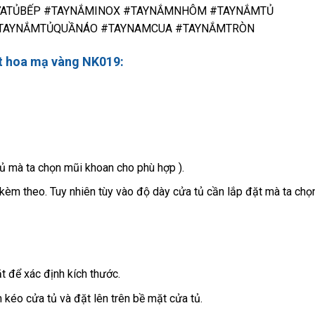
ATỦBẾP #TAYNẮMINOX #TAYNẮMNHÔM #TAYNẮMTỦ
TAYNẮMTỦQUẦNÁO #TAYNAMCUA #TAYNẮMTRÒN
t hoa mạ vàng NK019:
tủ mà ta chọn mũi khoan cho phù hợp ).
kèm theo. Tuy nhiên tùy vào độ dày cửa tủ cần lắp đặt mà ta chọ
 để xác định kích thước.
kéo cửa tủ và đặt lên trên bề mặt cửa tủ.