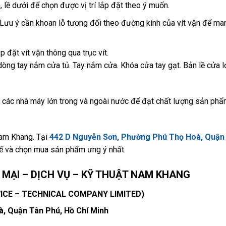
ên, lề dưới để chọn được vị trí lắp đặt theo ý muốn.
(Lưu ý cần khoan lỗ tương đối theo đường kính của vít vặn để man
 đặt vít vặn thông qua trục vít.
òng tay nắm cửa tủ. Tay nắm cửa. Khóa cửa tay gạt. Bản lề cửa l
các nhà máy lớn trong và ngoài nước để đạt chất lượng sản phẩ
Nam Khang. Tại
442 D Nguyễn Sơn, Phường Phú Thọ Hoà, Quận
ế và chọn mua sản phẩm ưng ý nhất.
MẠI – DỊCH VỤ – KỸ THUẬT NAM KHANG
ICE – TECHNICAL COMPANY LIMITED)
à, Quận Tân Phú, Hồ Chí Minh