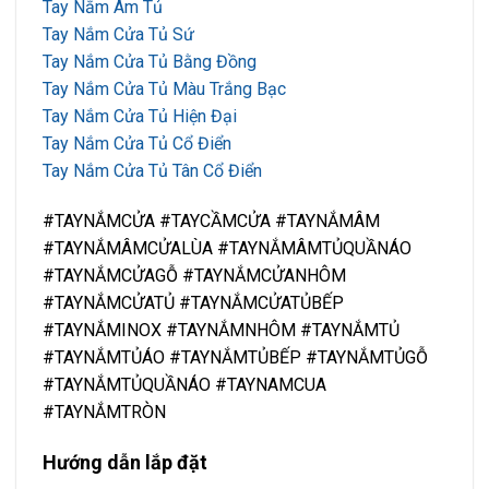
Tay Nắm Âm Tủ
Tay Nắm Cửa Tủ Sứ
Tay Nắm Cửa Tủ Bằng Đồng
Tay Nắm Cửa Tủ Màu Trắng Bạc
Tay Nắm Cửa Tủ Hiện Đại
Tay Nắm Cửa Tủ Cổ Điển
Tay Nắm Cửa Tủ Tân Cổ Điển
#TAYNẮMCỬA #TAYCẦMCỬA #TAYNẮMÂM
#TAYNẮMÂMCỬALÙA #TAYNẮMÂMTỦQUẦNÁO
#TAYNẮMCỬAGỖ #TAYNẮMCỬANHÔM
#TAYNẮMCỬATỦ #TAYNẮMCỬATỦBẾP
#TAYNẮMINOX #TAYNẮMNHÔM #TAYNẮMTỦ
#TAYNẮMTỦÁO #TAYNẮMTỦBẾP #TAYNẮMTỦGỖ
#TAYNẮMTỦQUẦNÁO #TAYNAMCUA
#TAYNẮMTRÒN
Hướng dẫn lắp đặt