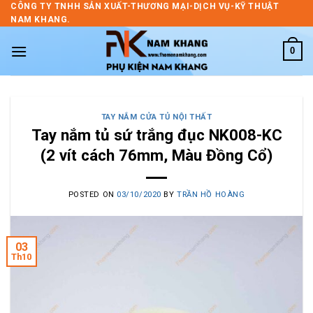
Skip
CÔNG TY TNHH SẢN XUẤT-THƯƠNG MẠI-DỊCH VỤ-KỸ THUẬT
NAM KHANG.
to
content
0
TAY NẮM CỬA TỦ NỘI THẤT
Tay nắm tủ sứ trắng đục NK008-KC
(2 vít cách 76mm, Màu Đồng Cổ)
POSTED ON
03/10/2020
BY
TRẦN HỒ HOÀNG
03
Th10