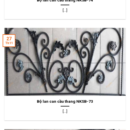
[...]
27
Th11
Bộ lan can cầu thang NKSB-73
[...]