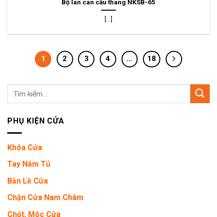
Bộ lan can cầu thang NKSB-65
[...]
1
2
3
4
…
18
Tìm
kiếm:
PHỤ KIỆN CỬA
Khóa Cửa
Tay Nắm Tủ
Bản Lề Cửa
Chặn Cửa Nam Châm
Chốt, Móc Cửa