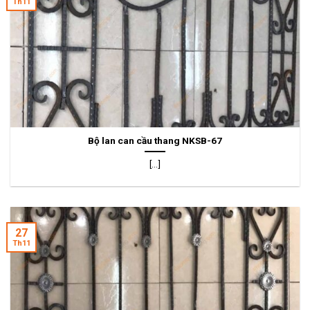
Th11
Bộ lan can cầu thang NKSB-67
[...]
27
Th11