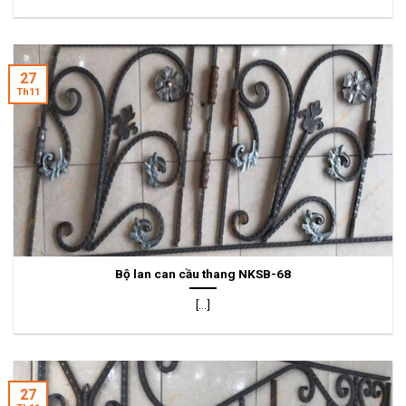
27
Th11
Bộ lan can cầu thang NKSB-68
[...]
27