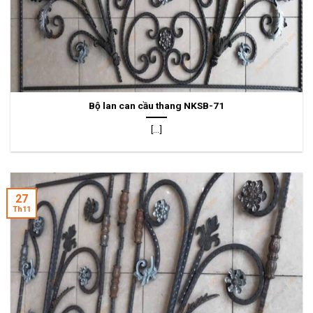
Bộ lan can cầu thang NKSB-71
[...]
27
Th11