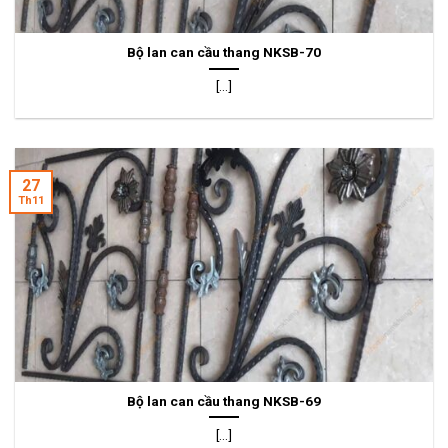
Bộ lan can cầu thang NKSB-70
[...]
27
Th11
Bộ lan can cầu thang NKSB-69
[...]