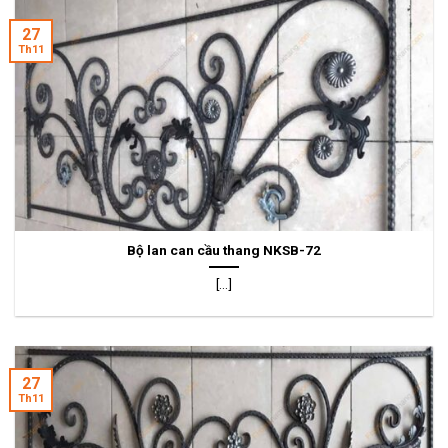
27
Th11
Bộ lan can cầu thang NKSB-72
[...]
27
Th11