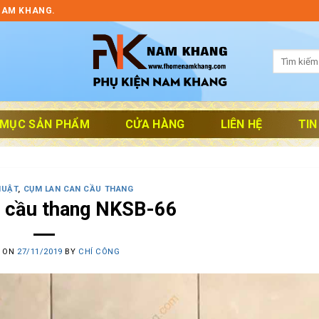
NAM KHANG.
Tìm
kiếm:
 MỤC SẢN PHẨM
CỬA HÀNG
LIÊN HỆ
TIN
HUẬT
,
CỤM LAN CAN CẦU THANG
n cầu thang NKSB-66
D ON
27/11/2019
BY
CHÍ CÔNG