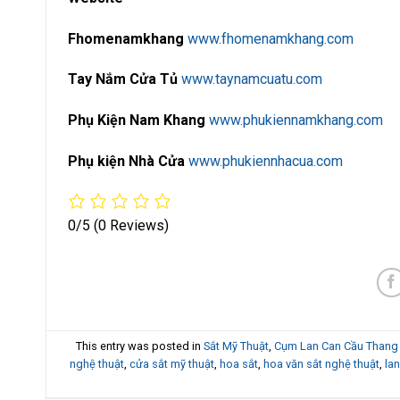
Fhomenamkhang
www.fhomenamkhang.com
Tay Nắm Cửa Tủ
www.taynamcuatu.com
Phụ Kiện Nam Khang
www.phukiennamkhang.com
Phụ kiện Nhà Cửa
www.phukiennhacua.com
0/5
(0 Reviews)
This entry was posted in
Sắt Mỹ Thuật
,
Cụm Lan Can Cầu Thang
nghệ thuật
,
cửa sắt mỹ thuật
,
hoa sắt
,
hoa văn sắt nghệ thuật
,
la