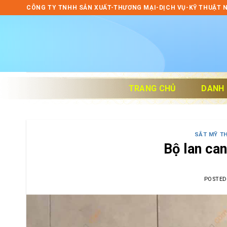
Skip
CÔNG TY TNHH SẢN XUẤT-THƯƠNG MẠI-DỊCH VỤ-KỸ THUẬT 
to
content
TRANG CHỦ
DANH
SẮT MỸ T
Bộ lan ca
POSTE