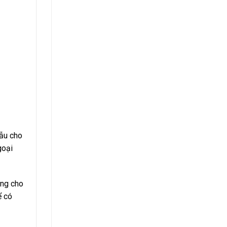
mẫu cho
goại
ung cho
ể có