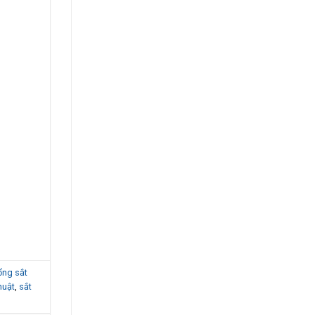
ổng sắt
huật
,
sắt