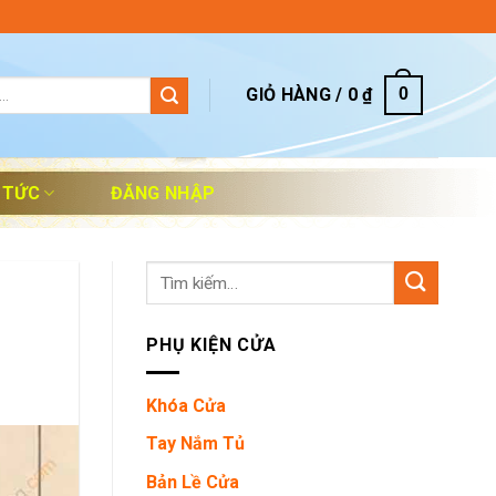
GIỎ HÀNG /
0
₫
0
 TỨC
ĐĂNG NHẬP
Tìm
kiếm:
PHỤ KIỆN CỬA
Khóa Cửa
Tay Nắm Tủ
Bản Lề Cửa