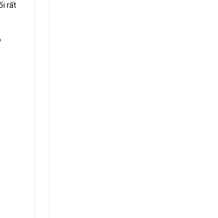
i rất
p