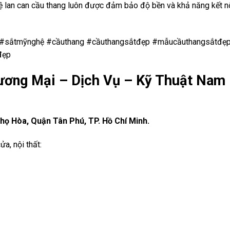
an can cầu thang luôn được đảm bảo độ bền và khả năng kết nố
t #sắtmỹnghệ #cầuthang #cầuthangsắtđẹp #mẫucầuthangsắtđẹ
đẹp
ơng Mại – Dịch Vụ – Kỹ Thuật Nam
ọ Hòa, Quận Tân Phú, TP. Hồ Chí Minh.
a, nội thất: