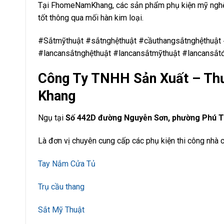
Tại FhomeNamKhang, các sản phẩm phụ kiện mỹ nghệ l
tốt thông qua mối hàn kim loại.
#Sắtmỹthuật #sắtnghệthuật #cầuthangsắtnghệthuậ
#lancansắtnghệthuật #lancansắtmỹthuật #lancansắt
Công Ty TNHH Sản Xuất – Thư
Khang
Ngụ tại
Số 442D đường Nguyễn Sơn, phường Phú Th
Là đơn vị chuyên cung cấp các phụ kiện thi công nhà cử
Tay Nắm Cửa Tủ
Trụ cầu thang
Sắt Mỹ Thuật