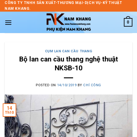
Skip
CÔNG TY TNHH SẢN XUẤT-THƯƠNG MẠI-DỊCH VỤ-KỸ THUẬT
NAM KHANG.
to
content
0
CỤM LAN CAN CẦU THANG
Bộ lan can cầu thang nghệ thuật
NKSB-10
POSTED ON
14/10/2019
BY
CHÍ CÔNG
14
Th10