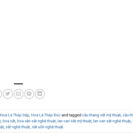
Hoa Lá Thép Dập
,
Hoa Lá Thép Đúc
and tagged
cầu thang sắt mỹ thuật
,
cầu t
t
,
hoa sắt
,
hoa văn sắt nghệ thuật
,
lan can sắt mỹ thuật
,
lan can sắt nghệ thuật
,
uật
,
sắt nghệ thuật
,
sắt uốn nghệ thuật
.