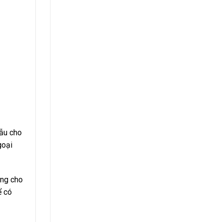
mẫu cho
goại
ung cho
ể có