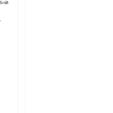
i rất
p