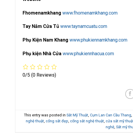
Fhomenamkhang
www.fhomenamkhang.com
Tay Nắm Cửa Tủ
www.taynamcuatu.com
Phụ Kiện Nam Khang
www.phukiennamkhang.com
Phụ kiện Nhà Cửa
www.phukiennhacua.com
0/5
(0 Reviews)
This entry was posted in
Sắt Mỹ Thuật
,
Cụm Lan Can Cầu Thang
,
nghệ thuật
,
cổng sắt đẹp
,
cổng sắt nghệ thuật
,
cửa sắt mỹ thuậ
nghệ
,
Sắt mỹ th