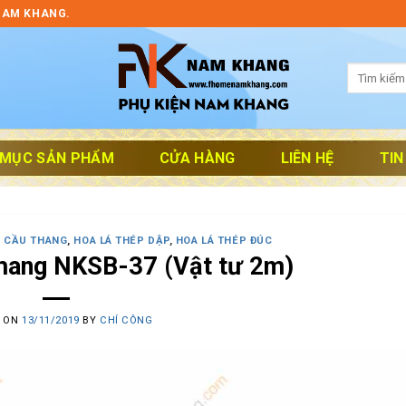
NAM KHANG.
Tìm
kiếm:
 MỤC SẢN PHẨM
CỬA HÀNG
LIÊN HỆ
TIN
N CẦU THANG
,
HOA LÁ THÉP DẬP
,
HOA LÁ THÉP ĐÚC
thang NKSB-37 (Vật tư 2m)
D ON
13/11/2019
BY
CHÍ CÔNG