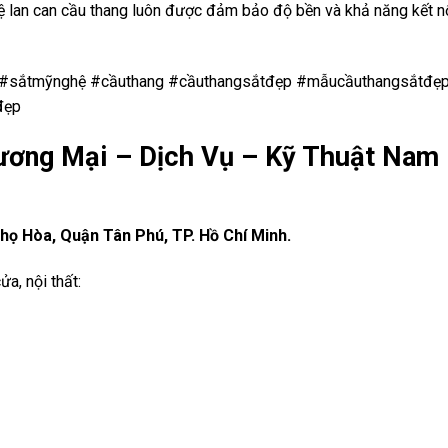
an can cầu thang luôn được đảm bảo độ bền và khả năng kết nố
t #sắtmỹnghệ #cầuthang #cầuthangsắtđẹp #mẫucầuthangsắtđẹ
đẹp
ơng Mại – Dịch Vụ – Kỹ Thuật Nam
ọ Hòa, Quận Tân Phú, TP. Hồ Chí Minh.
a, nội thất: