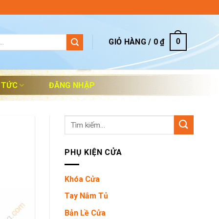
GIỎ HÀNG /
0
₫
0
 TỨC
ĐĂNG NHẬP
Tìm
kiếm:
PHỤ KIỆN CỬA
Khóa Cửa
Tay Nắm Tủ
Bản Lề Cửa