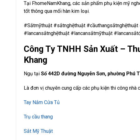
Tại FhomeNamKhang, các sản phẩm phụ kiện mỹ nghệ l
tốt thông qua mối hàn kim loại.
#Sắtmỹthuật #sắtnghệthuật #cầuthangsắtnghệthuậ
#lancansắtnghệthuật #lancansắtmỹthuật #lancansắt
Công Ty TNHH Sản Xuất – Thư
Khang
Ngụ tại
Số 442D đường Nguyễn Sơn, phường Phú Th
Là đơn vị chuyên cung cấp các phụ kiện thi công nhà cử
Tay Nắm Cửa Tủ
Trụ cầu thang
Sắt Mỹ Thuật