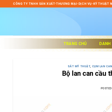
Skip
CÔNG TY TNHH SẢN XUẤT-THƯƠNG MẠI-DỊCH VỤ-KỸ THUẬT 
to
content
TRANG CHỦ
DANH
SẮT MỸ THUẬT
,
CỤM LAN CA
Bộ lan can cầu 
POSTE